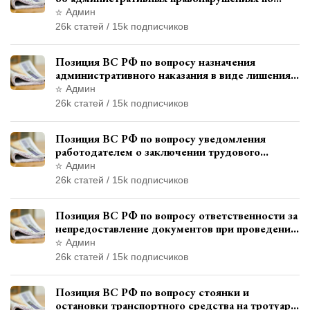
месту жительства и сроков давности
Админ
привлечения к ответственности
26k статей / 15k подписчиков
Позиция ВС РФ по вопросу назначения
административного наказания в виде лишения
права управления транспортными средствами
Админ
26k статей / 15k подписчиков
Позиция ВС РФ по вопросу уведомления
работодателем о заключении трудового
договора с бывшим государственным
Админ
служащим
26k статей / 15k подписчиков
Позиция ВС РФ по вопросу ответственности за
непредоставление документов при проведении
контроля и надзора
Админ
26k статей / 15k подписчиков
Позиция ВС РФ по вопросу стоянки и
остановки транспортного средства на тротуаре