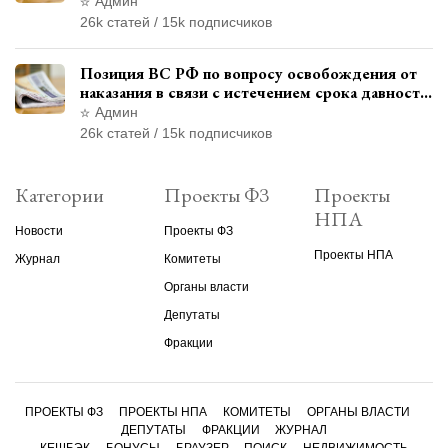
материалами уголовного дела
Админ
26k статей / 15k подписчиков
Позиция ВС РФ по вопросу освобождения от
наказания в связи с истечением срока давности
уголовного преследования
Админ
26k статей / 15k подписчиков
Категории
Проекты ФЗ
Проекты
НПА
Новости
Проекты ФЗ
Проекты НПА
Журнал
Комитеты
Органы власти
Депутаты
Фракции
ПРОЕКТЫ ФЗ
ПРОЕКТЫ НПА
КОМИТЕТЫ
ОРГАНЫ ВЛАСТИ
ДЕПУТАТЫ
ФРАКЦИИ
ЖУРНАЛ
КЕШБЭК
БОНУСЫ
БРАУЗЕР
ПОИСК
НЕДВИЖИМОСТЬ