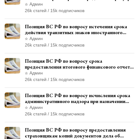
и квалификации административного
Админ
правонарушения
26k статей / 15k подписчиков
Позиция ВС РФ по вопросу истечения срока
действия транзитных знаков иностранного
государства и отсутствия состава
Админ
административного правонарушения
26k статей / 15k подписчиков
Позиция ВС РФ по вопросу срока
предоставления итогового финансового отчета
кандидатом в соответствии с
Админ
законодательством о выборах
26k статей / 15k подписчиков
Позиция ВС РФ по вопросу исчисления срока
административного надзора при назначении
дополнительного наказания, отличного от
Админ
ограничения свободы
26k статей / 15k подписчиков
Позиция ВС РФ по вопросу предоставления
страховщикам копий документов дела об