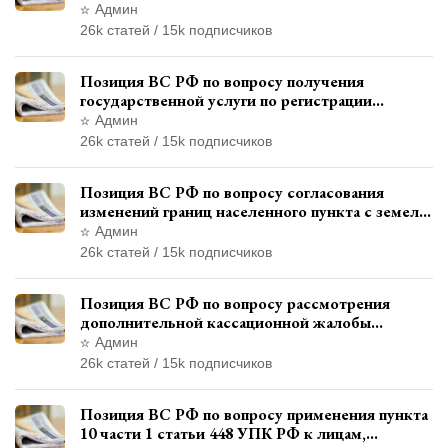
административном правонарушении для
Админ
автотехнической экспертизы
26k статей / 15k подписчиков
Позиция ВС РФ по вопросу получения
государственной услуги по регистрации
транспортного средства через представителя
Админ
26k статей / 15k подписчиков
Позиция ВС РФ по вопросу согласования
изменений границ населенного пункта с земель
лесного фонда
Админ
26k статей / 15k подписчиков
Позиция ВС РФ по вопросу рассмотрения
дополнительной кассационной жалобы
адвоката в кассационной инстанции
Админ
26k статей / 15k подписчиков
Позиция ВС РФ по вопросу применения пункта
10 части 1 статьи 448 УПК РФ к лицам,