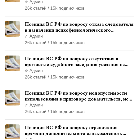
уволенным из следственных органов
Админ
26k статей / 15k подписчиков
Позиция ВС РФ по вопросу отказа следователя
в назначении психофизиологического
исследования показаний обвиняемой с
Админ
использованием полиграфа
26k статей / 15k подписчиков
Позиция ВС РФ по вопросу отсутствия в
протоколе судебного заседания указания на
возможность выступления в прениях сторон
Админ
при наличии аудиозаписи
26k статей / 15k подписчиков
Позиция ВС РФ по вопросу недопустимости
использования в приговоре доказательств, не
исследованных в судебном заседании
Админ
26k статей / 15k подписчиков
Позиция ВС РФ по вопросу ограничения
времени дополнительного ознакомления с