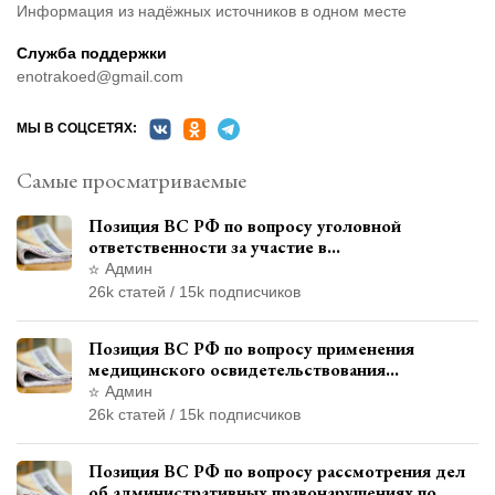
Информация из надёжных источников в одном месте
Служба поддержки
enotrakoed@gmail.com
МЫ В СОЦСЕТЯХ:
Самые просматриваемые
Позиция ВС РФ по вопросу уголовной
ответственности за участие в
террористической организации до
Админ
официального признания
26k статей / 15k подписчиков
Позиция ВС РФ по вопросу применения
медицинского освидетельствования
военнослужащих при увольнении с военной
Админ
службы
26k статей / 15k подписчиков
Позиция ВС РФ по вопросу рассмотрения дел
об административных правонарушениях по