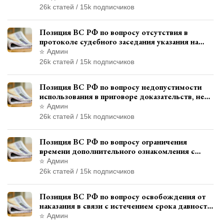
использованием полиграфа
26k статей / 15k подписчиков
Позиция ВС РФ по вопросу отсутствия в
протоколе судебного заседания указания на
возможность выступления в прениях сторон
Админ
при наличии аудиозаписи
26k статей / 15k подписчиков
Позиция ВС РФ по вопросу недопустимости
использования в приговоре доказательств, не
исследованных в судебном заседании
Админ
26k статей / 15k подписчиков
Позиция ВС РФ по вопросу ограничения
времени дополнительного ознакомления с
материалами уголовного дела
Админ
26k статей / 15k подписчиков
Позиция ВС РФ по вопросу освобождения от
наказания в связи с истечением срока давности
уголовного преследования
Админ