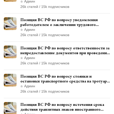
права управления транспортными средствами
Админ
26k статей / 15k подписчиков
Позиция ВС РФ по вопросу уведомления
работодателем о заключении трудового
договора с бывшим государственным
Админ
служащим
26k статей / 15k подписчиков
Позиция ВС РФ по вопросу ответственности за
непредоставление документов при проведении
контроля и надзора
Админ
26k статей / 15k подписчиков
Позиция ВС РФ по вопросу стоянки и
остановки транспортного средства на тротуаре
и квалификации административного
Админ
правонарушения
26k статей / 15k подписчиков
Позиция ВС РФ по вопросу истечения срока
действия транзитных знаков иностранного