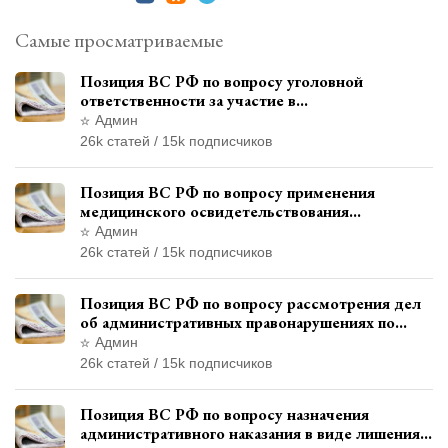
Самые просматриваемые
Позиция ВС РФ по вопросу уголовной
ответственности за участие в
террористической организации до
Админ
официального признания
26k статей / 15k подписчиков
Позиция ВС РФ по вопросу применения
медицинского освидетельствования
военнослужащих при увольнении с военной
Админ
службы
26k статей / 15k подписчиков
Позиция ВС РФ по вопросу рассмотрения дел
об административных правонарушениях по
месту жительства и сроков давности
Админ
привлечения к ответственности
26k статей / 15k подписчиков
Позиция ВС РФ по вопросу назначения
административного наказания в виде лишения