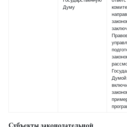
Государственную
ответс
Думу
комите
направ
законо
заключ
Право
управл
подгот
законо
рассм
Госуда
Думой
включ
законо
приме
прогр
Субъекты законодательной