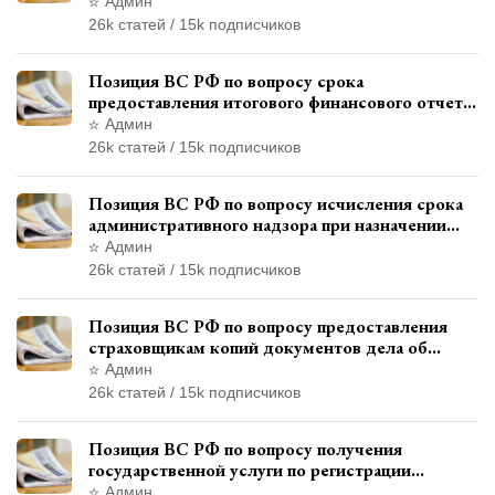
государства и отсутствия состава
Админ
административного правонарушения
26k статей / 15k подписчиков
Позиция ВС РФ по вопросу срока
предоставления итогового финансового отчета
кандидатом в соответствии с
Админ
законодательством о выборах
26k статей / 15k подписчиков
Позиция ВС РФ по вопросу исчисления срока
административного надзора при назначении
дополнительного наказания, отличного от
Админ
ограничения свободы
26k статей / 15k подписчиков
Позиция ВС РФ по вопросу предоставления
страховщикам копий документов дела об
административном правонарушении для
Админ
автотехнической экспертизы
26k статей / 15k подписчиков
Позиция ВС РФ по вопросу получения
государственной услуги по регистрации
транспортного средства через представителя
Админ