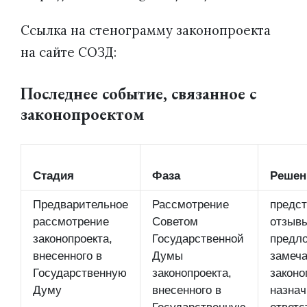
Ссылка на стенограмму законопроекта
на сайте СОЗД:
Последнее событие, связанное с
законопроектом
Стадия
Фаза
Решен
Предварительное
Рассмотрение
предст
рассмотрение
Советом
отзывы
законопроекта,
Государственной
предл
внесенного в
Думы
замеча
Государственную
законопроекта,
законо
Думу
внесенного в
назнач