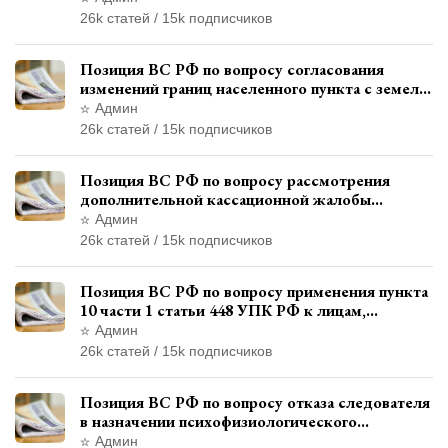
26k статей / 15k подписчиков
Позиция ВС РФ по вопросу согласования
изменений границ населенного пункта с земель
лесного фонда
Админ
26k статей / 15k подписчиков
Позиция ВС РФ по вопросу рассмотрения
дополнительной кассационной жалобы
адвоката в кассационной инстанции
Админ
26k статей / 15k подписчиков
Позиция ВС РФ по вопросу применения пункта
10 части 1 статьи 448 УПК РФ к лицам,
уволенным из следственных органов
Админ
26k статей / 15k подписчиков
Позиция ВС РФ по вопросу отказа следователя
в назначении психофизиологического
исследования показаний обвиняемой с
Админ