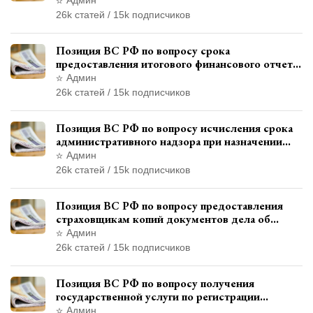
административного правонарушения
26k статей / 15k подписчиков
Позиция ВС РФ по вопросу срока
предоставления итогового финансового отчета
кандидатом в соответствии с
Админ
законодательством о выборах
26k статей / 15k подписчиков
Позиция ВС РФ по вопросу исчисления срока
административного надзора при назначении
дополнительного наказания, отличного от
Админ
ограничения свободы
26k статей / 15k подписчиков
Позиция ВС РФ по вопросу предоставления
страховщикам копий документов дела об
административном правонарушении для
Админ
автотехнической экспертизы
26k статей / 15k подписчиков
Позиция ВС РФ по вопросу получения
государственной услуги по регистрации
транспортного средства через представителя
Админ