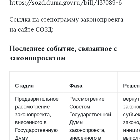
https://sozd.duma.gov.ru/bill/137089-6
Ссылка на стенограмму законопроекта
на сайте СОЗД:
Последнее событие, связанное с
законопроектом
Стадия
Фаза
Решен
Предварительное
Рассмотрение
вернут
рассмотрение
Советом
законо
законопроекта,
Государственной
субъек
внесенного в
Думы
законо
Государственную
законопроекта,
иници
Думу
внесенного в
выпол