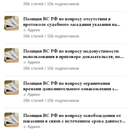
использованием полиграфа
26k статей / 15k подписчиков
Позиция ВС РФ по вопросу отсутствия в
протоколе судебного заседания указания на
возможность выступления в прениях сторон
Админ
при наличии аудиозаписи
26k статей / 15k подписчиков
Позиция ВС РФ по вопросу недопустимости
использования в приговоре доказательств, не
исследованных в судебном заседании
Админ
26k статей / 15k подписчиков
Позиция ВС РФ по вопросу ограничения
времени дополнительного ознакомления с
материалами уголовного дела
Админ
26k статей / 15k подписчиков
Позиция ВС РФ по вопросу освобождения от
наказания в связи с истечением срока давности
уголовного преследования
Админ