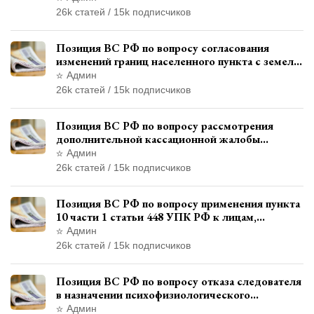
26k статей / 15k подписчиков
Позиция ВС РФ по вопросу согласования
изменений границ населенного пункта с земель
лесного фонда
Админ
26k статей / 15k подписчиков
Позиция ВС РФ по вопросу рассмотрения
дополнительной кассационной жалобы
адвоката в кассационной инстанции
Админ
26k статей / 15k подписчиков
Позиция ВС РФ по вопросу применения пункта
10 части 1 статьи 448 УПК РФ к лицам,
уволенным из следственных органов
Админ
26k статей / 15k подписчиков
Позиция ВС РФ по вопросу отказа следователя
в назначении психофизиологического
исследования показаний обвиняемой с
Админ