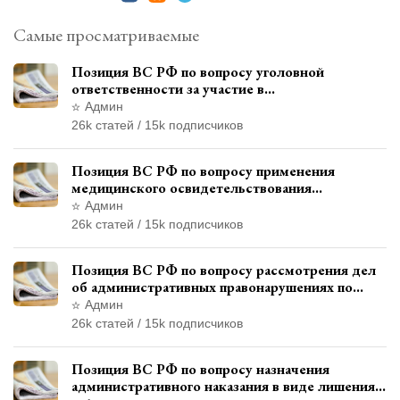
Самые просматриваемые
Позиция ВС РФ по вопросу уголовной
ответственности за участие в
террористической организации до
Админ
официального признания
26k статей / 15k подписчиков
Позиция ВС РФ по вопросу применения
медицинского освидетельствования
военнослужащих при увольнении с военной
Админ
службы
26k статей / 15k подписчиков
Позиция ВС РФ по вопросу рассмотрения дел
об административных правонарушениях по
месту жительства и сроков давности
Админ
привлечения к ответственности
26k статей / 15k подписчиков
Позиция ВС РФ по вопросу назначения
административного наказания в виде лишения