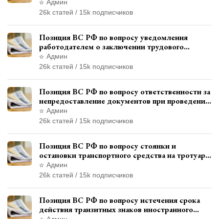
права управления транспортными средствами
Админ
26k статей / 15k подписчиков
Позиция ВС РФ по вопросу уведомления
работодателем о заключении трудового
договора с бывшим государственным
Админ
служащим
26k статей / 15k подписчиков
Позиция ВС РФ по вопросу ответственности за
непредоставление документов при проведении
контроля и надзора
Админ
26k статей / 15k подписчиков
Позиция ВС РФ по вопросу стоянки и
остановки транспортного средства на тротуаре
и квалификации административного
Админ
правонарушения
26k статей / 15k подписчиков
Позиция ВС РФ по вопросу истечения срока
действия транзитных знаков иностранного
государства и отсутствия состава
Админ