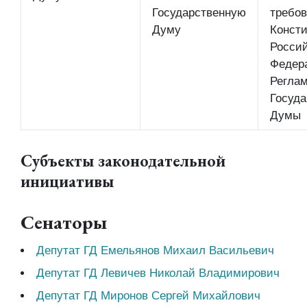
Государственную
требо
Думу
Конст
Росси
Федер
Регла
Госуда
Думы
Субъекты законодательной
инициативы
Сенаторы
Депутат ГД Емельянов Михаил Васильевич
Депутат ГД Левичев Николай Владимирович
Депутат ГД Миронов Сергей Михайлович