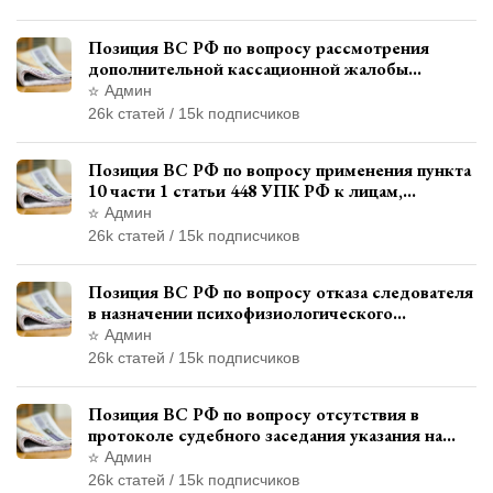
Позиция ВС РФ по вопросу рассмотрения
дополнительной кассационной жалобы
адвоката в кассационной инстанции
Админ
26k статей / 15k подписчиков
Позиция ВС РФ по вопросу применения пункта
10 части 1 статьи 448 УПК РФ к лицам,
уволенным из следственных органов
Админ
26k статей / 15k подписчиков
Позиция ВС РФ по вопросу отказа следователя
в назначении психофизиологического
исследования показаний обвиняемой с
Админ
использованием полиграфа
26k статей / 15k подписчиков
Позиция ВС РФ по вопросу отсутствия в
протоколе судебного заседания указания на
возможность выступления в прениях сторон
Админ
при наличии аудиозаписи
26k статей / 15k подписчиков