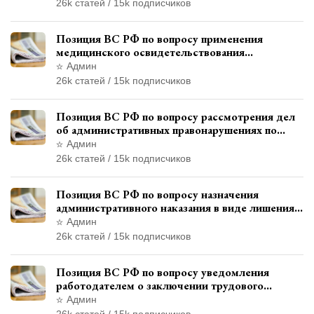
официального признания
26k статей / 15k подписчиков
Позиция ВС РФ по вопросу применения
медицинского освидетельствования
военнослужащих при увольнении с военной
Админ
службы
26k статей / 15k подписчиков
Позиция ВС РФ по вопросу рассмотрения дел
об административных правонарушениях по
месту жительства и сроков давности
Админ
привлечения к ответственности
26k статей / 15k подписчиков
Позиция ВС РФ по вопросу назначения
административного наказания в виде лишения
права управления транспортными средствами
Админ
26k статей / 15k подписчиков
Позиция ВС РФ по вопросу уведомления
работодателем о заключении трудового
договора с бывшим государственным
Админ
служащим
26k статей / 15k подписчиков