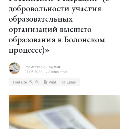
добровольности участия
образовательных
организаций высшего
образования в Болонском
процессе)»
Разместил(а):
АДМИН
27.06.2022
8 mins read
Font size
Print
Email