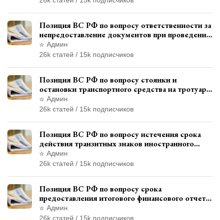
Позиция ВС РФ по вопросу ответственности за
непредоставление документов при проведении
контроля и надзора
Админ
26k статей / 15k подписчиков
Позиция ВС РФ по вопросу стоянки и
остановки транспортного средства на тротуаре
и квалификации административного
Админ
правонарушения
26k статей / 15k подписчиков
Позиция ВС РФ по вопросу истечения срока
действия транзитных знаков иностранного
государства и отсутствия состава
Админ
административного правонарушения
26k статей / 15k подписчиков
Позиция ВС РФ по вопросу срока
предоставления итогового финансового отчета
кандидатом в соответствии с
Админ
законодательством о выборах
26k статей / 15k подписчиков