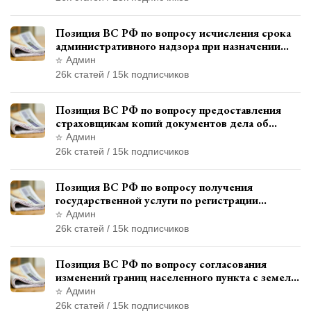
Позиция ВС РФ по вопросу исчисления срока
административного надзора при назначении
дополнительного наказания, отличного от
Админ
ограничения свободы
26k статей / 15k подписчиков
Позиция ВС РФ по вопросу предоставления
страховщикам копий документов дела об
административном правонарушении для
Админ
автотехнической экспертизы
26k статей / 15k подписчиков
Позиция ВС РФ по вопросу получения
государственной услуги по регистрации
транспортного средства через представителя
Админ
26k статей / 15k подписчиков
Позиция ВС РФ по вопросу согласования
изменений границ населенного пункта с земель
лесного фонда
Админ
26k статей / 15k подписчиков