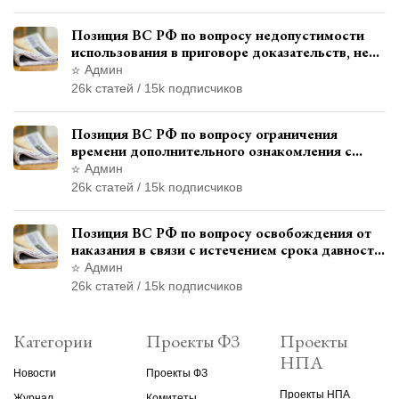
Позиция ВС РФ по вопросу недопустимости
использования в приговоре доказательств, не
исследованных в судебном заседании
Админ
26k статей / 15k подписчиков
Позиция ВС РФ по вопросу ограничения
времени дополнительного ознакомления с
материалами уголовного дела
Админ
26k статей / 15k подписчиков
Позиция ВС РФ по вопросу освобождения от
наказания в связи с истечением срока давности
уголовного преследования
Админ
26k статей / 15k подписчиков
Категории
Проекты ФЗ
Проекты
НПА
Новости
Проекты ФЗ
Проекты НПА
Журнал
Комитеты