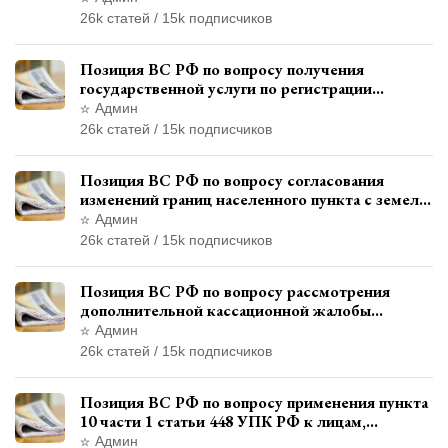
автотехнической экспертизы
26k статей / 15k подписчиков
Позиция ВС РФ по вопросу получения
государственной услуги по регистрации
транспортного средства через представителя
Админ
26k статей / 15k подписчиков
Позиция ВС РФ по вопросу согласования
изменений границ населенного пункта с земель
лесного фонда
Админ
26k статей / 15k подписчиков
Позиция ВС РФ по вопросу рассмотрения
дополнительной кассационной жалобы
адвоката в кассационной инстанции
Админ
26k статей / 15k подписчиков
Позиция ВС РФ по вопросу применения пункта
10 части 1 статьи 448 УПК РФ к лицам,
уволенным из следственных органов
Админ