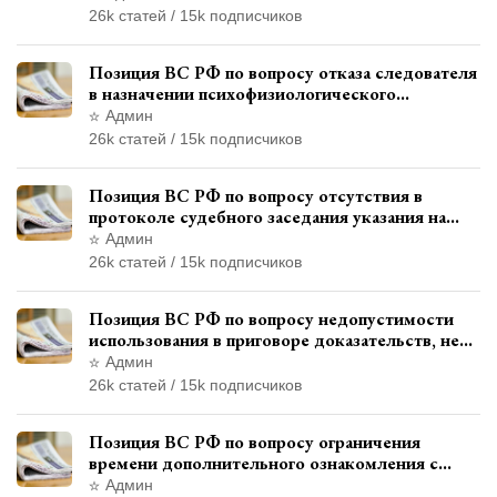
26k статей / 15k подписчиков
Позиция ВС РФ по вопросу отказа следователя
в назначении психофизиологического
исследования показаний обвиняемой с
Админ
использованием полиграфа
26k статей / 15k подписчиков
Позиция ВС РФ по вопросу отсутствия в
протоколе судебного заседания указания на
возможность выступления в прениях сторон
Админ
при наличии аудиозаписи
26k статей / 15k подписчиков
Позиция ВС РФ по вопросу недопустимости
использования в приговоре доказательств, не
исследованных в судебном заседании
Админ
26k статей / 15k подписчиков
Позиция ВС РФ по вопросу ограничения
времени дополнительного ознакомления с
материалами уголовного дела
Админ