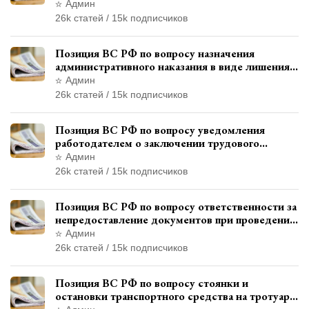
месту жительства и сроков давности
Админ
привлечения к ответственности
26k статей / 15k подписчиков
Позиция ВС РФ по вопросу назначения
административного наказания в виде лишения
права управления транспортными средствами
Админ
26k статей / 15k подписчиков
Позиция ВС РФ по вопросу уведомления
работодателем о заключении трудового
договора с бывшим государственным
Админ
служащим
26k статей / 15k подписчиков
Позиция ВС РФ по вопросу ответственности за
непредоставление документов при проведении
контроля и надзора
Админ
26k статей / 15k подписчиков
Позиция ВС РФ по вопросу стоянки и
остановки транспортного средства на тротуаре