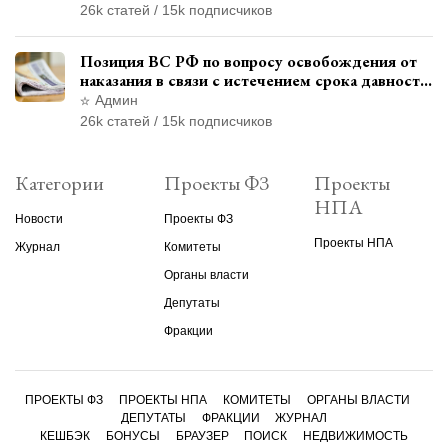
26k статей / 15k подписчиков
Позиция ВС РФ по вопросу освобождения от
наказания в связи с истечением срока давности
уголовного преследования
Админ
26k статей / 15k подписчиков
Категории
Проекты ФЗ
Проекты
НПА
Новости
Проекты ФЗ
Проекты НПА
Журнал
Комитеты
Органы власти
Депутаты
Фракции
ПРОЕКТЫ ФЗ
ПРОЕКТЫ НПА
КОМИТЕТЫ
ОРГАНЫ ВЛАСТИ
ДЕПУТАТЫ
ФРАКЦИИ
ЖУРНАЛ
КЕШБЭК
БОНУСЫ
БРАУЗЕР
ПОИСК
НЕДВИЖИМОСТЬ