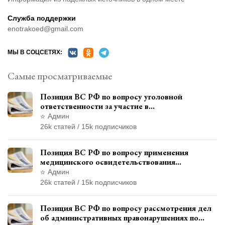
Служба поддержки
enotrakoed@gmail.com
МЫ В СОЦСЕТЯХ:
Самые просматриваемые
Позиция ВС РФ по вопросу уголовной
ответственности за участие в
террористической организации до
Админ
официального признания
26k статей / 15k подписчиков
Позиция ВС РФ по вопросу применения
медицинского освидетельствования
военнослужащих при увольнении с военной
Админ
службы
26k статей / 15k подписчиков
Позиция ВС РФ по вопросу рассмотрения дел
об административных правонарушениях по