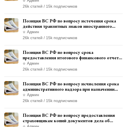
и квалификации административного
Админ
правонарушения
26k статей / 15k подписчиков
Позиция ВС РФ по вопросу истечения срока
действия транзитных знаков иностранного
государства и отсутствия состава
Админ
административного правонарушения
26k статей / 15k подписчиков
Позиция ВС РФ по вопросу срока
предоставления итогового финансового отчета
кандидатом в соответствии с
Админ
законодательством о выборах
26k статей / 15k подписчиков
Позиция ВС РФ по вопросу исчисления срока
административного надзора при назначении
дополнительного наказания, отличного от
Админ
ограничения свободы
26k статей / 15k подписчиков
Позиция ВС РФ по вопросу предоставления
страховщикам копий документов дела об
административном правонарушении для
Админ