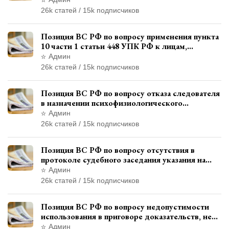
26k статей / 15k подписчиков
Позиция ВС РФ по вопросу применения пункта
10 части 1 статьи 448 УПК РФ к лицам,
уволенным из следственных органов
Админ
26k статей / 15k подписчиков
Позиция ВС РФ по вопросу отказа следователя
в назначении психофизиологического
исследования показаний обвиняемой с
Админ
использованием полиграфа
26k статей / 15k подписчиков
Позиция ВС РФ по вопросу отсутствия в
протоколе судебного заседания указания на
возможность выступления в прениях сторон
Админ
при наличии аудиозаписи
26k статей / 15k подписчиков
Позиция ВС РФ по вопросу недопустимости
использования в приговоре доказательств, не
исследованных в судебном заседании
Админ