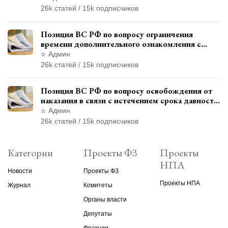
26k статей / 15k подписчиков
Позиция ВС РФ по вопросу ограничения
времени дополнительного ознакомления с
материалами уголовного дела
Админ
26k статей / 15k подписчиков
Позиция ВС РФ по вопросу освобождения от
наказания в связи с истечением срока давности
уголовного преследования
Админ
26k статей / 15k подписчиков
Категории
Проекты ФЗ
Проекты
НПА
Новости
Проекты ФЗ
Проекты НПА
Журнал
Комитеты
Органы власти
Депутаты
Фракции