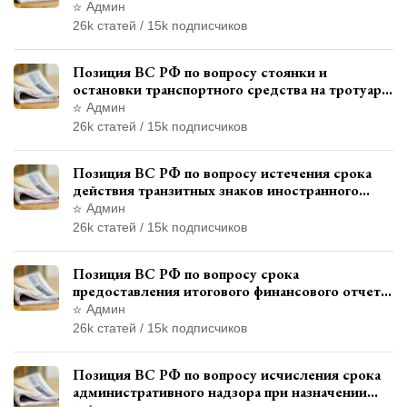
контроля и надзора
Админ
26k статей / 15k подписчиков
Позиция ВС РФ по вопросу стоянки и
остановки транспортного средства на тротуаре
и квалификации административного
Админ
правонарушения
26k статей / 15k подписчиков
Позиция ВС РФ по вопросу истечения срока
действия транзитных знаков иностранного
государства и отсутствия состава
Админ
административного правонарушения
26k статей / 15k подписчиков
Позиция ВС РФ по вопросу срока
предоставления итогового финансового отчета
кандидатом в соответствии с
Админ
законодательством о выборах
26k статей / 15k подписчиков
Позиция ВС РФ по вопросу исчисления срока
административного надзора при назначении