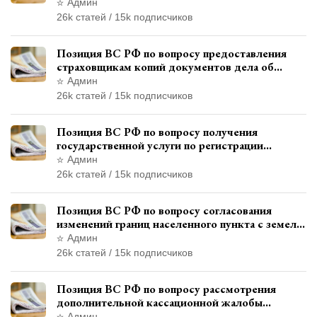
дополнительного наказания, отличного от
Админ
ограничения свободы
26k статей / 15k подписчиков
Позиция ВС РФ по вопросу предоставления
страховщикам копий документов дела об
административном правонарушении для
Админ
автотехнической экспертизы
26k статей / 15k подписчиков
Позиция ВС РФ по вопросу получения
государственной услуги по регистрации
транспортного средства через представителя
Админ
26k статей / 15k подписчиков
Позиция ВС РФ по вопросу согласования
изменений границ населенного пункта с земель
лесного фонда
Админ
26k статей / 15k подписчиков
Позиция ВС РФ по вопросу рассмотрения
дополнительной кассационной жалобы
адвоката в кассационной инстанции
Админ