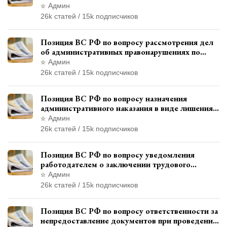
военнослужащих при увольнении с военной
Админ
службы
26k статей / 15k подписчиков
Позиция ВС РФ по вопросу рассмотрения дел
об административных правонарушениях по
месту жительства и сроков давности
Админ
привлечения к ответственности
26k статей / 15k подписчиков
Позиция ВС РФ по вопросу назначения
административного наказания в виде лишения
права управления транспортными средствами
Админ
26k статей / 15k подписчиков
Позиция ВС РФ по вопросу уведомления
работодателем о заключении трудового
договора с бывшим государственным
Админ
служащим
26k статей / 15k подписчиков
Позиция ВС РФ по вопросу ответственности за
непредоставление документов при проведении