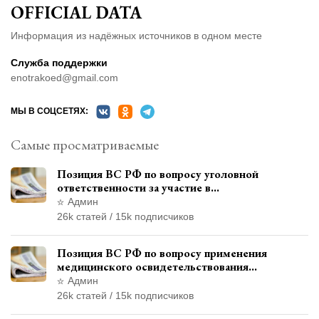
OFFICIAL DATA
Информация из надёжных источников в одном месте
Служба поддержки
enotrakoed@gmail.com
МЫ В СОЦСЕТЯХ:
Самые просматриваемые
Позиция ВС РФ по вопросу уголовной
ответственности за участие в
террористической организации до
Админ
официального признания
26k статей / 15k подписчиков
Позиция ВС РФ по вопросу применения
медицинского освидетельствования
военнослужащих при увольнении с военной
Админ
службы
26k статей / 15k подписчиков