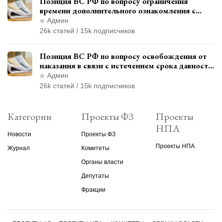
Позиция ВС РФ по вопросу ограничения
времени дополнительного ознакомления с
материалами уголовного дела
Админ
26k статей / 15k подписчиков
Позиция ВС РФ по вопросу освобождения от
наказания в связи с истечением срока давности
уголовного преследования
Админ
26k статей / 15k подписчиков
Категории
Проекты ФЗ
Проекты
НПА
Новости
Проекты ФЗ
Проекты НПА
Журнал
Комитеты
Органы власти
Депутаты
Фракции