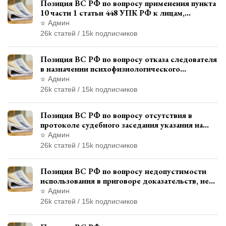
Позиция ВС РФ по вопросу применения пункта
10 части 1 статьи 448 УПК РФ к лицам,
уволенным из следственных органов
Админ
26k статей / 15k подписчиков
Позиция ВС РФ по вопросу отказа следователя
в назначении психофизиологического
исследования показаний обвиняемой с
Админ
использованием полиграфа
26k статей / 15k подписчиков
Позиция ВС РФ по вопросу отсутствия в
протоколе судебного заседания указания на
возможность выступления в прениях сторон
Админ
при наличии аудиозаписи
26k статей / 15k подписчиков
Позиция ВС РФ по вопросу недопустимости
использования в приговоре доказательств, не
исследованных в судебном заседании
Админ
26k статей / 15k подписчиков