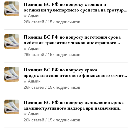
Позиция ВС РФ по вопросу стоянки и
остановки транспортного средства на тротуаре
и квалификации административного
Админ
правонарушения
26k статей / 15k подписчиков
Позиция ВС РФ по вопросу истечения срока
действия транзитных знаков иностранного
государства и отсутствия состава
Админ
административного правонарушения
26k статей / 15k подписчиков
Позиция ВС РФ по вопросу срока
предоставления итогового финансового отчета
кандидатом в соответствии с
Админ
законодательством о выборах
26k статей / 15k подписчиков
Позиция ВС РФ по вопросу исчисления срока
административного надзора при назначении
дополнительного наказания, отличного от
Админ
ограничения свободы
26k статей / 15k подписчиков