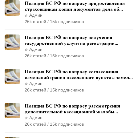
Позиция ВС РФ по вопросу предоставления
страховщикам копий документов дела об
административном правонарушении для
Админ
автотехнической экспертизы
26k статей / 15k подписчиков
Позиция ВС РФ по вопросу получения
государственной услуги по регистрации
транспортного средства через представителя
Админ
26k статей / 15k подписчиков
Позиция ВС РФ по вопросу согласования
изменений границ населенного пункта с земель
лесного фонда
Админ
26k статей / 15k подписчиков
Позиция ВС РФ по вопросу рассмотрения
дополнительной кассационной жалобы
адвоката в кассационной инстанции
Админ
26k статей / 15k подписчиков