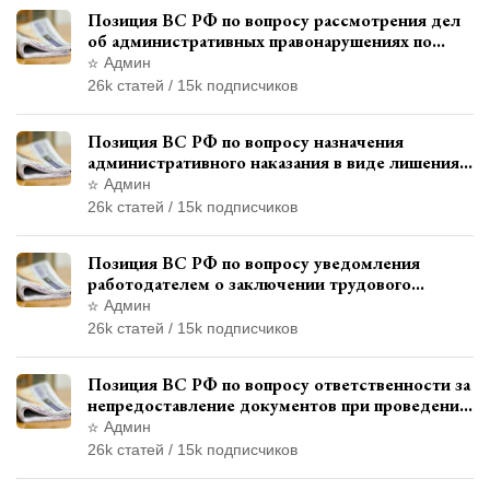
Позиция ВС РФ по вопросу рассмотрения дел
об административных правонарушениях по
месту жительства и сроков давности
Админ
привлечения к ответственности
26k статей / 15k подписчиков
Позиция ВС РФ по вопросу назначения
административного наказания в виде лишения
права управления транспортными средствами
Админ
26k статей / 15k подписчиков
Позиция ВС РФ по вопросу уведомления
работодателем о заключении трудового
договора с бывшим государственным
Админ
служащим
26k статей / 15k подписчиков
Позиция ВС РФ по вопросу ответственности за
непредоставление документов при проведении
контроля и надзора
Админ
26k статей / 15k подписчиков