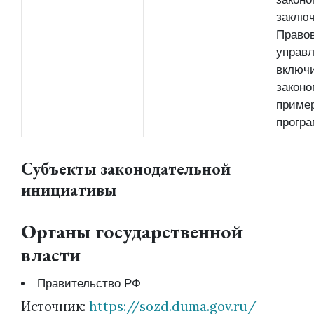
заключ
Право
управл
включ
законо
приме
прогр
Субъекты законодательной
инициативы
Органы государственной
власти
Правительство РФ
Источник:
https://sozd.duma.gov.ru/