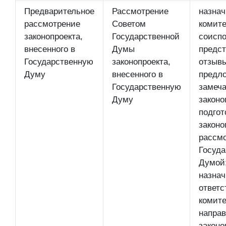
Предварительное
Рассмотрение
назнач
рассмотрение
Советом
комите
законопроекта,
Государственной
соиспо
внесенного в
Думы
предст
Государственную
законопроекта,
отзывы
Думу
внесенного в
предл
Государственную
замеча
Думу
законо
подгот
законо
рассм
Госуда
Думой
назнач
ответс
комите
направ
законо