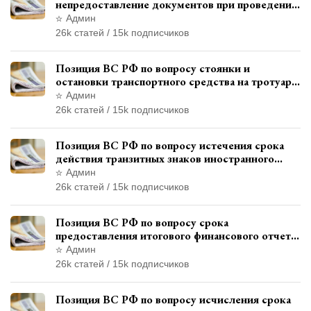
непредоставление документов при проведении
контроля и надзора
Админ
26k статей / 15k подписчиков
Позиция ВС РФ по вопросу стоянки и
остановки транспортного средства на тротуаре
и квалификации административного
Админ
правонарушения
26k статей / 15k подписчиков
Позиция ВС РФ по вопросу истечения срока
действия транзитных знаков иностранного
государства и отсутствия состава
Админ
административного правонарушения
26k статей / 15k подписчиков
Позиция ВС РФ по вопросу срока
предоставления итогового финансового отчета
кандидатом в соответствии с
Админ
законодательством о выборах
26k статей / 15k подписчиков
Позиция ВС РФ по вопросу исчисления срока