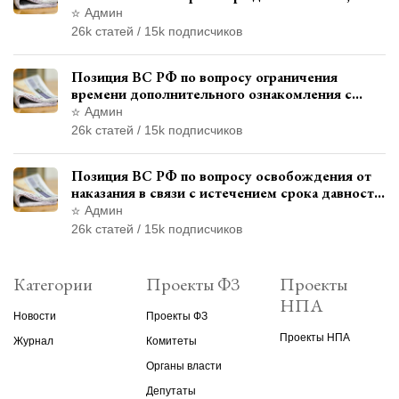
исследованных в судебном заседании
Админ
26k статей / 15k подписчиков
Позиция ВС РФ по вопросу ограничения
времени дополнительного ознакомления с
материалами уголовного дела
Админ
26k статей / 15k подписчиков
Позиция ВС РФ по вопросу освобождения от
наказания в связи с истечением срока давности
уголовного преследования
Админ
26k статей / 15k подписчиков
Категории
Проекты ФЗ
Проекты
НПА
Новости
Проекты ФЗ
Проекты НПА
Журнал
Комитеты
Органы власти
Депутаты