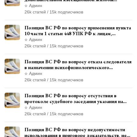
адвоката в кассационной инстанции
Админ
26k статей / 15k подписчиков
Позиция ВС РФ по вопросу применения пункта
10 части 1 статьи 448 УПК РФ к лицам,
уволенным из следственных органов
Админ
26k статей / 15k подписчиков
Позиция ВС РФ по вопросу отказа следователя
в назначении психофизиологического
исследования показаний обвиняемой с
Админ
использованием полиграфа
26k статей / 15k подписчиков
Позиция ВС РФ по вопросу отсутствия в
протоколе судебного заседания указания на
возможность выступления в прениях сторон
Админ
при наличии аудиозаписи
26k статей / 15k подписчиков
Позиция ВС РФ по вопросу недопустимости
использования в приговоре доказательств, не