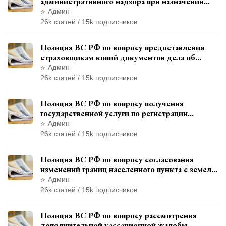
административного надзора при назначении
дополнительного наказания, отличного от
Админ
ограничения свободы
26k статей / 15k подписчиков
Позиция ВС РФ по вопросу предоставления
страховщикам копий документов дела об
административном правонарушении для
Админ
автотехнической экспертизы
26k статей / 15k подписчиков
Позиция ВС РФ по вопросу получения
государственной услуги по регистрации
транспортного средства через представителя
Админ
26k статей / 15k подписчиков
Позиция ВС РФ по вопросу согласования
изменений границ населенного пункта с земель
лесного фонда
Админ
26k статей / 15k подписчиков
Позиция ВС РФ по вопросу рассмотрения
дополнительной кассационной жалобы