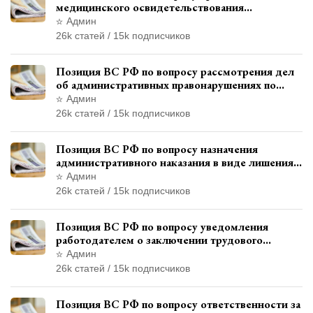
медицинского освидетельствования
военнослужащих при увольнении с военной
Админ
службы
26k статей / 15k подписчиков
Позиция ВС РФ по вопросу рассмотрения дел
об административных правонарушениях по
месту жительства и сроков давности
Админ
привлечения к ответственности
26k статей / 15k подписчиков
Позиция ВС РФ по вопросу назначения
административного наказания в виде лишения
права управления транспортными средствами
Админ
26k статей / 15k подписчиков
Позиция ВС РФ по вопросу уведомления
работодателем о заключении трудового
договора с бывшим государственным
Админ
служащим
26k статей / 15k подписчиков
Позиция ВС РФ по вопросу ответственности за