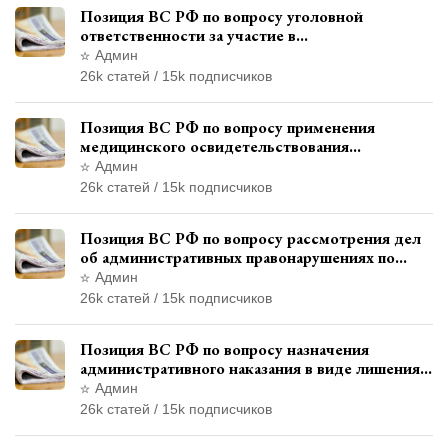
Позиция ВС РФ по вопросу уголовной
ответственности за участие в
террористической организации до
Админ
официального признания
26k статей / 15k подписчиков
Позиция ВС РФ по вопросу применения
медицинского освидетельствования
военнослужащих при увольнении с военной
Админ
службы
26k статей / 15k подписчиков
Позиция ВС РФ по вопросу рассмотрения дел
об административных правонарушениях по
месту жительства и сроков давности
Админ
привлечения к ответственности
26k статей / 15k подписчиков
Позиция ВС РФ по вопросу назначения
административного наказания в виде лишения
права управления транспортными средствами
Админ
26k статей / 15k подписчиков