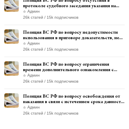
Позиция ВС РФ по вопросу отсутствия в
протоколе судебного заседания указания на
возможность выступления в прениях сторон
Админ
при наличии аудиозаписи
26k статей / 15k подписчиков
Позиция ВС РФ по вопросу недопустимости
использования в приговоре доказательств, не
исследованных в судебном заседании
Админ
26k статей / 15k подписчиков
Позиция ВС РФ по вопросу ограничения
времени дополнительного ознакомления с
материалами уголовного дела
Админ
26k статей / 15k подписчиков
Позиция ВС РФ по вопросу освобождения от
наказания в связи с истечением срока давности
уголовного преследования
Админ
26k статей / 15k подписчиков