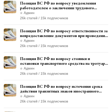
Позиция ВС РФ по вопросу уведомления
работодателем о заключении трудового
договора с бывшим государственным
Админ
служащим
26k статей / 15k подписчиков
Позиция ВС РФ по вопросу ответственности за
непредоставление документов при проведении
контроля и надзора
Админ
26k статей / 15k подписчиков
Позиция ВС РФ по вопросу стоянки и
остановки транспортного средства на тротуаре
и квалификации административного
Админ
правонарушения
26k статей / 15k подписчиков
Позиция ВС РФ по вопросу истечения срока
действия транзитных знаков иностранного
государства и отсутствия состава
Админ
административного правонарушения
26k статей / 15k подписчиков