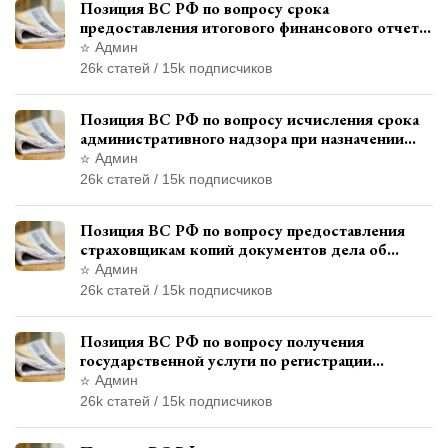
Позиция ВС РФ по вопросу срока
предоставления итогового финансового отчета
кандидатом в соответствии с
Админ
законодательством о выборах
26k статей / 15k подписчиков
Позиция ВС РФ по вопросу исчисления срока
административного надзора при назначении
дополнительного наказания, отличного от
Админ
ограничения свободы
26k статей / 15k подписчиков
Позиция ВС РФ по вопросу предоставления
страховщикам копий документов дела об
административном правонарушении для
Админ
автотехнической экспертизы
26k статей / 15k подписчиков
Позиция ВС РФ по вопросу получения
государственной услуги по регистрации
транспортного средства через представителя
Админ
26k статей / 15k подписчиков