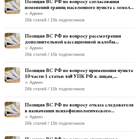
Позиция ВС РФ по вопросу согласования
изменений границ населенного пункта с земель
лесного фонда
Админ
26k статей / 15k подписчиков
Позиция ВС РФ по вопросу рассмотрения
дополнительной кассационной жалобы
адвоката в кассационной инстанции
Админ
26k статей / 15k подписчиков
Позиция ВС РФ по вопросу применения пункта
10 части 1 статьи 448 УПК РФ к лицам,
уволенным из следственных органов
Админ
26k статей / 15k подписчиков
Позиция ВС РФ по вопросу отказа следователя
в назначении психофизиологического
исследования показаний обвиняемой с
Админ
использованием полиграфа
26k статей / 15k подписчиков