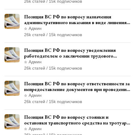
привлечения к ответственности
26k статей / 15k подписчиков
Позиция ВС РФ по вопросу назначения
административного наказания в виде лишения
права управления транспортными средствами
Админ
26k статей / 15k подписчиков
Позиция ВС РФ по вопросу уведомления
работодателем о заключении трудового
договора с бывшим государственным
Админ
служащим
26k статей / 15k подписчиков
Позиция ВС РФ по вопросу ответственности за
непредоставление документов при проведении
контроля и надзора
Админ
26k статей / 15k подписчиков
Позиция ВС РФ по вопросу стоянки и
остановки транспортного средства на тротуаре
и квалификации административного
Админ
правонарушения
26k статей / 15k подписчиков