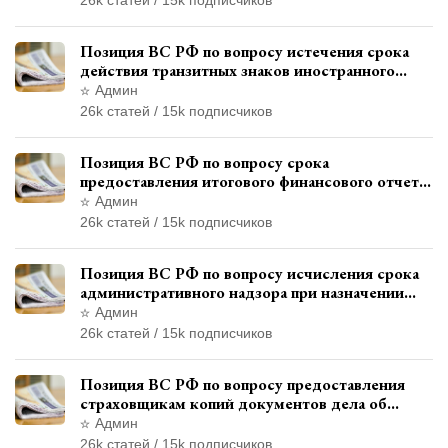
Позиция ВС РФ по вопросу истечения срока
действия транзитных знаков иностранного
государства и отсутствия состава
Админ
административного правонарушения
26k статей / 15k подписчиков
Позиция ВС РФ по вопросу срока
предоставления итогового финансового отчета
кандидатом в соответствии с
Админ
законодательством о выборах
26k статей / 15k подписчиков
Позиция ВС РФ по вопросу исчисления срока
административного надзора при назначении
дополнительного наказания, отличного от
Админ
ограничения свободы
26k статей / 15k подписчиков
Позиция ВС РФ по вопросу предоставления
страховщикам копий документов дела об
административном правонарушении для
Админ
автотехнической экспертизы
26k статей / 15k подписчиков