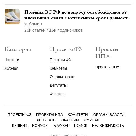
Позиция ВС РФ по вопросу освобождения от
наказания в связи с истечением срока давности
уголовного преследования
Админ
26k статей / 15k подписчиков
Категории
Проекты ФЗ
Проекты
НПА
Новости
Проекты ФЗ
Проекты НПА
Журнал
Комитеты
Органы власти
Депутаты
Фракции
ПРОЕКТЫ ФЗ
ПРОЕКТЫ НПА
КОМИТЕТЫ
ОРГАНЫ ВЛАСТИ
ДЕПУТАТЫ
ФРАКЦИИ
ЖУРНАЛ
КЕШБЭК
БОНУСЫ
БРАУЗЕР
ПОИСК
НЕДВИЖИМОСТЬ