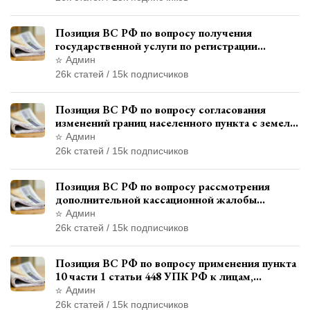
Позиция ВС РФ по вопросу получения
государственной услуги по регистрации
транспортного средства через представителя
Админ
26k статей / 15k подписчиков
Позиция ВС РФ по вопросу согласования
изменений границ населенного пункта с земель
лесного фонда
Админ
26k статей / 15k подписчиков
Позиция ВС РФ по вопросу рассмотрения
дополнительной кассационной жалобы
адвоката в кассационной инстанции
Админ
26k статей / 15k подписчиков
Позиция ВС РФ по вопросу применения пункта
10 части 1 статьи 448 УПК РФ к лицам,
уволенным из следственных органов
Админ
26k статей / 15k подписчиков