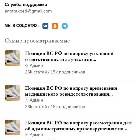
Служба поддержки
enotrakoed@gmail.com
МЫ В СОЦСЕТЯХ:
Самые просматриваемые
Позиция ВС РФ по вопросу уголовной
ответственности за участие в
террористической организации до
Админ
официального признания
26k статей / 15k подписчиков
Позиция ВС РФ по вопросу применения
медицинского освидетельствования
военнослужащих при увольнении с военной
Админ
службы
26k статей / 15k подписчиков
Позиция ВС РФ по вопросу рассмотрения дел
об административных правонарушениях по
месту жительства и сроков давности
Админ