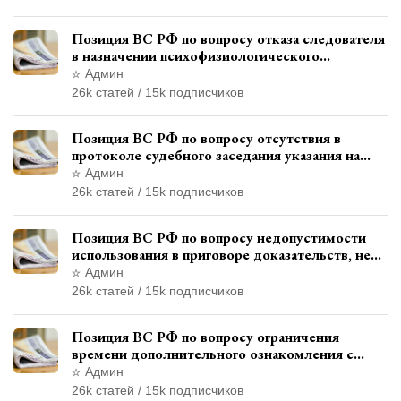
Позиция ВС РФ по вопросу отказа следователя
в назначении психофизиологического
исследования показаний обвиняемой с
Админ
использованием полиграфа
26k статей / 15k подписчиков
Позиция ВС РФ по вопросу отсутствия в
протоколе судебного заседания указания на
возможность выступления в прениях сторон
Админ
при наличии аудиозаписи
26k статей / 15k подписчиков
Позиция ВС РФ по вопросу недопустимости
использования в приговоре доказательств, не
исследованных в судебном заседании
Админ
26k статей / 15k подписчиков
Позиция ВС РФ по вопросу ограничения
времени дополнительного ознакомления с
материалами уголовного дела
Админ
26k статей / 15k подписчиков