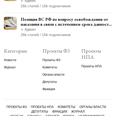
материалами уголовного дела
Админ
26k статей / 15k подписчиков
Позиция ВС РФ по вопросу освобождения от
наказания в связи с истечением срока давности
уголовного преследования
Админ
26k статей / 15k подписчиков
Категории
Проекты ФЗ
Проекты
НПА
Новости
Проекты ФЗ
Проекты НПА
Журнал
Комитеты
Органы власти
Депутаты
Фракции
ПРОЕКТЫ ФЗ
ПРОЕКТЫ НПА
КОМИТЕТЫ
ОРГАНЫ ВЛАСТИ
ДЕПУТАТЫ
ФРАКЦИИ
ЖУРНАЛ