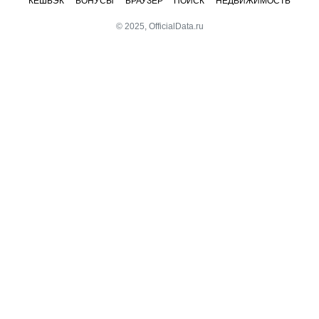
КЕШБЭК
БОНУСЫ
БРАУЗЕР
ПОИСК
НЕДВИЖИМОСТЬ
© 2025, OfficialData.ru