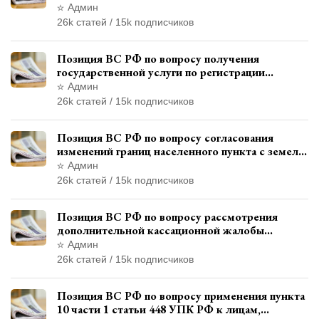
административном правонарушении для
Админ
автотехнической экспертизы
26k статей / 15k подписчиков
Позиция ВС РФ по вопросу получения
государственной услуги по регистрации
транспортного средства через представителя
Админ
26k статей / 15k подписчиков
Позиция ВС РФ по вопросу согласования
изменений границ населенного пункта с земель
лесного фонда
Админ
26k статей / 15k подписчиков
Позиция ВС РФ по вопросу рассмотрения
дополнительной кассационной жалобы
адвоката в кассационной инстанции
Админ
26k статей / 15k подписчиков
Позиция ВС РФ по вопросу применения пункта
10 части 1 статьи 448 УПК РФ к лицам,