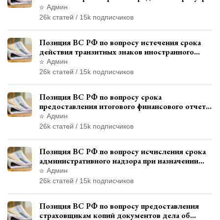
и квалификации административного
Админ
правонарушения
26k статей / 15k подписчиков
Позиция ВС РФ по вопросу истечения срока
действия транзитных знаков иностранного
государства и отсутствия состава
Админ
административного правонарушения
26k статей / 15k подписчиков
Позиция ВС РФ по вопросу срока
предоставления итогового финансового отчета
кандидатом в соответствии с
Админ
законодательством о выборах
26k статей / 15k подписчиков
Позиция ВС РФ по вопросу исчисления срока
административного надзора при назначении
дополнительного наказания, отличного от
Админ
ограничения свободы
26k статей / 15k подписчиков
Позиция ВС РФ по вопросу предоставления
страховщикам копий документов дела об