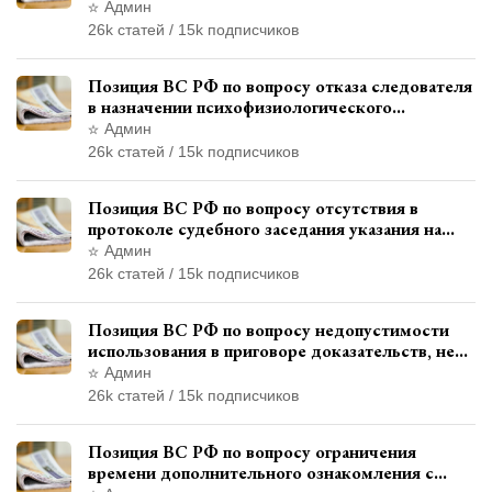
уволенным из следственных органов
Админ
26k статей / 15k подписчиков
Позиция ВС РФ по вопросу отказа следователя
в назначении психофизиологического
исследования показаний обвиняемой с
Админ
использованием полиграфа
26k статей / 15k подписчиков
Позиция ВС РФ по вопросу отсутствия в
протоколе судебного заседания указания на
возможность выступления в прениях сторон
Админ
при наличии аудиозаписи
26k статей / 15k подписчиков
Позиция ВС РФ по вопросу недопустимости
использования в приговоре доказательств, не
исследованных в судебном заседании
Админ
26k статей / 15k подписчиков
Позиция ВС РФ по вопросу ограничения
времени дополнительного ознакомления с