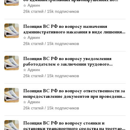
месту жительства и сроков давности
Админ
привлечения к ответственности
26k статей / 15k подписчиков
Позиция ВС РФ по вопросу назначения
административного наказания в виде лишения
права управления транспортными средствами
Админ
26k статей / 15k подписчиков
Позиция ВС РФ по вопросу уведомления
работодателем о заключении трудового
договора с бывшим государственным
Админ
служащим
26k статей / 15k подписчиков
Позиция ВС РФ по вопросу ответственности за
непредоставление документов при проведении
контроля и надзора
Админ
26k статей / 15k подписчиков
Позиция ВС РФ по вопросу стоянки и
остановки транспортного средства на тротуаре