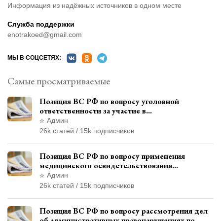
Информация из надёжных источников в одном месте
Служба поддержки
enotrakoed@gmail.com
МЫ В СОЦСЕТЯХ:
Самые просматриваемые
Позиция ВС РФ по вопросу уголовной
ответственности за участие в
террористической организации до
Админ
официального признания
26k статей / 15k подписчиков
Позиция ВС РФ по вопросу применения
медицинского освидетельствования
военнослужащих при увольнении с военной
Админ
службы
26k статей / 15k подписчиков
Позиция ВС РФ по вопросу рассмотрения дел
об административных правонарушениях по