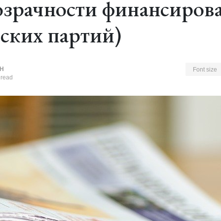
озрачности финансиров
ских партий)
Н
Font size
 read