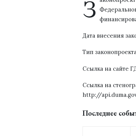
З
Федеральног
финансирова
Дата внесения зако
Тип законопроект
Ссылка на сайте ГД
Ссылка на стеногр
http://api.duma.go
Последнее собы