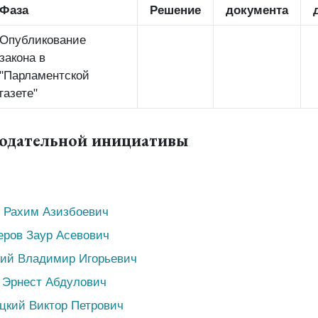
Фаза
Решение
документа
Опубликование
закона в
"Парламентской
газете"
нодательной инициативы
 Рахим Азизбоевич
еров Заур Асевович
кий Владимир Игорьевич
 Эрнест Абдулович
цкий Виктор Петрович