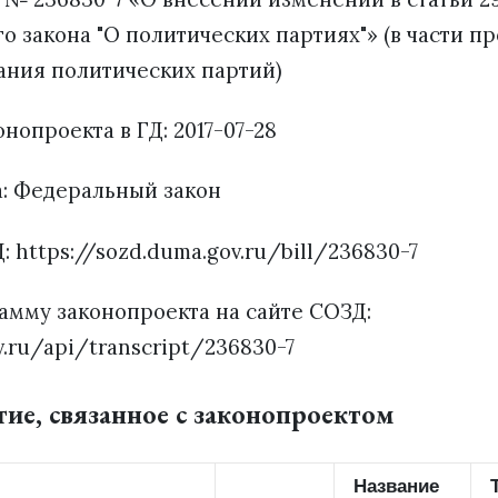
о закона "О политических партиях"» (в части п
ния политических партий)
нопроекта в ГД: 2017-07-28
а: Федеральный закон
: https://sozd.duma.gov.ru/bill/236830-7
амму законопроекта на сайте СОЗД:
v.ru/api/transcript/236830-7
тие, связанное с законопроектом
Название