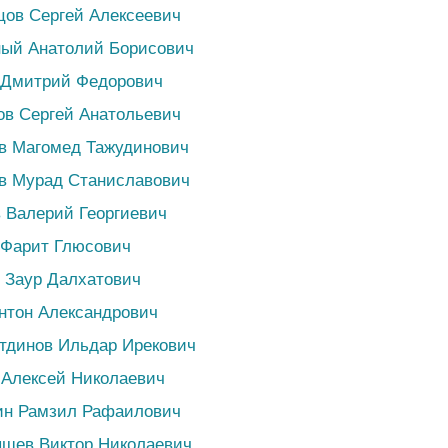
цов Сергей Алексеевич
ный Анатолий Борисович
н Дмитрий Федорович
ов Сергей Анатольевич
в Магомед Тажудинович
ев Мурад Станиславович
в Валерий Георгиевич
 Фарит Глюсович
в Заур Далхатович
Антон Александрович
тдинов Ильдар Ирекович
 Алексей Николаевич
ин Рамзил Рафаилович
ышев Виктор Николаевич