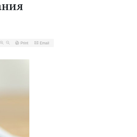
ания
Print
Email