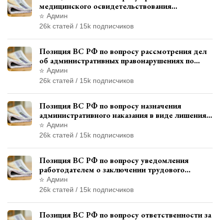
медицинского освидетельствования
военнослужащих при увольнении с военной
Админ
службы
26k статей / 15k подписчиков
Позиция ВС РФ по вопросу рассмотрения дел
об административных правонарушениях по
месту жительства и сроков давности
Админ
привлечения к ответственности
26k статей / 15k подписчиков
Позиция ВС РФ по вопросу назначения
административного наказания в виде лишения
права управления транспортными средствами
Админ
26k статей / 15k подписчиков
Позиция ВС РФ по вопросу уведомления
работодателем о заключении трудового
договора с бывшим государственным
Админ
служащим
26k статей / 15k подписчиков
Позиция ВС РФ по вопросу ответственности за