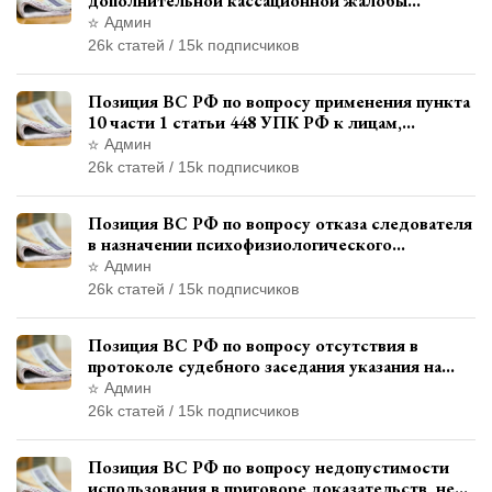
дополнительной кассационной жалобы
адвоката в кассационной инстанции
Админ
26k статей / 15k подписчиков
Позиция ВС РФ по вопросу применения пункта
10 части 1 статьи 448 УПК РФ к лицам,
уволенным из следственных органов
Админ
26k статей / 15k подписчиков
Позиция ВС РФ по вопросу отказа следователя
в назначении психофизиологического
исследования показаний обвиняемой с
Админ
использованием полиграфа
26k статей / 15k подписчиков
Позиция ВС РФ по вопросу отсутствия в
протоколе судебного заседания указания на
возможность выступления в прениях сторон
Админ
при наличии аудиозаписи
26k статей / 15k подписчиков
Позиция ВС РФ по вопросу недопустимости
использования в приговоре доказательств, не