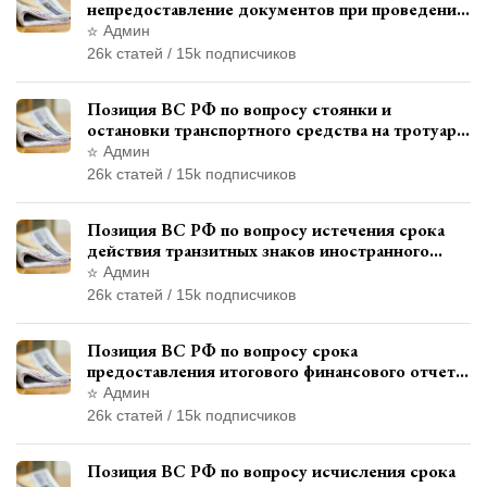
непредоставление документов при проведении
контроля и надзора
Админ
26k статей / 15k подписчиков
Позиция ВС РФ по вопросу стоянки и
остановки транспортного средства на тротуаре
и квалификации административного
Админ
правонарушения
26k статей / 15k подписчиков
Позиция ВС РФ по вопросу истечения срока
действия транзитных знаков иностранного
государства и отсутствия состава
Админ
административного правонарушения
26k статей / 15k подписчиков
Позиция ВС РФ по вопросу срока
предоставления итогового финансового отчета
кандидатом в соответствии с
Админ
законодательством о выборах
26k статей / 15k подписчиков
Позиция ВС РФ по вопросу исчисления срока