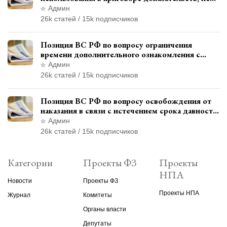
исследованных в судебном заседании
Админ
26k статей / 15k подписчиков
Позиция ВС РФ по вопросу ограничения
времени дополнительного ознакомления с
материалами уголовного дела
Админ
26k статей / 15k подписчиков
Позиция ВС РФ по вопросу освобождения от
наказания в связи с истечением срока давности
уголовного преследования
Админ
26k статей / 15k подписчиков
Категории
Проекты ФЗ
Проекты
НПА
Новости
Проекты ФЗ
Проекты НПА
Журнал
Комитеты
Органы власти
Депутаты