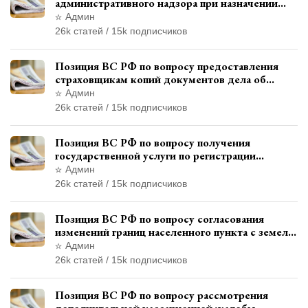
административного надзора при назначении
дополнительного наказания, отличного от
Админ
ограничения свободы
26k статей / 15k подписчиков
Позиция ВС РФ по вопросу предоставления
страховщикам копий документов дела об
административном правонарушении для
Админ
автотехнической экспертизы
26k статей / 15k подписчиков
Позиция ВС РФ по вопросу получения
государственной услуги по регистрации
транспортного средства через представителя
Админ
26k статей / 15k подписчиков
Позиция ВС РФ по вопросу согласования
изменений границ населенного пункта с земель
лесного фонда
Админ
26k статей / 15k подписчиков
Позиция ВС РФ по вопросу рассмотрения