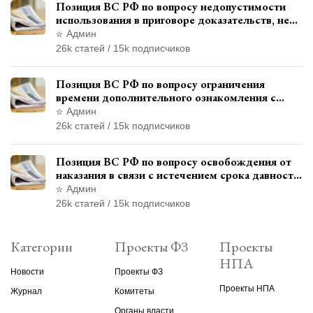
Позиция ВС РФ по вопросу недопустимости
использования в приговоре доказательств, не
исследованных в судебном заседании
Админ
26k статей / 15k подписчиков
Позиция ВС РФ по вопросу ограничения
времени дополнительного ознакомления с
материалами уголовного дела
Админ
26k статей / 15k подписчиков
Позиция ВС РФ по вопросу освобождения от
наказания в связи с истечением срока давности
уголовного преследования
Админ
26k статей / 15k подписчиков
Категории
Проекты ФЗ
Проекты
НПА
Новости
Проекты ФЗ
Проекты НПА
Журнал
Комитеты
Органы власти