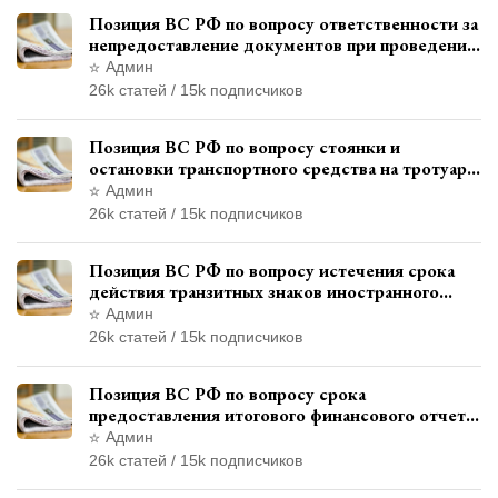
Позиция ВС РФ по вопросу ответственности за
непредоставление документов при проведении
контроля и надзора
Админ
26k статей / 15k подписчиков
Позиция ВС РФ по вопросу стоянки и
остановки транспортного средства на тротуаре
и квалификации административного
Админ
правонарушения
26k статей / 15k подписчиков
Позиция ВС РФ по вопросу истечения срока
действия транзитных знаков иностранного
государства и отсутствия состава
Админ
административного правонарушения
26k статей / 15k подписчиков
Позиция ВС РФ по вопросу срока
предоставления итогового финансового отчета
кандидатом в соответствии с
Админ
законодательством о выборах
26k статей / 15k подписчиков