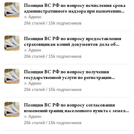
Позиция ВС РФ по вопросу исчисления срока
административного надзора при назначении
дополнительного наказания, отличного от
Админ
ограничения свободы
26k статей / 15k подписчиков
Позиция ВС РФ по вопросу предоставления
страховщикам копий документов дела об
административном правонарушении для
Админ
автотехнической экспертизы
26k статей / 15k подписчиков
Позиция ВС РФ по вопросу получения
государственной услуги по регистрации
транспортного средства через представителя
Админ
26k статей / 15k подписчиков
Позиция ВС РФ по вопросу согласования
изменений границ населенного пункта с земель
лесного фонда
Админ
26k статей / 15k подписчиков