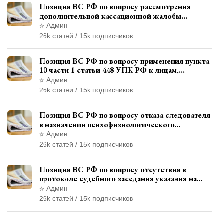
Позиция ВС РФ по вопросу рассмотрения
дополнительной кассационной жалобы
адвоката в кассационной инстанции
Админ
26k статей / 15k подписчиков
Позиция ВС РФ по вопросу применения пункта
10 части 1 статьи 448 УПК РФ к лицам,
уволенным из следственных органов
Админ
26k статей / 15k подписчиков
Позиция ВС РФ по вопросу отказа следователя
в назначении психофизиологического
исследования показаний обвиняемой с
Админ
использованием полиграфа
26k статей / 15k подписчиков
Позиция ВС РФ по вопросу отсутствия в
протоколе судебного заседания указания на
возможность выступления в прениях сторон
Админ
при наличии аудиозаписи
26k статей / 15k подписчиков