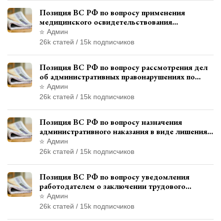
Позиция ВС РФ по вопросу применения
медицинского освидетельствования
военнослужащих при увольнении с военной
Админ
службы
26k статей / 15k подписчиков
Позиция ВС РФ по вопросу рассмотрения дел
об административных правонарушениях по
месту жительства и сроков давности
Админ
привлечения к ответственности
26k статей / 15k подписчиков
Позиция ВС РФ по вопросу назначения
административного наказания в виде лишения
права управления транспортными средствами
Админ
26k статей / 15k подписчиков
Позиция ВС РФ по вопросу уведомления
работодателем о заключении трудового
договора с бывшим государственным
Админ
служащим
26k статей / 15k подписчиков