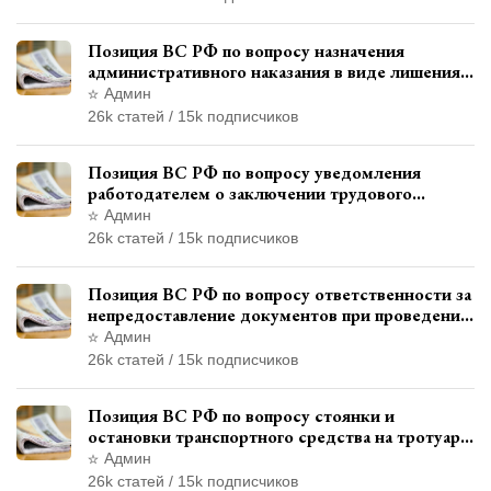
Позиция ВС РФ по вопросу назначения
административного наказания в виде лишения
права управления транспортными средствами
Админ
26k статей / 15k подписчиков
Позиция ВС РФ по вопросу уведомления
работодателем о заключении трудового
договора с бывшим государственным
Админ
служащим
26k статей / 15k подписчиков
Позиция ВС РФ по вопросу ответственности за
непредоставление документов при проведении
контроля и надзора
Админ
26k статей / 15k подписчиков
Позиция ВС РФ по вопросу стоянки и
остановки транспортного средства на тротуаре
и квалификации административного
Админ
правонарушения
26k статей / 15k подписчиков