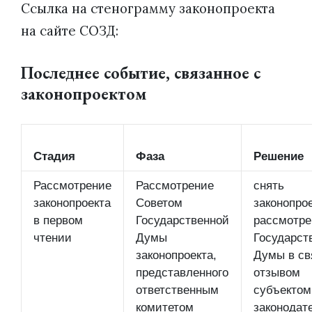
Ссылка на стенограмму законопроекта
на сайте СОЗД:
Последнее событие, связанное с
законопроектом
Стадия
Фаза
Решение
Рассмотрение
Рассмотрение
снять
законопроекта
Советом
законопрое
в первом
Государственной
рассмотре
чтении
Думы
Государст
законопроекта,
Думы в св
представленного
отзывом
ответственным
субъектом
комитетом
законодат