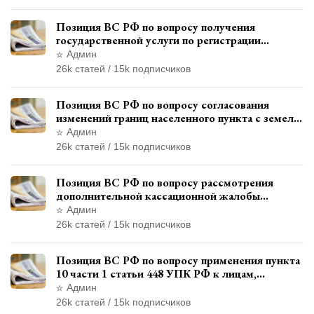
Позиция ВС РФ по вопросу получения
государственной услуги по регистрации
транспортного средства через представителя
Админ
26k статей / 15k подписчиков
Позиция ВС РФ по вопросу согласования
изменений границ населенного пункта с земель
лесного фонда
Админ
26k статей / 15k подписчиков
Позиция ВС РФ по вопросу рассмотрения
дополнительной кассационной жалобы
адвоката в кассационной инстанции
Админ
26k статей / 15k подписчиков
Позиция ВС РФ по вопросу применения пункта
10 части 1 статьи 448 УПК РФ к лицам,
уволенным из следственных органов
Админ
26k статей / 15k подписчиков