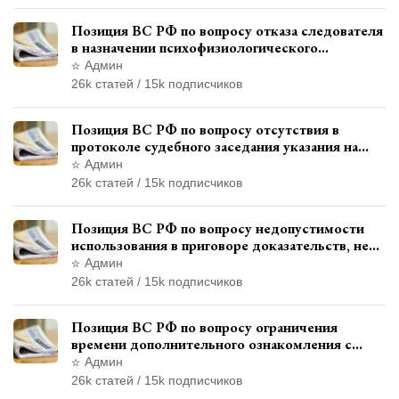
Позиция ВС РФ по вопросу отказа следователя
в назначении психофизиологического
исследования показаний обвиняемой с
Админ
использованием полиграфа
26k статей / 15k подписчиков
Позиция ВС РФ по вопросу отсутствия в
протоколе судебного заседания указания на
возможность выступления в прениях сторон
Админ
при наличии аудиозаписи
26k статей / 15k подписчиков
Позиция ВС РФ по вопросу недопустимости
использования в приговоре доказательств, не
исследованных в судебном заседании
Админ
26k статей / 15k подписчиков
Позиция ВС РФ по вопросу ограничения
времени дополнительного ознакомления с
материалами уголовного дела
Админ
26k статей / 15k подписчиков