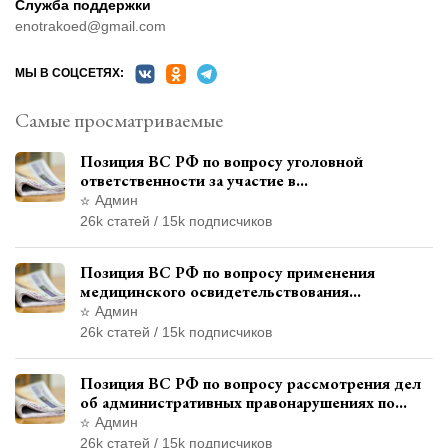
Служба поддержки
enotrakoed@gmail.com
МЫ В СОЦСЕТЯХ:
Самые просматриваемые
Позиция ВС РФ по вопросу уголовной
ответственности за участие в
террористической организации до
Админ
официального признания
26k статей / 15k подписчиков
Позиция ВС РФ по вопросу применения
медицинского освидетельствования
военнослужащих при увольнении с военной
Админ
службы
26k статей / 15k подписчиков
Позиция ВС РФ по вопросу рассмотрения дел
об административных правонарушениях по
месту жительства и сроков давности
Админ
привлечения к ответственности
26k статей / 15k подписчиков