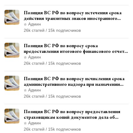
Позиция ВС РФ по вопросу истечения срока
действия транзитных знаков иностранного
государства и отсутствия состава
Админ
административного правонарушения
26k статей / 15k подписчиков
Позиция ВС РФ по вопросу срока
предоставления итогового финансового отчета
кандидатом в соответствии с
Админ
законодательством о выборах
26k статей / 15k подписчиков
Позиция ВС РФ по вопросу исчисления срока
административного надзора при назначении
дополнительного наказания, отличного от
Админ
ограничения свободы
26k статей / 15k подписчиков
Позиция ВС РФ по вопросу предоставления
страховщикам копий документов дела об
административном правонарушении для
Админ
автотехнической экспертизы
26k статей / 15k подписчиков