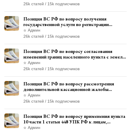
автотехнической экспертизы
26k статей / 15k подписчиков
Позиция ВС РФ по вопросу получения
государственной услуги по регистрации
транспортного средства через представителя
Админ
26k статей / 15k подписчиков
Позиция ВС РФ по вопросу согласования
изменений границ населенного пункта с земель
лесного фонда
Админ
26k статей / 15k подписчиков
Позиция ВС РФ по вопросу рассмотрения
дополнительной кассационной жалобы
адвоката в кассационной инстанции
Админ
26k статей / 15k подписчиков
Позиция ВС РФ по вопросу применения пункта
10 части 1 статьи 448 УПК РФ к лицам,
уволенным из следственных органов
Админ