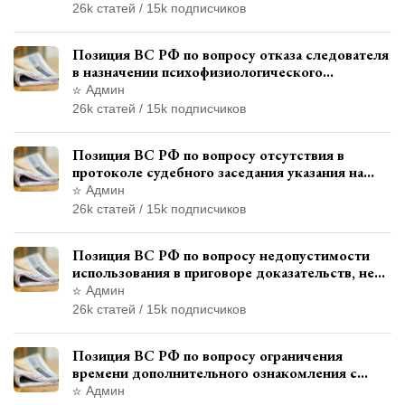
26k статей / 15k подписчиков
Позиция ВС РФ по вопросу отказа следователя
в назначении психофизиологического
исследования показаний обвиняемой с
Админ
использованием полиграфа
26k статей / 15k подписчиков
Позиция ВС РФ по вопросу отсутствия в
протоколе судебного заседания указания на
возможность выступления в прениях сторон
Админ
при наличии аудиозаписи
26k статей / 15k подписчиков
Позиция ВС РФ по вопросу недопустимости
использования в приговоре доказательств, не
исследованных в судебном заседании
Админ
26k статей / 15k подписчиков
Позиция ВС РФ по вопросу ограничения
времени дополнительного ознакомления с
материалами уголовного дела
Админ