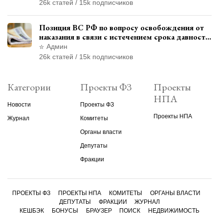
26k статей / 15k подписчиков
Позиция ВС РФ по вопросу освобождения от
наказания в связи с истечением срока давности
уголовного преследования
Админ
26k статей / 15k подписчиков
Категории
Проекты ФЗ
Проекты
НПА
Новости
Проекты ФЗ
Проекты НПА
Журнал
Комитеты
Органы власти
Депутаты
Фракции
ПРОЕКТЫ ФЗ
ПРОЕКТЫ НПА
КОМИТЕТЫ
ОРГАНЫ ВЛАСТИ
ДЕПУТАТЫ
ФРАКЦИИ
ЖУРНАЛ
КЕШБЭК
БОНУСЫ
БРАУЗЕР
ПОИСК
НЕДВИЖИМОСТЬ