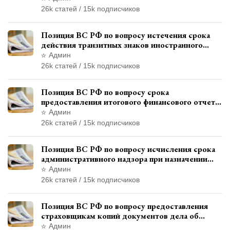
правонарушения
26k статей / 15k подписчиков
Позиция ВС РФ по вопросу истечения срока
действия транзитных знаков иностранного
государства и отсутствия состава
Админ
административного правонарушения
26k статей / 15k подписчиков
Позиция ВС РФ по вопросу срока
предоставления итогового финансового отчета
кандидатом в соответствии с
Админ
законодательством о выборах
26k статей / 15k подписчиков
Позиция ВС РФ по вопросу исчисления срока
административного надзора при назначении
дополнительного наказания, отличного от
Админ
ограничения свободы
26k статей / 15k подписчиков
Позиция ВС РФ по вопросу предоставления
страховщикам копий документов дела об
административном правонарушении для
Админ