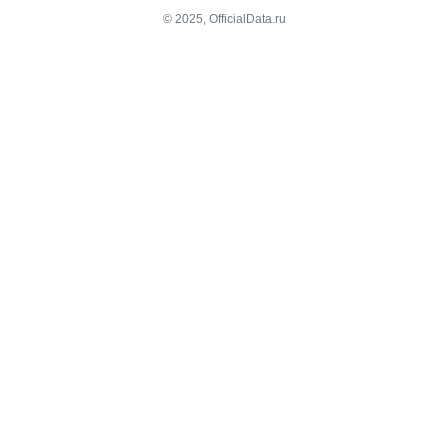
© 2025, OfficialData.ru