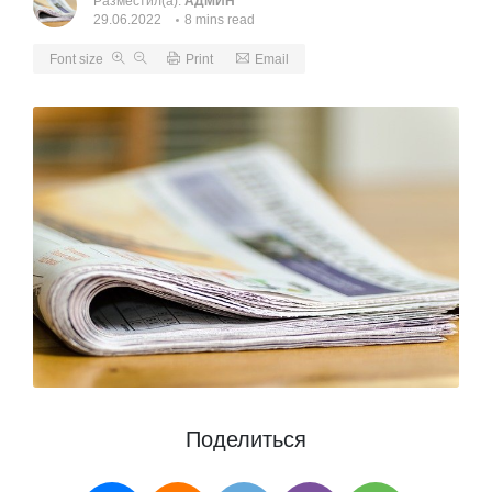
Разместил(а):
АДМИН
29.06.2022
8 mins read
Font size
Print
Email
Поделиться