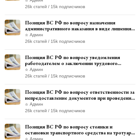
привлечения к ответственности
26k статей / 15k подписчиков
Позиция ВС РФ по вопросу назначения
административного наказания в виде лишения
права управления транспортными средствами
Админ
26k статей / 15k подписчиков
Позиция ВС РФ по вопросу уведомления
работодателем о заключении трудового
договора с бывшим государственным
Админ
служащим
26k статей / 15k подписчиков
Позиция ВС РФ по вопросу ответственности за
непредоставление документов при проведении
контроля и надзора
Админ
26k статей / 15k подписчиков
Позиция ВС РФ по вопросу стоянки и
остановки транспортного средства на тротуаре
и квалификации административного
Админ