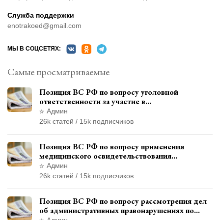
Служба поддержки
enotrakoed@gmail.com
МЫ В СОЦСЕТЯХ:
Самые просматриваемые
Позиция ВС РФ по вопросу уголовной
ответственности за участие в
террористической организации до
Админ
официального признания
26k статей / 15k подписчиков
Позиция ВС РФ по вопросу применения
медицинского освидетельствования
военнослужащих при увольнении с военной
Админ
службы
26k статей / 15k подписчиков
Позиция ВС РФ по вопросу рассмотрения дел
об административных правонарушениях по
месту жительства и сроков давности
Админ