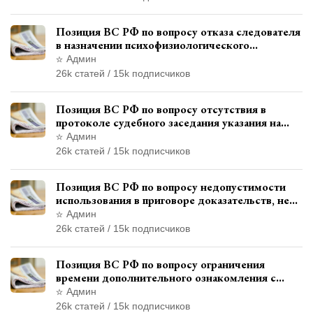
Позиция ВС РФ по вопросу отказа следователя
в назначении психофизиологического
исследования показаний обвиняемой с
Админ
использованием полиграфа
26k статей / 15k подписчиков
Позиция ВС РФ по вопросу отсутствия в
протоколе судебного заседания указания на
возможность выступления в прениях сторон
Админ
при наличии аудиозаписи
26k статей / 15k подписчиков
Позиция ВС РФ по вопросу недопустимости
использования в приговоре доказательств, не
исследованных в судебном заседании
Админ
26k статей / 15k подписчиков
Позиция ВС РФ по вопросу ограничения
времени дополнительного ознакомления с
материалами уголовного дела
Админ
26k статей / 15k подписчиков