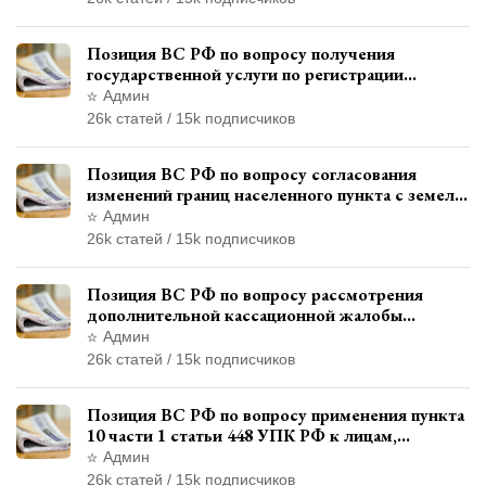
Позиция ВС РФ по вопросу получения
государственной услуги по регистрации
транспортного средства через представителя
Админ
26k статей / 15k подписчиков
Позиция ВС РФ по вопросу согласования
изменений границ населенного пункта с земель
лесного фонда
Админ
26k статей / 15k подписчиков
Позиция ВС РФ по вопросу рассмотрения
дополнительной кассационной жалобы
адвоката в кассационной инстанции
Админ
26k статей / 15k подписчиков
Позиция ВС РФ по вопросу применения пункта
10 части 1 статьи 448 УПК РФ к лицам,
уволенным из следственных органов
Админ
26k статей / 15k подписчиков