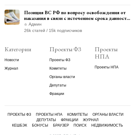
Позиция ВС РФ по вопросу освобождения от
наказания в связи с истечением срока давности
уголовного преследования
Админ
26k статей / 15k подписчиков
Категории
Проекты ФЗ
Проекты
НПА
Новости
Проекты ФЗ
Проекты НПА
Журнал
Комитеты
Органы власти
Депутаты
Фракции
ПРОЕКТЫ ФЗ
ПРОЕКТЫ НПА
КОМИТЕТЫ
ОРГАНЫ ВЛАСТИ
ДЕПУТАТЫ
ФРАКЦИИ
ЖУРНАЛ
КЕШБЭК
БОНУСЫ
БРАУЗЕР
ПОИСК
НЕДВИЖИМОСТЬ