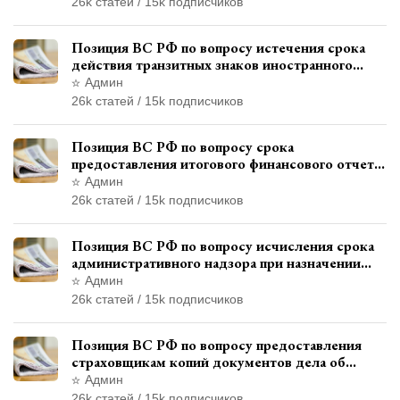
26k статей / 15k подписчиков
Позиция ВС РФ по вопросу истечения срока
действия транзитных знаков иностранного
государства и отсутствия состава
Админ
административного правонарушения
26k статей / 15k подписчиков
Позиция ВС РФ по вопросу срока
предоставления итогового финансового отчета
кандидатом в соответствии с
Админ
законодательством о выборах
26k статей / 15k подписчиков
Позиция ВС РФ по вопросу исчисления срока
административного надзора при назначении
дополнительного наказания, отличного от
Админ
ограничения свободы
26k статей / 15k подписчиков
Позиция ВС РФ по вопросу предоставления
страховщикам копий документов дела об
административном правонарушении для
Админ
автотехнической экспертизы
26k статей / 15k подписчиков