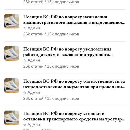
привлечения к ответственности
26k статей / 15k подписчиков
Позиция ВС РФ по вопросу назначения
административного наказания в виде лишения
права управления транспортными средствами
Админ
26k статей / 15k подписчиков
Позиция ВС РФ по вопросу уведомления
работодателем о заключении трудового
договора с бывшим государственным
Админ
служащим
26k статей / 15k подписчиков
Позиция ВС РФ по вопросу ответственности за
непредоставление документов при проведении
контроля и надзора
Админ
26k статей / 15k подписчиков
Позиция ВС РФ по вопросу стоянки и
остановки транспортного средства на тротуаре
и квалификации административного
Админ
правонарушения