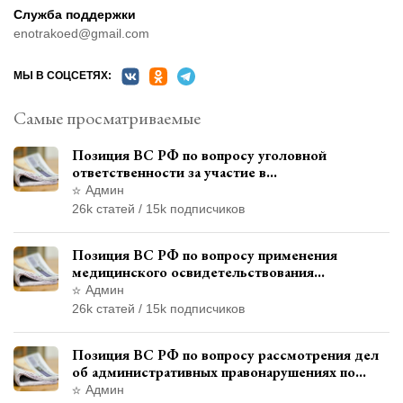
Служба поддержки
enotrakoed@gmail.com
МЫ В СОЦСЕТЯХ:
Самые просматриваемые
Позиция ВС РФ по вопросу уголовной
ответственности за участие в
террористической организации до
Админ
официального признания
26k статей / 15k подписчиков
Позиция ВС РФ по вопросу применения
медицинского освидетельствования
военнослужащих при увольнении с военной
Админ
службы
26k статей / 15k подписчиков
Позиция ВС РФ по вопросу рассмотрения дел
об административных правонарушениях по
месту жительства и сроков давности
Админ