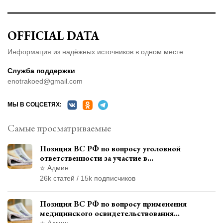
OFFICIAL DATA
Информация из надёжных источников в одном месте
Служба поддержки
enotrakoed@gmail.com
МЫ В СОЦСЕТЯХ:
Самые просматриваемые
Позиция ВС РФ по вопросу уголовной
ответственности за участие в
террористической организации до
Админ
официального признания
26k статей / 15k подписчиков
Позиция ВС РФ по вопросу применения
медицинского освидетельствования
военнослужащих при увольнении с военной
Админ