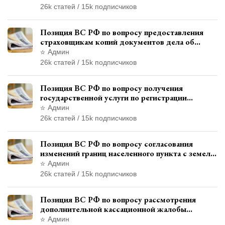
ограничения свободы
26k статей / 15k подписчиков
Позиция ВС РФ по вопросу предоставления
страховщикам копий документов дела об
административном правонарушении для
Админ
автотехнической экспертизы
26k статей / 15k подписчиков
Позиция ВС РФ по вопросу получения
государственной услуги по регистрации
транспортного средства через представителя
Админ
26k статей / 15k подписчиков
Позиция ВС РФ по вопросу согласования
изменений границ населенного пункта с земель
лесного фонда
Админ
26k статей / 15k подписчиков
Позиция ВС РФ по вопросу рассмотрения
дополнительной кассационной жалобы
адвоката в кассационной инстанции
Админ