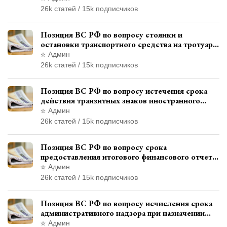
26k статей / 15k подписчиков
Позиция ВС РФ по вопросу стоянки и
остановки транспортного средства на тротуаре
и квалификации административного
Админ
правонарушения
26k статей / 15k подписчиков
Позиция ВС РФ по вопросу истечения срока
действия транзитных знаков иностранного
государства и отсутствия состава
Админ
административного правонарушения
26k статей / 15k подписчиков
Позиция ВС РФ по вопросу срока
предоставления итогового финансового отчета
кандидатом в соответствии с
Админ
законодательством о выборах
26k статей / 15k подписчиков
Позиция ВС РФ по вопросу исчисления срока
административного надзора при назначении
дополнительного наказания, отличного от
Админ