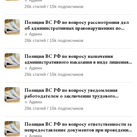
службы
26k статей / 15k подписчиков
Позиция ВС РФ по вопросу рассмотрения дел
об административных правонарушениях по
месту жительства и сроков давности
Админ
привлечения к ответственности
26k статей / 15k подписчиков
Позиция ВС РФ по вопросу назначения
административного наказания в виде лишения
права управления транспортными средствами
Админ
26k статей / 15k подписчиков
Позиция ВС РФ по вопросу уведомления
работодателем о заключении трудового
договора с бывшим государственным
Админ
служащим
26k статей / 15k подписчиков
Позиция ВС РФ по вопросу ответственности за
непредоставление документов при проведении
контроля и надзора
Админ