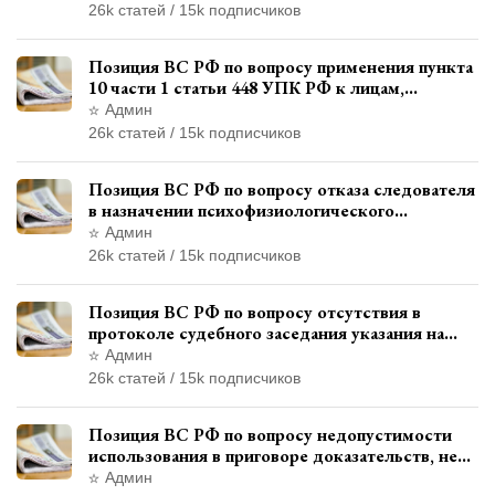
26k статей / 15k подписчиков
Позиция ВС РФ по вопросу применения пункта
10 части 1 статьи 448 УПК РФ к лицам,
уволенным из следственных органов
Админ
26k статей / 15k подписчиков
Позиция ВС РФ по вопросу отказа следователя
в назначении психофизиологического
исследования показаний обвиняемой с
Админ
использованием полиграфа
26k статей / 15k подписчиков
Позиция ВС РФ по вопросу отсутствия в
протоколе судебного заседания указания на
возможность выступления в прениях сторон
Админ
при наличии аудиозаписи
26k статей / 15k подписчиков
Позиция ВС РФ по вопросу недопустимости
использования в приговоре доказательств, не
исследованных в судебном заседании
Админ