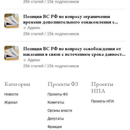
26k статей / 15k подписчиков
Позиция ВС РФ по вопросу ограничения
времени дополнительного ознакомления с
материалами уголовного дела
Админ
26k статей / 15k подписчиков
Позиция ВС РФ по вопросу освобождения от
наказания в связи с истечением срока давности
уголовного преследования
Админ
26k статей / 15k подписчиков
Категории
Проекты ФЗ
Проекты
НПА
Новости
Проекты ФЗ
Проекты НПА
Журнал
Комитеты
Органы власти
Депутаты
Фракции