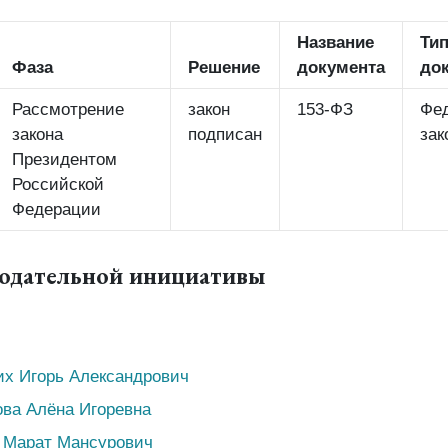
Название
Ти
Фаза
Решение
документа
до
Рассмотрение
закон
153-ФЗ
Фе
закона
подписан
зак
Президентом
Российской
Федерации
нодательной инициативы
их Игорь Александрович
ва Алёна Игоревна
 Марат Мансурович