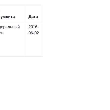
п
кумента
Дата
деральный
2016-
он
06-02