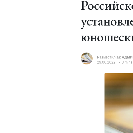
Российск
установл
юношеск
Разместил(а):
АДМИ
29.06.2022
8 mins