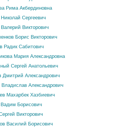
ва Рима Акбердиновна
 Николай Сергеевич
 Валерий Викторович
енков Борис Викторович
в Радик Сабитович
икова Мария Александровна
бный Сергей Анатольевич
в Дмитрий Александрович
к Владислав Александрович
ев Махарбек Хазбиевич
 Вадим Борисович
Сергей Викторович
ков Василий Борисович