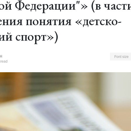
ой Федерации"» (в част
ения понятия «детско-
ий спорт»)
Н
Font size
 read