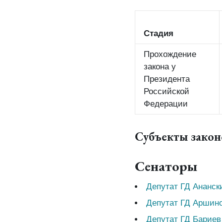
Стадия
Прохождение
закона у
Президента
Российской
Федерации
Субъекты зако
Сенаторы
Депутат ГД Ананск
Депутат ГД Аршино
Депутат ГД Бариев