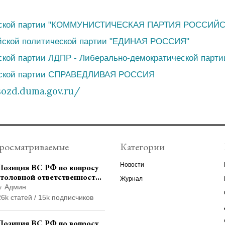
еской партии "КОММУНИСТИЧЕСКАЯ ПАРТИЯ РОССИЙ
йской политической партии "ЕДИНАЯ РОССИЯ"
кой партии ЛДПР - Либерально-демократической парти
еской партии СПРАВЕДЛИВАЯ РОССИЯ
sozd.duma.gov.ru/
росматриваемые
Категории
Новости
Позиция ВС РФ по вопросу
уголовной ответственности
Журнал
за участие в
Админ
террористической
26k статей / 15k подписчиков
организации до
официального признания
Позиция ВС РФ по вопросу