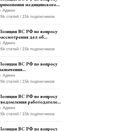
применения медицинского
освидетельствования
Админ
военнослужащих при
26k статей / 15k подписчиков
увольнении с военной
службы
Позиция ВС РФ по вопросу
рассмотрения дел об
административных
Админ
правонарушениях по месту
26k статей / 15k подписчиков
жительства и сроков
давности привлечения к
Позиция ВС РФ по вопросу
ответственности
назначения
административного
Админ
наказания в виде лишения
26k статей / 15k подписчиков
права управления
транспортными средствами
Позиция ВС РФ по вопросу
уведомления работодателем
о заключении трудового
Админ
договора с бывшим
26k статей / 15k подписчиков
государственным служащим
Позиция ВС РФ по вопросу