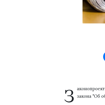
З
аконопроект
закона "Об 