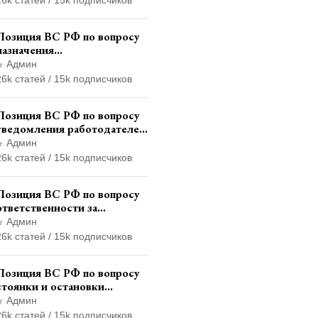
жительства и сроков
давности привлечения к
Позиция ВС РФ по вопросу
ответственности
назначения
административного
Админ
наказания в виде лишения
26k статей / 15k подписчиков
права управления
транспортными средствами
Позиция ВС РФ по вопросу
уведомления работодателем
о заключении трудового
Админ
договора с бывшим
26k статей / 15k подписчиков
государственным служащим
Позиция ВС РФ по вопросу
ответственности за
непредоставление
Админ
документов при проведении
26k статей / 15k подписчиков
контроля и надзора
Позиция ВС РФ по вопросу
стоянки и остановки
транспортного средства на
Админ
тротуаре и квалификации
26k статей / 15k подписчиков