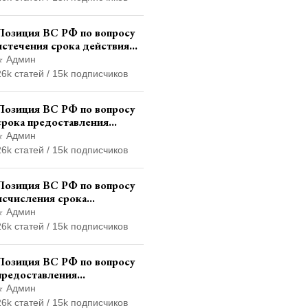
административного
правонарушения
Позиция ВС РФ по вопросу
истечения срока действия
транзитных знаков
Админ
иностранного государства и
26k статей / 15k подписчиков
отсутствия состава
административного
Позиция ВС РФ по вопросу
правонарушения
срока предоставления
итогового финансового
Админ
отчета кандидатом в
26k статей / 15k подписчиков
соответствии с
законодательством о
Позиция ВС РФ по вопросу
выборах
исчисления срока
административного надзора
Админ
при назначении
26k статей / 15k подписчиков
дополнительного наказания,
отличного от ограничения
Позиция ВС РФ по вопросу
свободы
предоставления
страховщикам копий
Админ
документов дела об
26k статей / 15k подписчиков