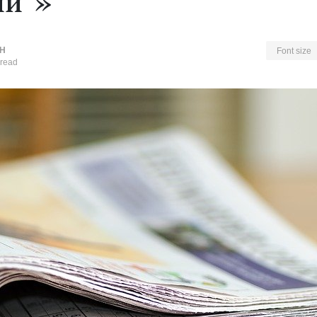
ии"»
Н
Font size
 read