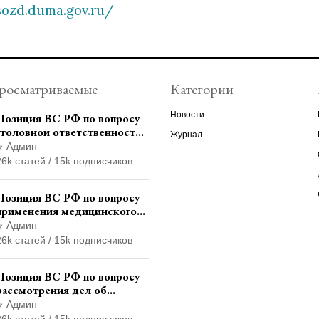
sozd.duma.gov.ru/
росматриваемые
Категории
Новости
Позиция ВС РФ по вопросу
уголовной ответственности
Журнал
за участие в
Админ
террористической
26k статей / 15k подписчиков
организации до
официального признания
Позиция ВС РФ по вопросу
применения медицинского
освидетельствования
Админ
военнослужащих при
26k статей / 15k подписчиков
увольнении с военной
службы
Позиция ВС РФ по вопросу
рассмотрения дел об
административных
Админ
правонарушениях по месту
26k статей / 15k подписчиков