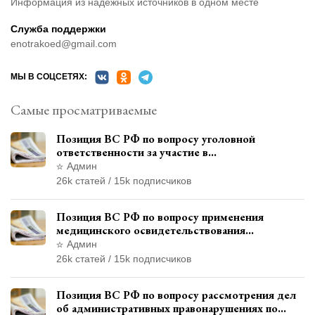
Информация из надёжных источников в одном месте
Служба поддержки
enotrakoed@gmail.com
МЫ В СОЦСЕТЯХ:
Самые просматриваемые
Позиция ВС РФ по вопросу уголовной
ответственности за участие в
террористической организации до
Админ
официального признания
26k статей / 15k подписчиков
Позиция ВС РФ по вопросу применения
медицинского освидетельствования
военнослужащих при увольнении с военной
Админ
службы
26k статей / 15k подписчиков
Позиция ВС РФ по вопросу рассмотрения дел
об административных правонарушениях по