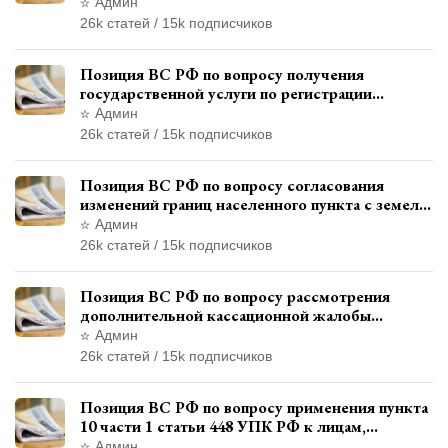
административном правонарушении для
Админ
автотехнической экспертизы
26k статей / 15k подписчиков
Позиция ВС РФ по вопросу получения
государственной услуги по регистрации
транспортного средства через представителя
Админ
26k статей / 15k подписчиков
Позиция ВС РФ по вопросу согласования
изменений границ населенного пункта с земель
лесного фонда
Админ
26k статей / 15k подписчиков
Позиция ВС РФ по вопросу рассмотрения
дополнительной кассационной жалобы
адвоката в кассационной инстанции
Админ
26k статей / 15k подписчиков
Позиция ВС РФ по вопросу применения пункта
10 части 1 статьи 448 УПК РФ к лицам,
уволенным из следственных органов
Админ