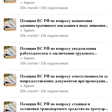
месту жительства и сроков давности
Админ
привлечения к ответственности
26k статей / 15k подписчиков
Позиция ВС РФ по вопросу назначения
административного наказания в виде лишения
права управления транспортными средствами
Админ
26k статей / 15k подписчиков
Позиция ВС РФ по вопросу уведомления
работодателем о заключении трудового
договора с бывшим государственным
Админ
служащим
26k статей / 15k подписчиков
Позиция ВС РФ по вопросу ответственности за
непредоставление документов при проведении
контроля и надзора
Админ
26k статей / 15k подписчиков
Позиция ВС РФ по вопросу стоянки и
остановки транспортного средства на тротуаре