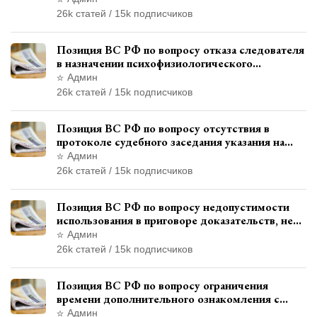
26k статей / 15k подписчиков
Позиция ВС РФ по вопросу отказа следователя
в назначении психофизиологического
исследования показаний обвиняемой с
Админ
использованием полиграфа
26k статей / 15k подписчиков
Позиция ВС РФ по вопросу отсутствия в
протоколе судебного заседания указания на
возможность выступления в прениях сторон
Админ
при наличии аудиозаписи
26k статей / 15k подписчиков
Позиция ВС РФ по вопросу недопустимости
использования в приговоре доказательств, не
исследованных в судебном заседании
Админ
26k статей / 15k подписчиков
Позиция ВС РФ по вопросу ограничения
времени дополнительного ознакомления с
материалами уголовного дела
Админ