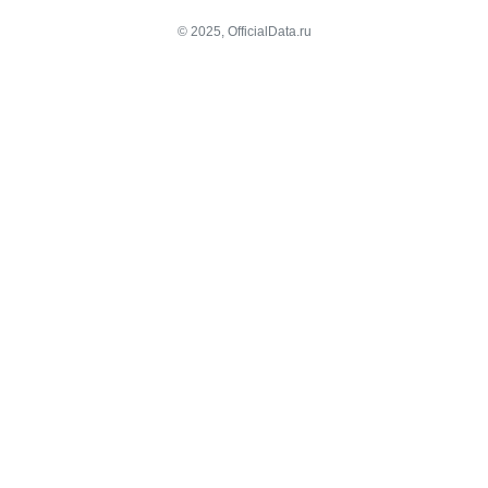
© 2025, OfficialData.ru