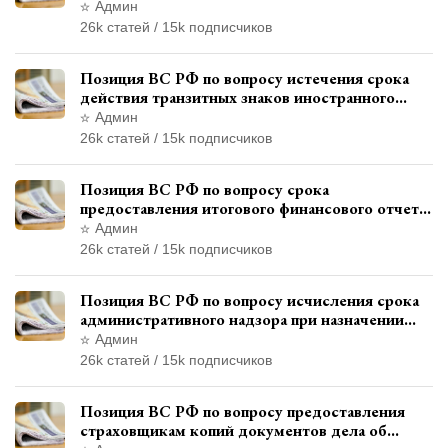
и квалификации административного
Админ
правонарушения
26k статей / 15k подписчиков
Позиция ВС РФ по вопросу истечения срока
действия транзитных знаков иностранного
государства и отсутствия состава
Админ
административного правонарушения
26k статей / 15k подписчиков
Позиция ВС РФ по вопросу срока
предоставления итогового финансового отчета
кандидатом в соответствии с
Админ
законодательством о выборах
26k статей / 15k подписчиков
Позиция ВС РФ по вопросу исчисления срока
административного надзора при назначении
дополнительного наказания, отличного от
Админ
ограничения свободы
26k статей / 15k подписчиков
Позиция ВС РФ по вопросу предоставления
страховщикам копий документов дела об