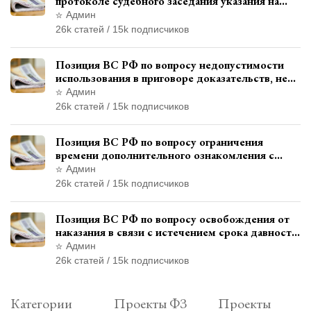
протоколе судебного заседания указания на
возможность выступления в прениях сторон
Админ
при наличии аудиозаписи
26k статей / 15k подписчиков
Позиция ВС РФ по вопросу недопустимости
использования в приговоре доказательств, не
исследованных в судебном заседании
Админ
26k статей / 15k подписчиков
Позиция ВС РФ по вопросу ограничения
времени дополнительного ознакомления с
материалами уголовного дела
Админ
26k статей / 15k подписчиков
Позиция ВС РФ по вопросу освобождения от
наказания в связи с истечением срока давности
уголовного преследования
Админ
26k статей / 15k подписчиков
Категории
Проекты ФЗ
Проекты