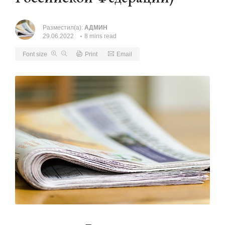
Разместил(а):
АДМИН
29.06.2022
8 mins read
Font size
Print
Email