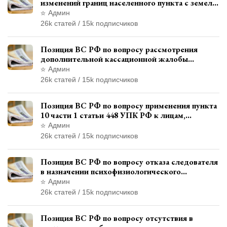
изменений границ населенного пункта с земель
лесного фонда
Админ
26k статей / 15k подписчиков
Позиция ВС РФ по вопросу рассмотрения
дополнительной кассационной жалобы
адвоката в кассационной инстанции
Админ
26k статей / 15k подписчиков
Позиция ВС РФ по вопросу применения пункта
10 части 1 статьи 448 УПК РФ к лицам,
уволенным из следственных органов
Админ
26k статей / 15k подписчиков
Позиция ВС РФ по вопросу отказа следователя
в назначении психофизиологического
исследования показаний обвиняемой с
Админ
использованием полиграфа
26k статей / 15k подписчиков
Позиция ВС РФ по вопросу отсутствия в