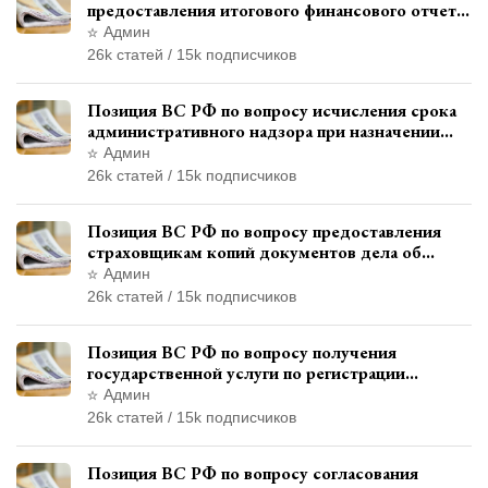
предоставления итогового финансового отчета
кандидатом в соответствии с
Админ
законодательством о выборах
26k статей / 15k подписчиков
Позиция ВС РФ по вопросу исчисления срока
административного надзора при назначении
дополнительного наказания, отличного от
Админ
ограничения свободы
26k статей / 15k подписчиков
Позиция ВС РФ по вопросу предоставления
страховщикам копий документов дела об
административном правонарушении для
Админ
автотехнической экспертизы
26k статей / 15k подписчиков
Позиция ВС РФ по вопросу получения
государственной услуги по регистрации
транспортного средства через представителя
Админ
26k статей / 15k подписчиков
Позиция ВС РФ по вопросу согласования