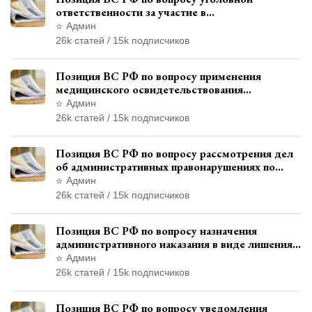
ответственности за участие в
террористической организации до
Админ
официального признания
26k статей / 15k подписчиков
Позиция ВС РФ по вопросу применения
медицинского освидетельствования
военнослужащих при увольнении с военной
Админ
службы
26k статей / 15k подписчиков
Позиция ВС РФ по вопросу рассмотрения дел
об административных правонарушениях по
месту жительства и сроков давности
Админ
привлечения к ответственности
26k статей / 15k подписчиков
Позиция ВС РФ по вопросу назначения
административного наказания в виде лишения
права управления транспортными средствами
Админ
26k статей / 15k подписчиков
Позиция ВС РФ по вопросу уведомления