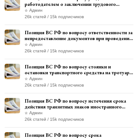
работодателем о заключении трудового
договора с бывшим государственным
Админ
служащим
26k статей / 15k подписчиков
Позиция ВС РФ по вопросу ответственности за
непредоставление документов при проведении
контроля и надзора
Админ
26k статей / 15k подписчиков
Позиция ВС РФ по вопросу стоянки и
остановки транспортного средства на тротуаре
и квалификации административного
Админ
правонарушения
26k статей / 15k подписчиков
Позиция ВС РФ по вопросу истечения срока
действия транзитных знаков иностранного
государства и отсутствия состава
Админ
административного правонарушения
26k статей / 15k подписчиков
Позиция ВС РФ по вопросу срока