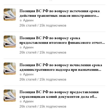
Позиция ВС РФ по вопросу истечения срока
действия транзитных знаков иностранного
государства и отсутствия состава
Админ
административного правонарушения
26k статей / 15k подписчиков
Позиция ВС РФ по вопросу срока
предоставления итогового финансового отчета
кандидатом в соответствии с
Админ
законодательством о выборах
26k статей / 15k подписчиков
Позиция ВС РФ по вопросу исчисления срока
административного надзора при назначении
дополнительного наказания, отличного от
Админ
ограничения свободы
26k статей / 15k подписчиков
Позиция ВС РФ по вопросу предоставления
страховщикам копий документов дела об
административном правонарушении для
Админ
автотехнической экспертизы
26k статей / 15k подписчиков