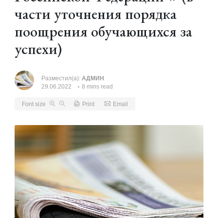
части уточнения порядка
поощрения обучающихся за
успехи)
Разместил(а):
АДМИН
29.06.2022
8 mins read
Font size
Print
Email