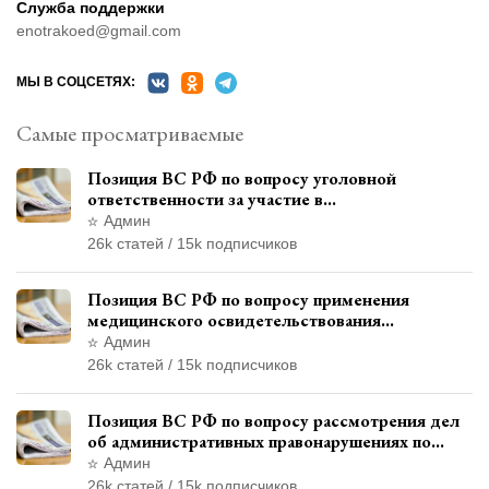
Служба поддержки
enotrakoed@gmail.com
МЫ В СОЦСЕТЯХ:
Самые просматриваемые
Позиция ВС РФ по вопросу уголовной
ответственности за участие в
террористической организации до
Админ
официального признания
26k статей / 15k подписчиков
Позиция ВС РФ по вопросу применения
медицинского освидетельствования
военнослужащих при увольнении с военной
Админ
службы
26k статей / 15k подписчиков
Позиция ВС РФ по вопросу рассмотрения дел
об административных правонарушениях по
месту жительства и сроков давности
Админ
привлечения к ответственности
26k статей / 15k подписчиков