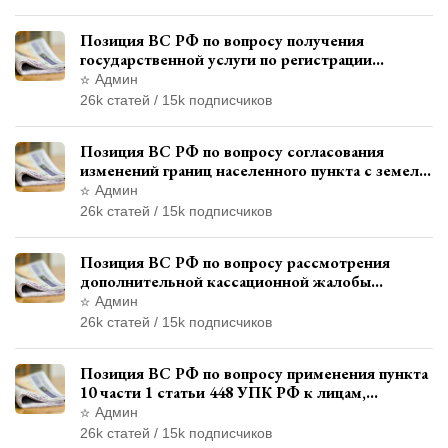
Позиция ВС РФ по вопросу получения
государственной услуги по регистрации
транспортного средства через представителя
Админ
26k статей / 15k подписчиков
Позиция ВС РФ по вопросу согласования
изменений границ населенного пункта с земель
лесного фонда
Админ
26k статей / 15k подписчиков
Позиция ВС РФ по вопросу рассмотрения
дополнительной кассационной жалобы
адвоката в кассационной инстанции
Админ
26k статей / 15k подписчиков
Позиция ВС РФ по вопросу применения пункта
10 части 1 статьи 448 УПК РФ к лицам,
уволенным из следственных органов
Админ
26k статей / 15k подписчиков