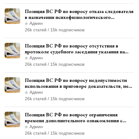
Позиция ВС РФ по вопросу отказа следователя
в назначении психофизиологического
исследования показаний обвиняемой с
Админ
использованием полиграфа
26k статей / 15k подписчиков
Позиция ВС РФ по вопросу отсутствия в
протоколе судебного заседания указания на
возможность выступления в прениях сторон
Админ
при наличии аудиозаписи
26k статей / 15k подписчиков
Позиция ВС РФ по вопросу недопустимости
использования в приговоре доказательств, не
исследованных в судебном заседании
Админ
26k статей / 15k подписчиков
Позиция ВС РФ по вопросу ограничения
времени дополнительного ознакомления с
материалами уголовного дела
Админ
26k статей / 15k подписчиков