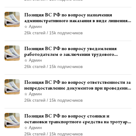
Позиция ВС РФ по вопросу назначения
административного наказания в виде лишения
права управления транспортными средствами
Админ
26k статей / 15k подписчиков
Позиция ВС РФ по вопросу уведомления
работодателем о заключении трудового
договора с бывшим государственным
Админ
служащим
26k статей / 15k подписчиков
Позиция ВС РФ по вопросу ответственности за
непредоставление документов при проведении
контроля и надзора
Админ
26k статей / 15k подписчиков
Позиция ВС РФ по вопросу стоянки и
остановки транспортного средства на тротуаре
и квалификации административного
Админ
правонарушения
26k статей / 15k подписчиков