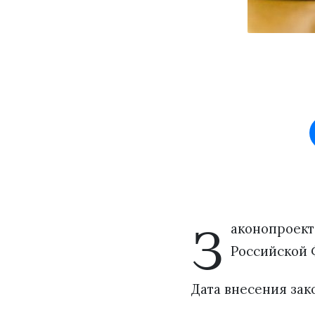
З
аконопроект
Российской
Дата внесения зако