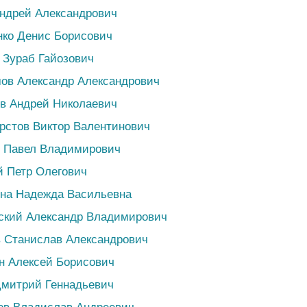
ндрей Александрович
нко Денис Борисович
 Зураб Гайозович
ов Александр Александрович
в Андрей Николаевич
рстов Виктор Валентинович
в Павел Владимирович
й Петр Олегович
ина Надежда Васильевна
вский Александр Владимирович
 Станислав Александрович
н Алексей Борисович
Дмитрий Геннадьевич