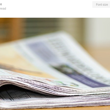
Н
Font size
 read