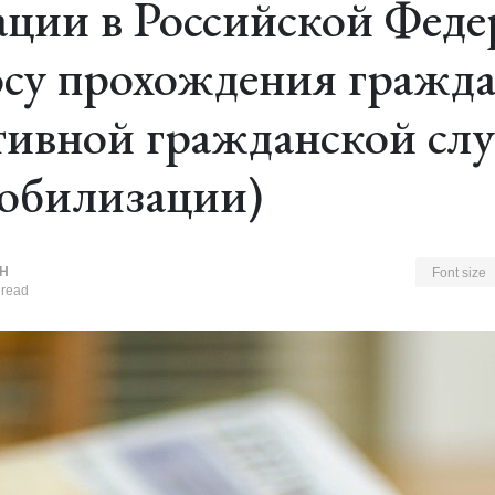
ции в Российской Феде
осу прохождения гражд
тивной гражданской сл
обилизации)
Н
Font size
 read