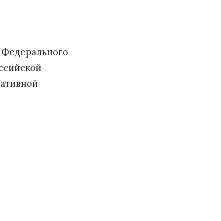
7 Федерального
оссийской
нативной