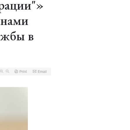
рации"»
анами
ужбы в
Print
Email