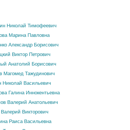
кин Николай Тимофеевич
ова Марина Павловна
нко Александр Борисович
цкий Виктор Петрович
ный Анатолий Борисович
в Магомед Тажудинович
н Николай Васильевич
ова Галина Иннокентьевна
мов Валерий Анатольевич
 Валерий Викторович
ина Раиса Васильевна