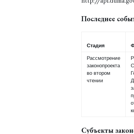
http://api.duma.go
Последнее собы
Стадия
Ф
Рассмотрение
Р
законопроекта
С
во втором
Г
чтении
з
п
о
к
Субъекты зако