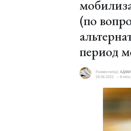
мобилиза
(по вопр
альтерна
период м
Разместил(а):
АДМИ
28.06.2022
8 mins