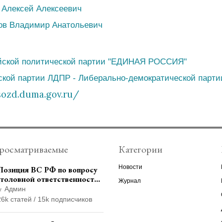
 Алексей Алексеевич
ов Владимир Анатольевич
йской политической партии "ЕДИНАЯ РОССИЯ"
кой партии ЛДПР - Либерально-демократической парти
sozd.duma.gov.ru/
росматриваемые
Категории
Новости
Позиция ВС РФ по вопросу
уголовной ответственности
Журнал
за участие в
Админ
террористической
26k статей / 15k подписчиков
организации до
официального признания