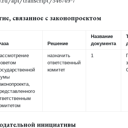
v.ru/api/transcript/546749-7
тие, связанное с законопроектом
Название
аза
Решение
документа
ассмотрение
назначить
1
оветом
ответственный
осударственной
комитет
Думы
аконопроекта,
редставленного
тветственным
омитетом
нодательной инициативы