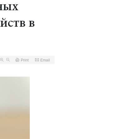
ных
йств в
Print
Email