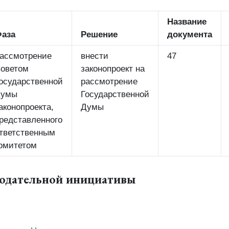
Название
аза
Решение
документа
ассмотрение
внести
47
оветом
законопроект на
осударственной
рассмотрение
Думы
Государственной
аконопроекта,
Думы
редставленного
тветственным
омитетом
нодательной инициативы