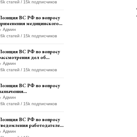
террористической
26k статей / 15k подписчиков
организации до
официального признания
Позиция ВС РФ по вопросу
применения медицинского
освидетельствования
Админ
военнослужащих при
26k статей / 15k подписчиков
увольнении с военной
службы
Позиция ВС РФ по вопросу
рассмотрения дел об
административных
Админ
правонарушениях по месту
26k статей / 15k подписчиков
жительства и сроков
давности привлечения к
Позиция ВС РФ по вопросу
ответственности
назначения
административного
Админ
наказания в виде лишения
26k статей / 15k подписчиков
права управления
транспортными средствами
Позиция ВС РФ по вопросу
уведомления работодателем
о заключении трудового
Админ
договора с бывшим