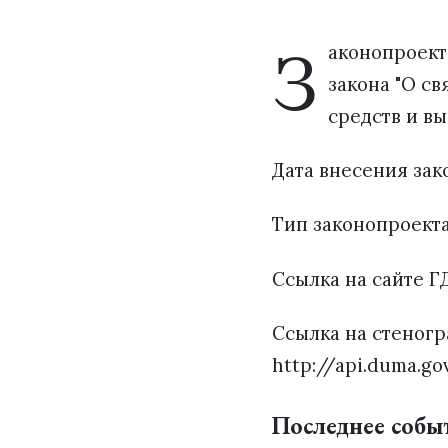
З
аконопроект
закона "О св
средств и в
Дата внесения зако
Тип законопроект
Ссылка на сайте ГД
Ссылка на стеногр
http://api.duma.go
Последнее собы