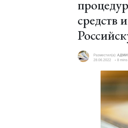
процедур
средств 
Российск
Разместил(а):
АДМИ
28.06.2022
8 mins