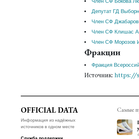
Член СФ Бокова Л
Депутат ГД Выбор
Член СФ Джабаров
Член СФ Клишас А
Член СФ Морозов 
Фракции
Фракция Всеросси
Источник:
https://
OFFICIAL DATA
Самые п
Информация из надёжных
источников в одном месте
Служба поддержки