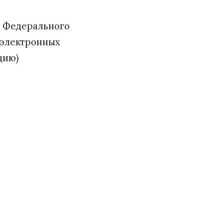
1 Федерального
иоэлектронных
цию)