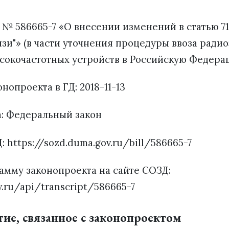
 № 586665-7 «О внесении изменений в статью 7
язи"» (в части уточнения процедуры ввоза рад
ысокочастотных устройств в Российскую Федера
нопроекта в ГД: 2018-11-13
а: Федеральный закон
: https://sozd.duma.gov.ru/bill/586665-7
амму законопроекта на сайте СОЗД:
v.ru/api/transcript/586665-7
тие, связанное с законопроектом