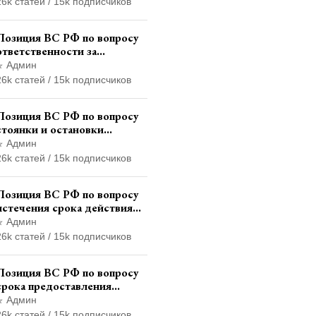
26k статей / 15k подписчиков
государственным служащим
Позиция ВС РФ по вопросу
ответственности за
непредоставление
Админ
документов при проведении
26k статей / 15k подписчиков
контроля и надзора
Позиция ВС РФ по вопросу
стоянки и остановки
транспортного средства на
Админ
тротуаре и квалификации
26k статей / 15k подписчиков
административного
правонарушения
Позиция ВС РФ по вопросу
истечения срока действия
транзитных знаков
Админ
иностранного государства и
26k статей / 15k подписчиков
отсутствия состава
административного
Позиция ВС РФ по вопросу
правонарушения
срока предоставления
итогового финансового
Админ
отчета кандидатом в
26k статей / 15k подписчиков