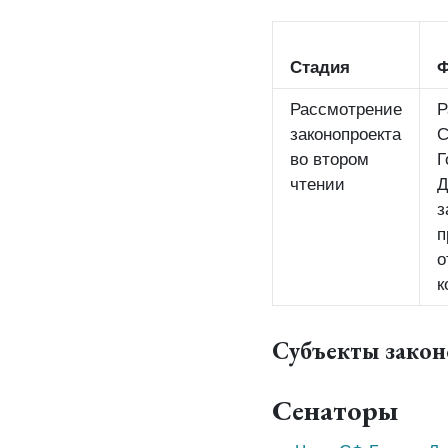
Стадия
Ф
Рассмотрение
Р
законопроекта
С
во втором
Г
чтении
з
п
о
к
Субъекты зако
Сенаторы