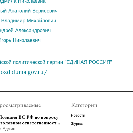
юдмила Николаевна
ный Анатолий Борисович
 Владимир Михайлович
ндрей Александрович
Игорь Николаевич
йской политической партии "ЕДИНАЯ РОССИЯ"
sozd.duma.gov.ru/
росматриваемые
Категории
Новости
Позиция ВС РФ по вопросу
уголовной ответственности
Журнал
за участие в
Админ