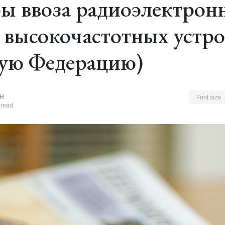
ы ввоза радиоэлектрон
и высокочастотных устро
ую Федерацию)
Н
Font size
 read