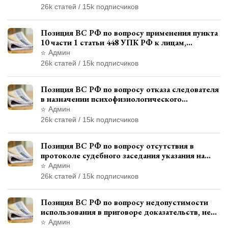
26k статей / 15k подписчиков
Позиция ВС РФ по вопросу применения пункта
10 части 1 статьи 448 УПК РФ к лицам,
уволенным из следственных органов
Админ
26k статей / 15k подписчиков
Позиция ВС РФ по вопросу отказа следователя
в назначении психофизиологического
исследования показаний обвиняемой с
Админ
использованием полиграфа
26k статей / 15k подписчиков
Позиция ВС РФ по вопросу отсутствия в
протоколе судебного заседания указания на
возможность выступления в прениях сторон
Админ
при наличии аудиозаписи
26k статей / 15k подписчиков
Позиция ВС РФ по вопросу недопустимости
использования в приговоре доказательств, не
исследованных в судебном заседании
Админ