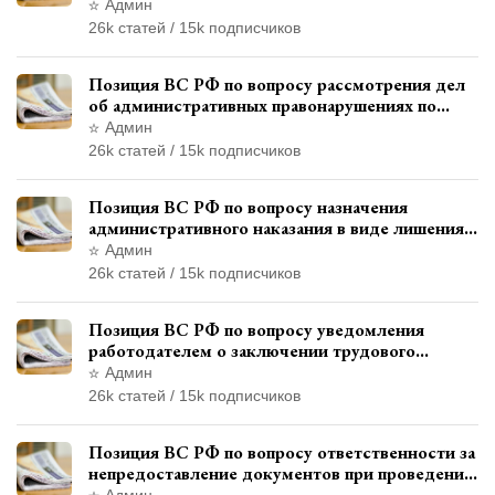
военнослужащих при увольнении с военной
Админ
службы
26k статей / 15k подписчиков
Позиция ВС РФ по вопросу рассмотрения дел
об административных правонарушениях по
месту жительства и сроков давности
Админ
привлечения к ответственности
26k статей / 15k подписчиков
Позиция ВС РФ по вопросу назначения
административного наказания в виде лишения
права управления транспортными средствами
Админ
26k статей / 15k подписчиков
Позиция ВС РФ по вопросу уведомления
работодателем о заключении трудового
договора с бывшим государственным
Админ
служащим
26k статей / 15k подписчиков
Позиция ВС РФ по вопросу ответственности за
непредоставление документов при проведении
контроля и надзора
Админ