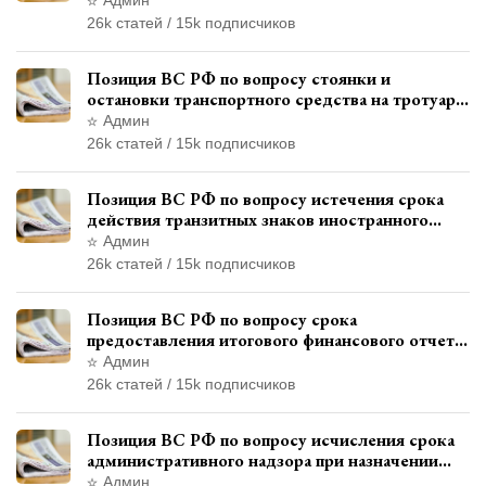
26k статей / 15k подписчиков
Позиция ВС РФ по вопросу стоянки и
остановки транспортного средства на тротуаре
и квалификации административного
Админ
правонарушения
26k статей / 15k подписчиков
Позиция ВС РФ по вопросу истечения срока
действия транзитных знаков иностранного
государства и отсутствия состава
Админ
административного правонарушения
26k статей / 15k подписчиков
Позиция ВС РФ по вопросу срока
предоставления итогового финансового отчета
кандидатом в соответствии с
Админ
законодательством о выборах
26k статей / 15k подписчиков
Позиция ВС РФ по вопросу исчисления срока
административного надзора при назначении
дополнительного наказания, отличного от
Админ