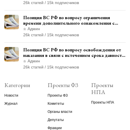
26k статей / 15k подписчиков
Позиция ВС РФ по вопросу ограничения
времени дополнительного ознакомления с
материалами уголовного дела
Админ
26k статей / 15k подписчиков
Позиция ВС РФ по вопросу освобождения от
наказания в связи с истечением срока давности
уголовного преследования
Админ
26k статей / 15k подписчиков
Категории
Проекты ФЗ
Проекты
НПА
Новости
Проекты ФЗ
Проекты НПА
Журнал
Комитеты
Органы власти
Депутаты
Фракции