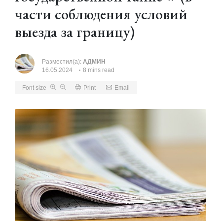
части соблюдения условий
выезда за границу)
Разместил(а):
АДМИН
16.05.2024
8 mins read
Font size
Print
Email