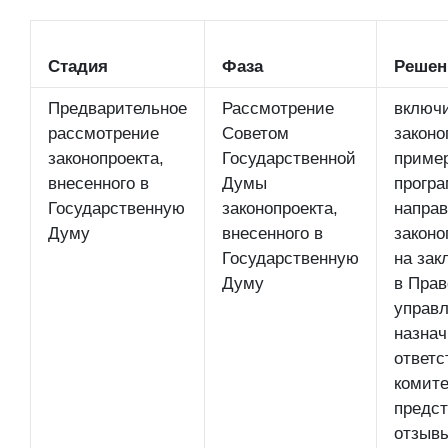
Стадия
Фаза
Решен
Предварительное
Рассмотрение
включ
рассмотрение
Советом
законо
законопроекта,
Государственной
приме
внесенного в
Думы
програ
Государственную
законопроекта,
направ
Думу
внесенного в
законо
Государственную
на зак
Думу
в Прав
управл
назнач
ответс
комите
предст
отзывы