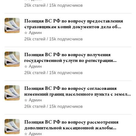
ограничения свободы
26k статей / 15k подписчиков
Позиция ВС РФ по вопросу предоставления
страховщикам копий документов дела об
административном правонарушении для
Админ
автотехнической экспертизы
26k статей / 15k подписчиков
Позиция ВС РФ по вопросу получения
государственной услуги по регистрации
транспортного средства через представителя
Админ
26k статей / 15k подписчиков
Позиция ВС РФ по вопросу согласования
изменений границ населенного пункта с земель
лесного фонда
Админ
26k статей / 15k подписчиков
Позиция ВС РФ по вопросу рассмотрения
дополнительной кассационной жалобы
адвоката в кассационной инстанции
Админ