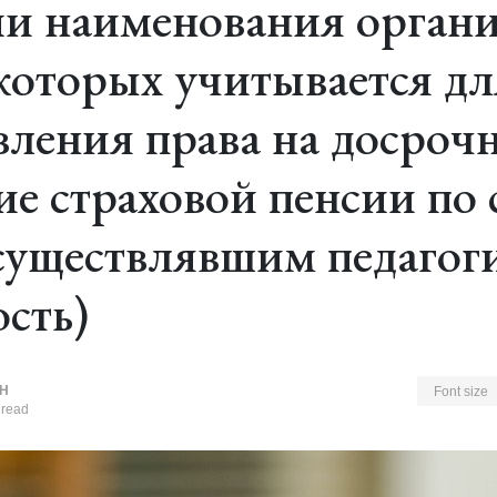
и наименования органи
 которых учитывается дл
вления права на досроч
ие страховой пенсии по 
существлявшим педагог
ость)
Н
Font size
 read