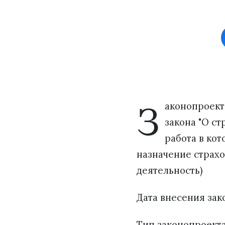
З
аконопроект
закона "О с
работа в ко
назначение страх
деятельность)
Дата внесения зако
Тип законопроект