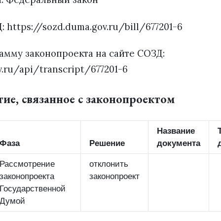
: https://sozd.duma.gov.ru/bill/677201-6
амму законопроекта на сайте СОЗД:
v.ru/api/transcript/677201-6
тие, связанное с законопроектом
Название
Фаза
Решение
документа
Рассмотрение
отклонить
законопроекта
законопроект
Государственной
Думой