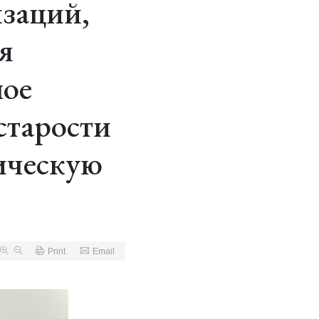
заций,
я
ное
старости
ическую
Print
Email