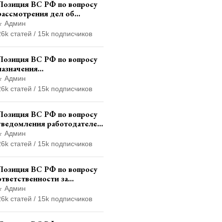
Позиция ВС РФ по вопросу
рассмотрения дел об
административных
Админ
правонарушениях по месту
26k статей / 15k подписчиков
жительства и сроков
давности привлечения к
Позиция ВС РФ по вопросу
ответственности
назначения
административного
Админ
наказания в виде лишения
26k статей / 15k подписчиков
права управления
транспортными средствами
Позиция ВС РФ по вопросу
уведомления работодателем
о заключении трудового
Админ
договора с бывшим
26k статей / 15k подписчиков
государственным служащим
Позиция ВС РФ по вопросу
ответственности за
непредоставление
Админ
документов при проведении
26k статей / 15k подписчиков
контроля и надзора