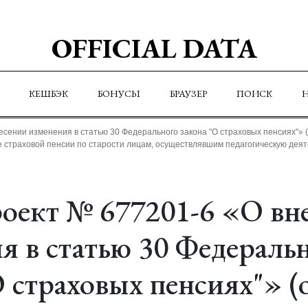
OFFICIAL DATA
КЕШБЭК
БОНУСЫ
БРАУЗЕР
ПОИСК
есении изменения в статью 30 Федерального закона "О страховых пенсиях"» 
 страховой пенсии по старости лицам, осуществлявшим педагогическую деят
оект № 677201-6 «О вн
я в статью 30 Федераль
О страховых пенсиях"» (