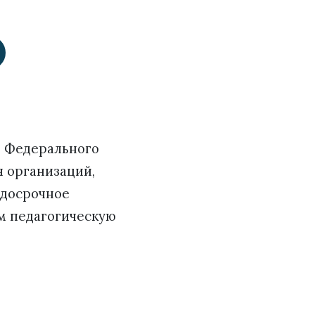
0 Федерального
я организаций,
 досрочное
м педагогическую