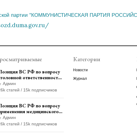
еской партии "КОММУНИСТИЧЕСКАЯ ПАРТИЯ РОССИЙ
sozd.duma.gov.ru/
росматриваемые
Категории
Новости
Позиция ВС РФ по вопросу
уголовной ответственности
Журнал
за участие в
Админ
террористической
26k статей / 15k подписчиков
организации до
официального признания
Позиция ВС РФ по вопросу
применения медицинского
освидетельствования
Админ
военнослужащих при
26k статей / 15k подписчиков
увольнении с военной
службы