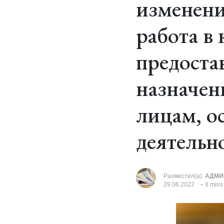
изменени
работа в
предоста
назначен
лицам, о
деятельн
Разместил(а):
АДМИ
29.06.2022
8 mins