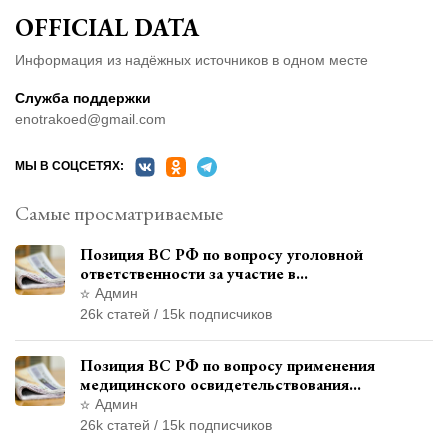
OFFICIAL DATA
Информация из надёжных источников в одном месте
Служба поддержки
enotrakoed@gmail.com
МЫ В СОЦСЕТЯХ:
Самые просматриваемые
Позиция ВС РФ по вопросу уголовной
ответственности за участие в
террористической организации до
Админ
официального признания
26k статей / 15k подписчиков
Позиция ВС РФ по вопросу применения
медицинского освидетельствования
военнослужащих при увольнении с военной
Админ
службы
26k статей / 15k подписчиков