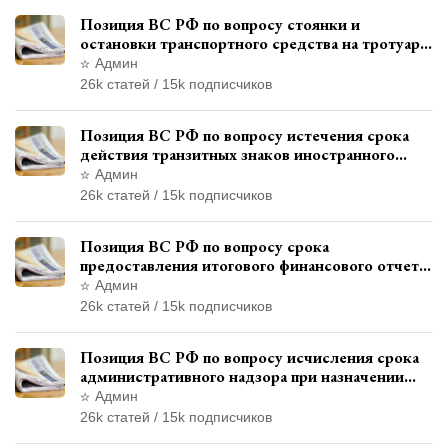
Позиция ВС РФ по вопросу стоянки и
остановки транспортного средства на тротуаре
и квалификации административного
Админ
правонарушения
26k статей / 15k подписчиков
Позиция ВС РФ по вопросу истечения срока
действия транзитных знаков иностранного
государства и отсутствия состава
Админ
административного правонарушения
26k статей / 15k подписчиков
Позиция ВС РФ по вопросу срока
предоставления итогового финансового отчета
кандидатом в соответствии с
Админ
законодательством о выборах
26k статей / 15k подписчиков
Позиция ВС РФ по вопросу исчисления срока
административного надзора при назначении
дополнительного наказания, отличного от
Админ
ограничения свободы
26k статей / 15k подписчиков