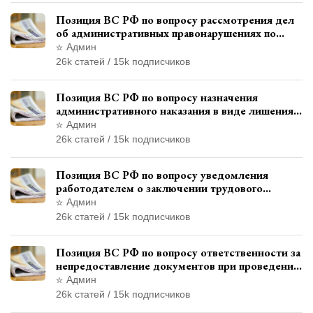
Позиция ВС РФ по вопросу рассмотрения дел
об административных правонарушениях по
месту жительства и сроков давности
Админ
привлечения к ответственности
26k статей / 15k подписчиков
Позиция ВС РФ по вопросу назначения
административного наказания в виде лишения
права управления транспортными средствами
Админ
26k статей / 15k подписчиков
Позиция ВС РФ по вопросу уведомления
работодателем о заключении трудового
договора с бывшим государственным
Админ
служащим
26k статей / 15k подписчиков
Позиция ВС РФ по вопросу ответственности за
непредоставление документов при проведении
контроля и надзора
Админ
26k статей / 15k подписчиков