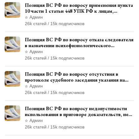
Позиция ВС РФ по вопросу применения пункта
10 части 1 статьи 448 УПК РФ к лицам,
уволенным из следственных органов
Админ
26k статей / 15k подписчиков
Позиция ВС РФ по вопросу отказа следователя
в назначении психофизиологического
исследования показаний обвиняемой с
Админ
использованием полиграфа
26k статей / 15k подписчиков
Позиция ВС РФ по вопросу отсутствия в
протоколе судебного заседания указания на
возможность выступления в прениях сторон
Админ
при наличии аудиозаписи
26k статей / 15k подписчиков
Позиция ВС РФ по вопросу недопустимости
использования в приговоре доказательств, не
исследованных в судебном заседании
Админ
26k статей / 15k подписчиков