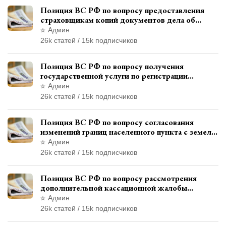
Позиция ВС РФ по вопросу предоставления
страховщикам копий документов дела об
административном правонарушении для
Админ
автотехнической экспертизы
26k статей / 15k подписчиков
Позиция ВС РФ по вопросу получения
государственной услуги по регистрации
транспортного средства через представителя
Админ
26k статей / 15k подписчиков
Позиция ВС РФ по вопросу согласования
изменений границ населенного пункта с земель
лесного фонда
Админ
26k статей / 15k подписчиков
Позиция ВС РФ по вопросу рассмотрения
дополнительной кассационной жалобы
адвоката в кассационной инстанции
Админ
26k статей / 15k подписчиков