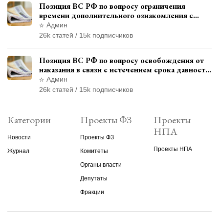
Позиция ВС РФ по вопросу ограничения
времени дополнительного ознакомления с
материалами уголовного дела
Админ
26k статей / 15k подписчиков
Позиция ВС РФ по вопросу освобождения от
наказания в связи с истечением срока давности
уголовного преследования
Админ
26k статей / 15k подписчиков
Категории
Проекты ФЗ
Проекты
НПА
Новости
Проекты ФЗ
Проекты НПА
Журнал
Комитеты
Органы власти
Депутаты
Фракции