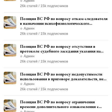
уволенным из следственных органов
Админ
26k статей / 15k подписчиков
Позиция ВС РФ по вопросу отказа следователя
в назначении психофизиологического
исследования показаний обвиняемой с
Админ
использованием полиграфа
26k статей / 15k подписчиков
Позиция ВС РФ по вопросу отсутствия в
протоколе судебного заседания указания на
возможность выступления в прениях сторон
Админ
при наличии аудиозаписи
26k статей / 15k подписчиков
Позиция ВС РФ по вопросу недопустимости
использования в приговоре доказательств, не
исследованных в судебном заседании
Админ
26k статей / 15k подписчиков
Позиция ВС РФ по вопросу ограничения
времени дополнительного ознакомления с
материалами уголовного дела
Админ