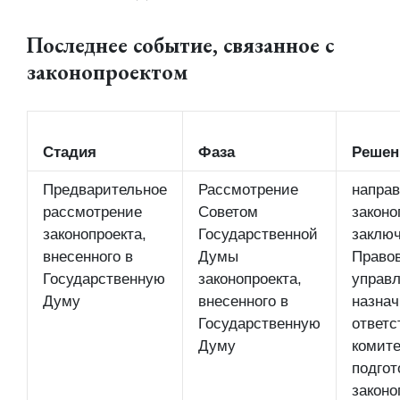
Последнее событие, связанное с
законопроектом
Стадия
Фаза
Решен
Предварительное
Рассмотрение
направ
рассмотрение
Советом
законо
законопроекта,
Государственной
заключ
внесенного в
Думы
Право
Государственную
законопроекта,
управл
Думу
внесенного в
назнач
Государственную
ответс
Думу
комите
подгот
законо