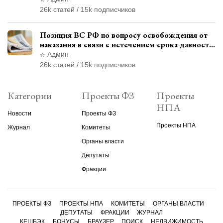
26k статей / 15k подписчиков
Позиция ВС РФ по вопросу освобождения от
наказания в связи с истечением срока давности
уголовного преследования
Админ
26k статей / 15k подписчиков
Категории
Проекты ФЗ
Проекты
НПА
Новости
Проекты ФЗ
Проекты НПА
Журнал
Комитеты
Органы власти
Депутаты
Фракции
ПРОЕКТЫ ФЗ
ПРОЕКТЫ НПА
КОМИТЕТЫ
ОРГАНЫ ВЛАСТИ
ДЕПУТАТЫ
ФРАКЦИИ
ЖУРНАЛ
КЕШБЭК
БОНУСЫ
БРАУЗЕР
ПОИСК
НЕДВИЖИМОСТЬ