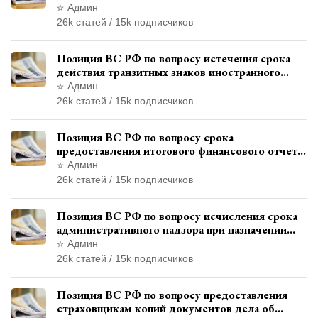
и квалификации административного
Админ
правонарушения
26k статей / 15k подписчиков
Позиция ВС РФ по вопросу истечения срока
действия транзитных знаков иностранного
государства и отсутствия состава
Админ
административного правонарушения
26k статей / 15k подписчиков
Позиция ВС РФ по вопросу срока
предоставления итогового финансового отчета
кандидатом в соответствии с
Админ
законодательством о выборах
26k статей / 15k подписчиков
Позиция ВС РФ по вопросу исчисления срока
административного надзора при назначении
дополнительного наказания, отличного от
Админ
ограничения свободы
26k статей / 15k подписчиков
Позиция ВС РФ по вопросу предоставления
страховщикам копий документов дела об