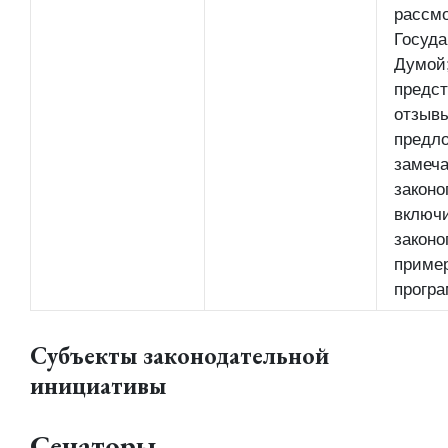
рассм
Госуда
Думой
предст
отзывы
предл
замеча
законо
включ
законо
приме
прогр
Субъекты законодательной
инициативы
Сенаторы