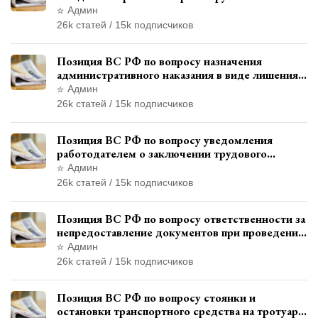
месту жительства и сроков давности
Админ
привлечения к ответственности
26k статей / 15k подписчиков
Позиция ВС РФ по вопросу назначения
административного наказания в виде лишения
права управления транспортными средствами
Админ
26k статей / 15k подписчиков
Позиция ВС РФ по вопросу уведомления
работодателем о заключении трудового
договора с бывшим государственным
Админ
служащим
26k статей / 15k подписчиков
Позиция ВС РФ по вопросу ответственности за
непредоставление документов при проведении
контроля и надзора
Админ
26k статей / 15k подписчиков
Позиция ВС РФ по вопросу стоянки и
остановки транспортного средства на тротуаре