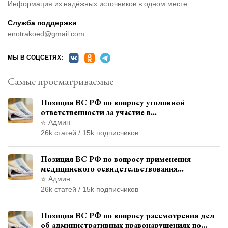
Информация из надёжных источников в одном месте
Служба поддержки
enotrakoed@gmail.com
МЫ В СОЦСЕТЯХ:
Самые просматриваемые
Позиция ВС РФ по вопросу уголовной
ответственности за участие в
террористической организации до
Админ
официального признания
26k статей / 15k подписчиков
Позиция ВС РФ по вопросу применения
медицинского освидетельствования
военнослужащих при увольнении с военной
Админ
службы
26k статей / 15k подписчиков
Позиция ВС РФ по вопросу рассмотрения дел
об административных правонарушениях по