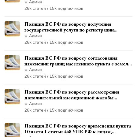
административном правонарушении для
Админ
автотехнической экспертизы
26k статей / 15k подписчиков
Позиция ВС РФ по вопросу получения
государственной услуги по регистрации
транспортного средства через представителя
Админ
26k статей / 15k подписчиков
Позиция ВС РФ по вопросу согласования
изменений границ населенного пункта с земель
лесного фонда
Админ
26k статей / 15k подписчиков
Позиция ВС РФ по вопросу рассмотрения
дополнительной кассационной жалобы
адвоката в кассационной инстанции
Админ
26k статей / 15k подписчиков
Позиция ВС РФ по вопросу применения пункта
10 части 1 статьи 448 УПК РФ к лицам,