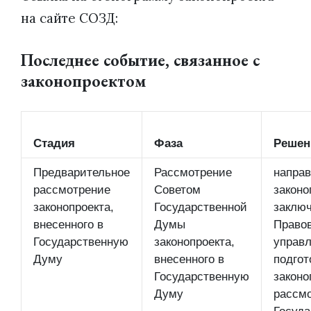
на сайте СОЗД:
Последнее событие, связанное с
законопроектом
Стадия
Фаза
Решен
Предварительное
Рассмотрение
направ
рассмотрение
Советом
законо
законопроекта,
Государственной
заключ
внесенного в
Думы
Право
Государственную
законопроекта,
управл
Думу
внесенного в
подгот
Государственную
законо
Думу
рассм