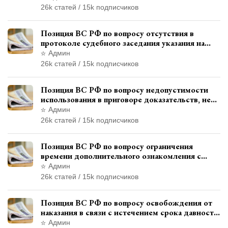
использованием полиграфа
26k статей / 15k подписчиков
Позиция ВС РФ по вопросу отсутствия в
протоколе судебного заседания указания на
возможность выступления в прениях сторон
Админ
при наличии аудиозаписи
26k статей / 15k подписчиков
Позиция ВС РФ по вопросу недопустимости
использования в приговоре доказательств, не
исследованных в судебном заседании
Админ
26k статей / 15k подписчиков
Позиция ВС РФ по вопросу ограничения
времени дополнительного ознакомления с
материалами уголовного дела
Админ
26k статей / 15k подписчиков
Позиция ВС РФ по вопросу освобождения от
наказания в связи с истечением срока давности
уголовного преследования
Админ