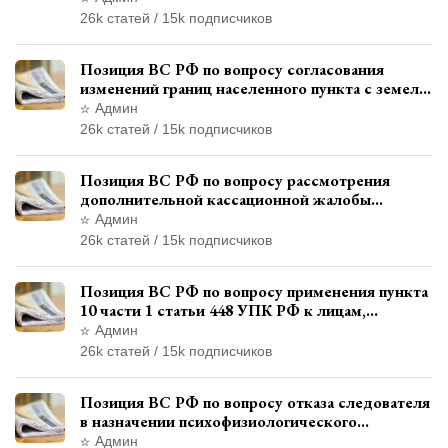
26k статей / 15k подписчиков
Позиция ВС РФ по вопросу согласования
изменений границ населенного пункта с земель
лесного фонда
Админ
26k статей / 15k подписчиков
Позиция ВС РФ по вопросу рассмотрения
дополнительной кассационной жалобы
адвоката в кассационной инстанции
Админ
26k статей / 15k подписчиков
Позиция ВС РФ по вопросу применения пункта
10 части 1 статьи 448 УПК РФ к лицам,
уволенным из следственных органов
Админ
26k статей / 15k подписчиков
Позиция ВС РФ по вопросу отказа следователя
в назначении психофизиологического
исследования показаний обвиняемой с
Админ