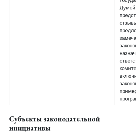
Госуда
Думой
предст
отзывы
предл
замеча
законо
назнач
ответс
комите
включ
законо
приме
прогр
Субъекты законодательной
инициативы