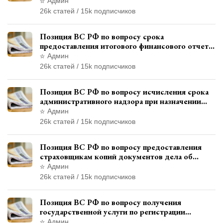
государства и отсутствия состава
Админ
административного правонарушения
26k статей / 15k подписчиков
Позиция ВС РФ по вопросу срока
предоставления итогового финансового отчета
кандидатом в соответствии с
Админ
законодательством о выборах
26k статей / 15k подписчиков
Позиция ВС РФ по вопросу исчисления срока
административного надзора при назначении
дополнительного наказания, отличного от
Админ
ограничения свободы
26k статей / 15k подписчиков
Позиция ВС РФ по вопросу предоставления
страховщикам копий документов дела об
административном правонарушении для
Админ
автотехнической экспертизы
26k статей / 15k подписчиков
Позиция ВС РФ по вопросу получения
государственной услуги по регистрации
транспортного средства через представителя
Админ