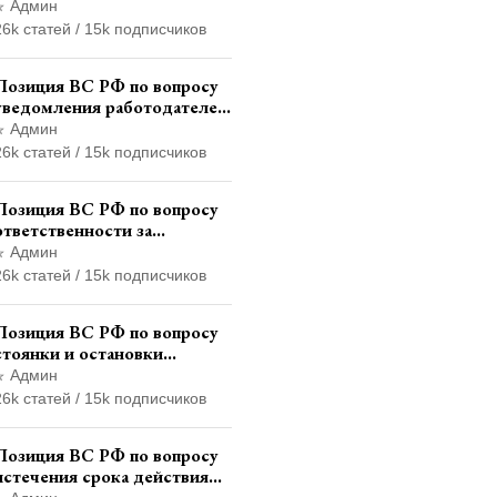
административного
Админ
наказания в виде лишения
26k статей / 15k подписчиков
права управления
транспортными средствами
Позиция ВС РФ по вопросу
уведомления работодателем
о заключении трудового
Админ
договора с бывшим
26k статей / 15k подписчиков
государственным служащим
Позиция ВС РФ по вопросу
ответственности за
непредоставление
Админ
документов при проведении
26k статей / 15k подписчиков
контроля и надзора
Позиция ВС РФ по вопросу
стоянки и остановки
транспортного средства на
Админ
тротуаре и квалификации
26k статей / 15k подписчиков
административного
правонарушения
Позиция ВС РФ по вопросу
истечения срока действия