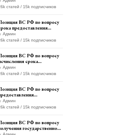
транзитных знаков
Админ
иностранного государства и
26k статей / 15k подписчиков
отсутствия состава
административного
Позиция ВС РФ по вопросу
правонарушения
срока предоставления
итогового финансового
Админ
отчета кандидатом в
26k статей / 15k подписчиков
соответствии с
законодательством о
Позиция ВС РФ по вопросу
выборах
исчисления срока
административного надзора
Админ
при назначении
26k статей / 15k подписчиков
дополнительного наказания,
отличного от ограничения
Позиция ВС РФ по вопросу
свободы
предоставления
страховщикам копий
Админ
документов дела об
26k статей / 15k подписчиков
административном
правонарушении для
Позиция ВС РФ по вопросу
автотехнической экспертизы
получения государственной
услуги по регистрации
Админ