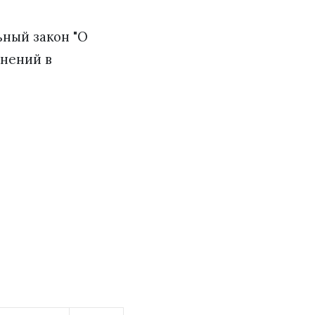
ьный закон "О
енений в