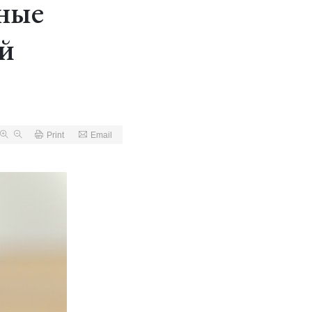
ьные
ой
Print
Email