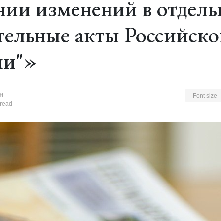
ении изменений в отдел
тельные акты Российск
ии"»
Н
Font size
 read