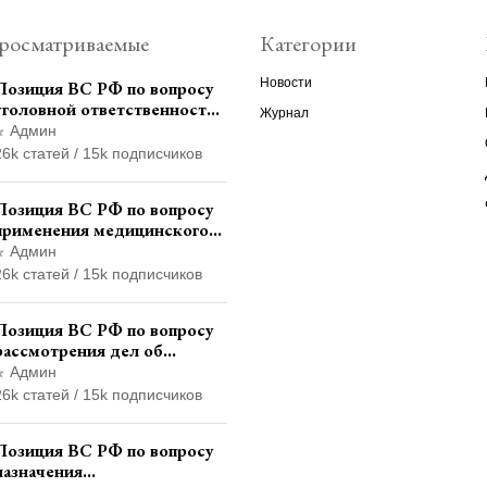
росматриваемые
Категории
Новости
Позиция ВС РФ по вопросу
уголовной ответственности
Журнал
за участие в
Админ
террористической
26k статей / 15k подписчиков
организации до
официального признания
Позиция ВС РФ по вопросу
применения медицинского
освидетельствования
Админ
военнослужащих при
26k статей / 15k подписчиков
увольнении с военной
службы
Позиция ВС РФ по вопросу
рассмотрения дел об
административных
Админ
правонарушениях по месту
26k статей / 15k подписчиков
жительства и сроков
давности привлечения к
Позиция ВС РФ по вопросу
ответственности
назначения