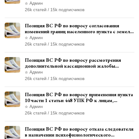
транспортного средства через представителя
Админ
26k статей / 15k подписчиков
Позиция ВС РФ по вопросу согласования
изменений границ населенного пункта с земель
лесного фонда
Админ
26k статей / 15k подписчиков
Позиция ВС РФ по вопросу рассмотрения
дополнительной кассационной жалобы
адвоката в кассационной инстанции
Админ
26k статей / 15k подписчиков
Позиция ВС РФ по вопросу применения пункта
10 части 1 статьи 448 УПК РФ к лицам,
уволенным из следственных органов
Админ
26k статей / 15k подписчиков
Позиция ВС РФ по вопросу отказа следователя
в назначении психофизиологического