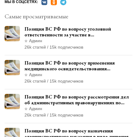
МЫ В СОЦСЕТЯХ:
Самые просматриваемые
Позиция ВС РФ по вопросу уголовной
ответственности за участие в
террористической организации до
Админ
официального признания
26k статей / 15k подписчиков
Позиция ВС РФ по вопросу применения
медицинского освидетельствования
военнослужащих при увольнении с военной
Админ
службы
26k статей / 15k подписчиков
Позиция ВС РФ по вопросу рассмотрения дел
об административных правонарушениях по
месту жительства и сроков давности
Админ
привлечения к ответственности
26k статей / 15k подписчиков
Позиция ВС РФ по вопросу назначения
административного наказания в виде лишения