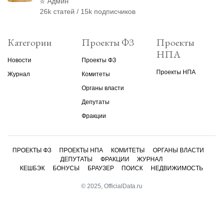
уголовного преследования
Админ
26k статей / 15k подписчиков
Категории
Проекты ФЗ
Проекты
НПА
Новости
Проекты ФЗ
Проекты НПА
Журнал
Комитеты
Органы власти
Депутаты
Фракции
ПРОЕКТЫ ФЗ
ПРОЕКТЫ НПА
КОМИТЕТЫ
ОРГАНЫ ВЛАСТИ
ДЕПУТАТЫ
ФРАКЦИИ
ЖУРНАЛ
КЕШБЭК
БОНУСЫ
БРАУЗЕР
ПОИСК
НЕДВИЖИМОСТЬ
© 2025, OfficialData.ru