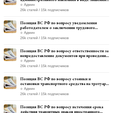
права управления транспортными средствами
Админ
26k статей / 15k подписчиков
Позиция ВС РФ по вопросу уведомления
работодателем о заключении трудового
договора с бывшим государственным
Админ
служащим
26k статей / 15k подписчиков
Позиция ВС РФ по вопросу ответственности за
непредоставление документов при проведении
контроля и надзора
Админ
26k статей / 15k подписчиков
Позиция ВС РФ по вопросу стоянки и
остановки транспортного средства на тротуаре
и квалификации административного
Админ
правонарушения
26k статей / 15k подписчиков
Позиция ВС РФ по вопросу истечения срока
действия транзитных знаков иностранного