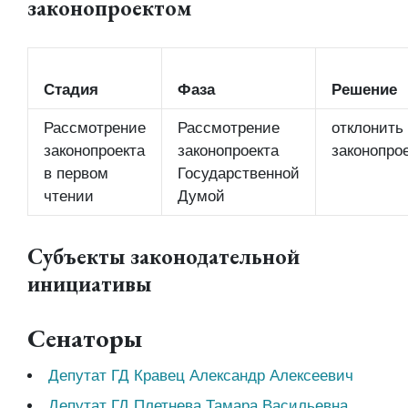
законопроектом
Стадия
Фаза
Решение
Рассмотрение
Рассмотрение
отклонить
законопроекта
законопроекта
законопро
в первом
Государственной
чтении
Думой
Субъекты законодательной
инициативы
Сенаторы
Депутат ГД Кравец Александр Алексеевич
Депутат ГД Плетнева Тамара Васильевна