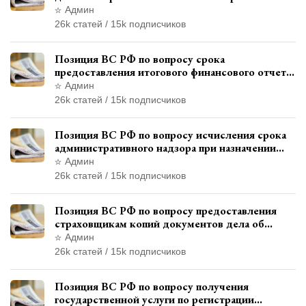
государства и отсутствия состава
Админ
административного правонарушения
26k статей / 15k подписчиков
Позиция ВС РФ по вопросу срока
предоставления итогового финансового отчета
кандидатом в соответствии с
Админ
законодательством о выборах
26k статей / 15k подписчиков
Позиция ВС РФ по вопросу исчисления срока
административного надзора при назначении
дополнительного наказания, отличного от
Админ
ограничения свободы
26k статей / 15k подписчиков
Позиция ВС РФ по вопросу предоставления
страховщикам копий документов дела об
административном правонарушении для
Админ
автотехнической экспертизы
26k статей / 15k подписчиков
Позиция ВС РФ по вопросу получения
государственной услуги по регистрации