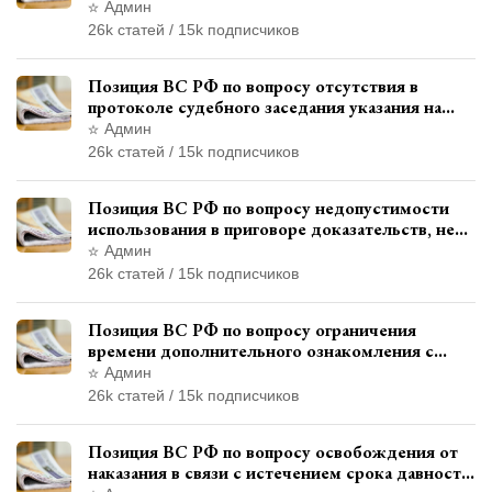
исследования показаний обвиняемой с
Админ
использованием полиграфа
26k статей / 15k подписчиков
Позиция ВС РФ по вопросу отсутствия в
протоколе судебного заседания указания на
возможность выступления в прениях сторон
Админ
при наличии аудиозаписи
26k статей / 15k подписчиков
Позиция ВС РФ по вопросу недопустимости
использования в приговоре доказательств, не
исследованных в судебном заседании
Админ
26k статей / 15k подписчиков
Позиция ВС РФ по вопросу ограничения
времени дополнительного ознакомления с
материалами уголовного дела
Админ
26k статей / 15k подписчиков
Позиция ВС РФ по вопросу освобождения от
наказания в связи с истечением срока давности