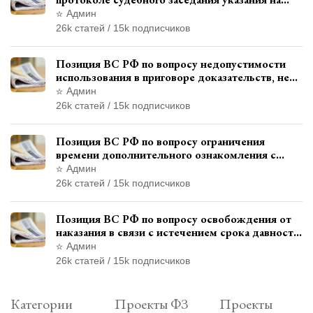
возможность выступления в прениях сторон
Админ
при наличии аудиозаписи
26k статей / 15k подписчиков
Позиция ВС РФ по вопросу недопустимости
использования в приговоре доказательств, не
исследованных в судебном заседании
Админ
26k статей / 15k подписчиков
Позиция ВС РФ по вопросу ограничения
времени дополнительного ознакомления с
материалами уголовного дела
Админ
26k статей / 15k подписчиков
Позиция ВС РФ по вопросу освобождения от
наказания в связи с истечением срока давности
уголовного преследования
Админ
26k статей / 15k подписчиков
Категории
Проекты ФЗ
Проекты