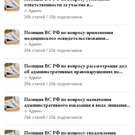
ответственности за участие в
террористической организации до
Админ
официального признания
26k статей / 15k подписчиков
Позиция ВС РФ по вопросу применения
медицинского освидетельствования
военнослужащих при увольнении с военной
Админ
службы
26k статей / 15k подписчиков
Позиция ВС РФ по вопросу рассмотрения дел
об административных правонарушениях по
месту жительства и сроков давности
Админ
привлечения к ответственности
26k статей / 15k подписчиков
Позиция ВС РФ по вопросу назначения
административного наказания в виде лишения
права управления транспортными средствами
Админ
26k статей / 15k подписчиков
Позиция ВС РФ по вопросу уведомления