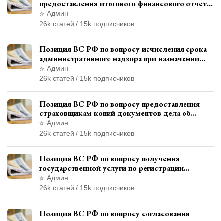
предоставления итогового финансового отчета
кандидатом в соответствии с
Админ
законодательством о выборах
26k статей / 15k подписчиков
Позиция ВС РФ по вопросу исчисления срока
административного надзора при назначении
дополнительного наказания, отличного от
Админ
ограничения свободы
26k статей / 15k подписчиков
Позиция ВС РФ по вопросу предоставления
страховщикам копий документов дела об
административном правонарушении для
Админ
автотехнической экспертизы
26k статей / 15k подписчиков
Позиция ВС РФ по вопросу получения
государственной услуги по регистрации
транспортного средства через представителя
Админ
26k статей / 15k подписчиков
Позиция ВС РФ по вопросу согласования