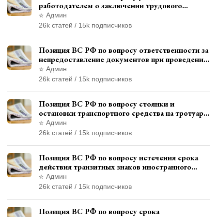
работодателем о заключении трудового
договора с бывшим государственным
Админ
служащим
26k статей / 15k подписчиков
Позиция ВС РФ по вопросу ответственности за
непредоставление документов при проведении
контроля и надзора
Админ
26k статей / 15k подписчиков
Позиция ВС РФ по вопросу стоянки и
остановки транспортного средства на тротуаре
и квалификации административного
Админ
правонарушения
26k статей / 15k подписчиков
Позиция ВС РФ по вопросу истечения срока
действия транзитных знаков иностранного
государства и отсутствия состава
Админ
административного правонарушения
26k статей / 15k подписчиков
Позиция ВС РФ по вопросу срока