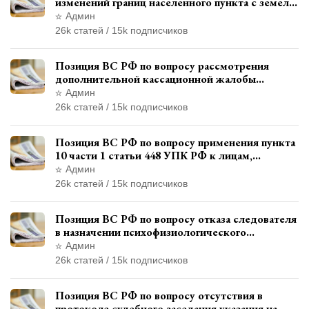
изменений границ населенного пункта с земель
лесного фонда
Админ
26k статей / 15k подписчиков
Позиция ВС РФ по вопросу рассмотрения
дополнительной кассационной жалобы
адвоката в кассационной инстанции
Админ
26k статей / 15k подписчиков
Позиция ВС РФ по вопросу применения пункта
10 части 1 статьи 448 УПК РФ к лицам,
уволенным из следственных органов
Админ
26k статей / 15k подписчиков
Позиция ВС РФ по вопросу отказа следователя
в назначении психофизиологического
исследования показаний обвиняемой с
Админ
использованием полиграфа
26k статей / 15k подписчиков
Позиция ВС РФ по вопросу отсутствия в
протоколе судебного заседания указания на