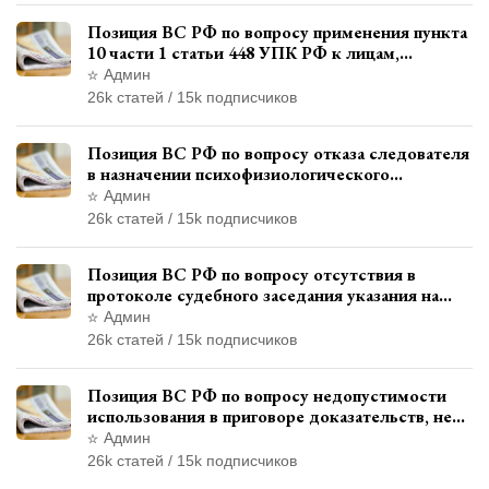
Позиция ВС РФ по вопросу применения пункта
10 части 1 статьи 448 УПК РФ к лицам,
уволенным из следственных органов
Админ
26k статей / 15k подписчиков
Позиция ВС РФ по вопросу отказа следователя
в назначении психофизиологического
исследования показаний обвиняемой с
Админ
использованием полиграфа
26k статей / 15k подписчиков
Позиция ВС РФ по вопросу отсутствия в
протоколе судебного заседания указания на
возможность выступления в прениях сторон
Админ
при наличии аудиозаписи
26k статей / 15k подписчиков
Позиция ВС РФ по вопросу недопустимости
использования в приговоре доказательств, не
исследованных в судебном заседании
Админ
26k статей / 15k подписчиков