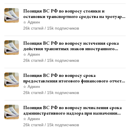
Позиция ВС РФ по вопросу стоянки и
остановки транспортного средства на тротуаре
и квалификации административного
Админ
правонарушения
26k статей / 15k подписчиков
Позиция ВС РФ по вопросу истечения срока
действия транзитных знаков иностранного
государства и отсутствия состава
Админ
административного правонарушения
26k статей / 15k подписчиков
Позиция ВС РФ по вопросу срока
предоставления итогового финансового отчета
кандидатом в соответствии с
Админ
законодательством о выборах
26k статей / 15k подписчиков
Позиция ВС РФ по вопросу исчисления срока
административного надзора при назначении
дополнительного наказания, отличного от
Админ
ограничения свободы
26k статей / 15k подписчиков