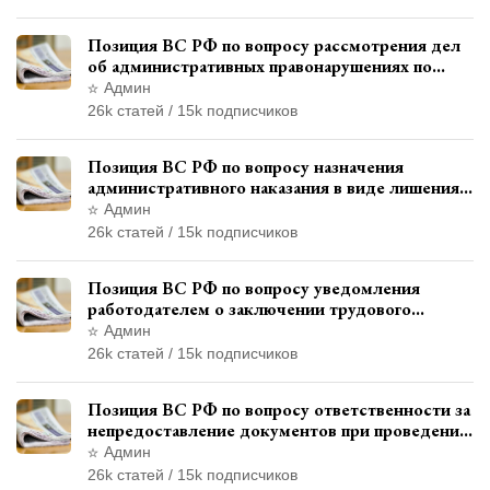
Позиция ВС РФ по вопросу рассмотрения дел
об административных правонарушениях по
месту жительства и сроков давности
Админ
привлечения к ответственности
26k статей / 15k подписчиков
Позиция ВС РФ по вопросу назначения
административного наказания в виде лишения
права управления транспортными средствами
Админ
26k статей / 15k подписчиков
Позиция ВС РФ по вопросу уведомления
работодателем о заключении трудового
договора с бывшим государственным
Админ
служащим
26k статей / 15k подписчиков
Позиция ВС РФ по вопросу ответственности за
непредоставление документов при проведении
контроля и надзора
Админ
26k статей / 15k подписчиков