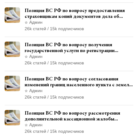
Позиция ВС РФ по вопросу предоставления
страховщикам копий документов дела об
административном правонарушении для
Админ
автотехнической экспертизы
26k статей / 15k подписчиков
Позиция ВС РФ по вопросу получения
государственной услуги по регистрации
транспортного средства через представителя
Админ
26k статей / 15k подписчиков
Позиция ВС РФ по вопросу согласования
изменений границ населенного пункта с земель
лесного фонда
Админ
26k статей / 15k подписчиков
Позиция ВС РФ по вопросу рассмотрения
дополнительной кассационной жалобы
адвоката в кассационной инстанции
Админ
26k статей / 15k подписчиков