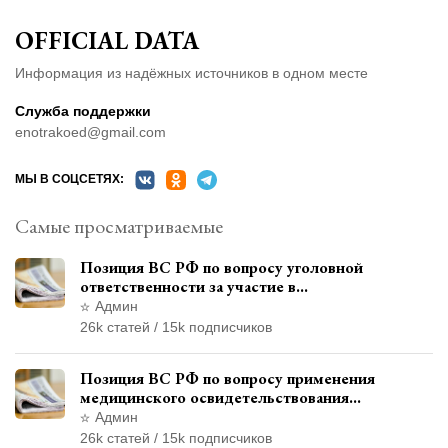
OFFICIAL DATA
Информация из надёжных источников в одном месте
Служба поддержки
enotrakoed@gmail.com
МЫ В СОЦСЕТЯХ:
Самые просматриваемые
Позиция ВС РФ по вопросу уголовной
ответственности за участие в
террористической организации до
Админ
официального признания
26k статей / 15k подписчиков
Позиция ВС РФ по вопросу применения
медицинского освидетельствования
военнослужащих при увольнении с военной
Админ
службы
26k статей / 15k подписчиков