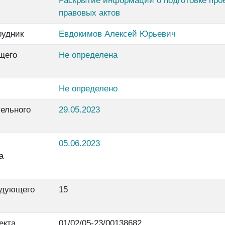
Раскрытие информации о подготовке про
правовых актов
рудник
Евдокимов Алексей Юрьевич
щего
Не определена
Не определено
ельного
29.05.2023
05.06.2023
а
едующего
15
екта
01/02/05-23/00138682