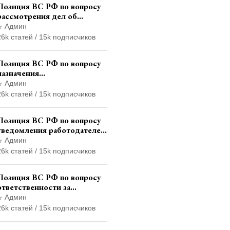
Позиция ВС РФ по вопросу
рассмотрения дел об
административных
Админ
правонарушениях по месту
26k статей / 15k подписчиков
жительства и сроков
давности привлечения к
Позиция ВС РФ по вопросу
ответственности
назначения
административного
Админ
наказания в виде лишения
26k статей / 15k подписчиков
права управления
транспортными средствами
Позиция ВС РФ по вопросу
уведомления работодателем
о заключении трудового
Админ
договора с бывшим
26k статей / 15k подписчиков
государственным служащим
Позиция ВС РФ по вопросу
ответственности за
непредоставление
Админ
документов при проведении
26k статей / 15k подписчиков
контроля и надзора