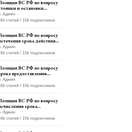
Позиция ВС РФ по вопросу
стоянки и остановки
транспортного средства на
Админ
тротуаре и квалификации
26k статей / 15k подписчиков
административного
правонарушения
Позиция ВС РФ по вопросу
истечения срока действия
транзитных знаков
Админ
иностранного государства и
26k статей / 15k подписчиков
отсутствия состава
административного
Позиция ВС РФ по вопросу
правонарушения
срока предоставления
итогового финансового
Админ
отчета кандидатом в
26k статей / 15k подписчиков
соответствии с
законодательством о
Позиция ВС РФ по вопросу
выборах
исчисления срока
административного надзора
Админ
при назначении
26k статей / 15k подписчиков
дополнительного наказания,
отличного от ограничения