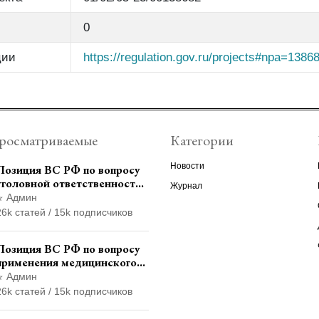
0
ции
https://regulation.gov.ru/projects#npa=1386
росматриваемые
Категории
Новости
Позиция ВС РФ по вопросу
уголовной ответственности
Журнал
за участие в
Админ
террористической
26k статей / 15k подписчиков
организации до
официального признания
Позиция ВС РФ по вопросу
применения медицинского
освидетельствования
Админ
военнослужащих при
26k статей / 15k подписчиков
увольнении с военной
службы