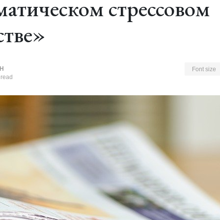
матическом стрессовом
стве»
Н
Font size
 read