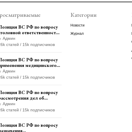
росматриваемые
Категории
Новости
Позиция ВС РФ по вопросу
уголовной ответственности
Журнал
за участие в
Админ
террористической
26k статей / 15k подписчиков
организации до
официального признания
Позиция ВС РФ по вопросу
применения медицинского
освидетельствования
Админ
военнослужащих при
26k статей / 15k подписчиков
увольнении с военной
службы
Позиция ВС РФ по вопросу
рассмотрения дел об
административных
Админ
правонарушениях по месту
26k статей / 15k подписчиков
жительства и сроков
давности привлечения к
Позиция ВС РФ по вопросу
ответственности
назначения