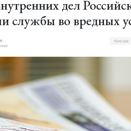
внутренних дел Российс
и службы во вредных у
Н
Font size
 read