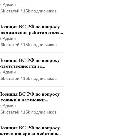
административного
Админ
наказания в виде лишения
26k статей / 15k подписчиков
права управления
транспортными средствами
Позиция ВС РФ по вопросу
уведомления работодателем
о заключении трудового
Админ
договора с бывшим
26k статей / 15k подписчиков
государственным служащим
Позиция ВС РФ по вопросу
ответственности за
непредоставление
Админ
документов при проведении
26k статей / 15k подписчиков
контроля и надзора
Позиция ВС РФ по вопросу
стоянки и остановки
транспортного средства на
Админ
тротуаре и квалификации
26k статей / 15k подписчиков
административного
правонарушения
Позиция ВС РФ по вопросу
истечения срока действия