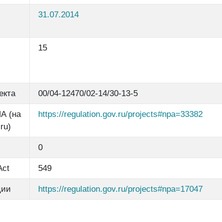
31.07.2014
15
екта
00/04-12470/02-14/30-13-5
А (на
https://regulation.gov.ru/projects#npa=33382
ru)
0
Act
549
ции
https://regulation.gov.ru/projects#npa=17047