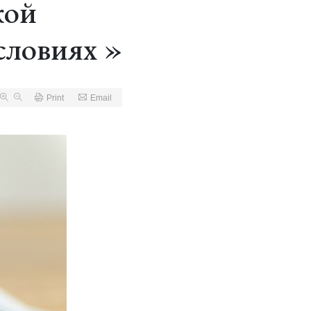
кой
словиях »
Print
Email