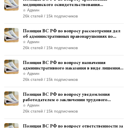
медицинского освидетельствования
военнослужащих при увольнении с военной
Админ
службы
26k статей / 15k подписчиков
Позиция ВС РФ по вопросу рассмотрения дел
об административных правонарушениях по
месту жительства и сроков давности
Админ
привлечения к ответственности
26k статей / 15k подписчиков
Позиция ВС РФ по вопросу назначения
административного наказания в виде лишения
права управления транспортными средствами
Админ
26k статей / 15k подписчиков
Позиция ВС РФ по вопросу уведомления
работодателем о заключении трудового
договора с бывшим государственным
Админ
служащим
26k статей / 15k подписчиков
Позиция ВС РФ по вопросу ответственности за