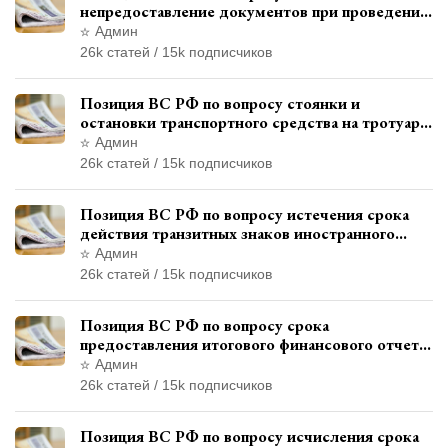
непредоставление документов при проведении
контроля и надзора
Админ
26k статей / 15k подписчиков
Позиция ВС РФ по вопросу стоянки и
остановки транспортного средства на тротуаре
и квалификации административного
Админ
правонарушения
26k статей / 15k подписчиков
Позиция ВС РФ по вопросу истечения срока
действия транзитных знаков иностранного
государства и отсутствия состава
Админ
административного правонарушения
26k статей / 15k подписчиков
Позиция ВС РФ по вопросу срока
предоставления итогового финансового отчета
кандидатом в соответствии с
Админ
законодательством о выборах
26k статей / 15k подписчиков
Позиция ВС РФ по вопросу исчисления срока