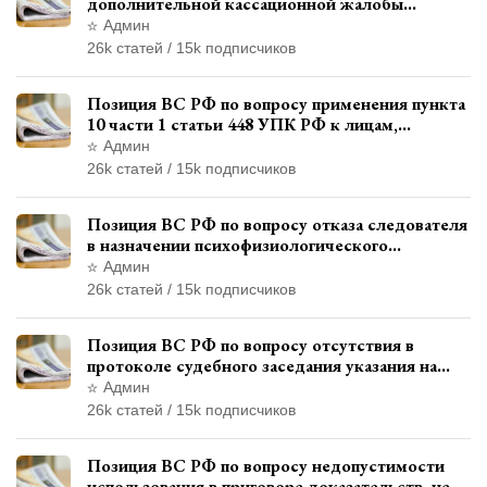
дополнительной кассационной жалобы
адвоката в кассационной инстанции
Админ
26k статей / 15k подписчиков
Позиция ВС РФ по вопросу применения пункта
10 части 1 статьи 448 УПК РФ к лицам,
уволенным из следственных органов
Админ
26k статей / 15k подписчиков
Позиция ВС РФ по вопросу отказа следователя
в назначении психофизиологического
исследования показаний обвиняемой с
Админ
использованием полиграфа
26k статей / 15k подписчиков
Позиция ВС РФ по вопросу отсутствия в
протоколе судебного заседания указания на
возможность выступления в прениях сторон
Админ
при наличии аудиозаписи
26k статей / 15k подписчиков
Позиция ВС РФ по вопросу недопустимости
использования в приговоре доказательств, не