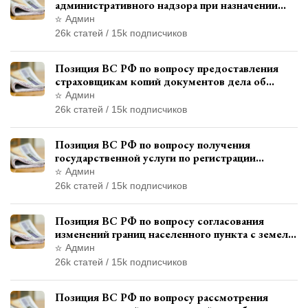
административного надзора при назначении
дополнительного наказания, отличного от
Админ
ограничения свободы
26k статей / 15k подписчиков
Позиция ВС РФ по вопросу предоставления
страховщикам копий документов дела об
административном правонарушении для
Админ
автотехнической экспертизы
26k статей / 15k подписчиков
Позиция ВС РФ по вопросу получения
государственной услуги по регистрации
транспортного средства через представителя
Админ
26k статей / 15k подписчиков
Позиция ВС РФ по вопросу согласования
изменений границ населенного пункта с земель
лесного фонда
Админ
26k статей / 15k подписчиков
Позиция ВС РФ по вопросу рассмотрения