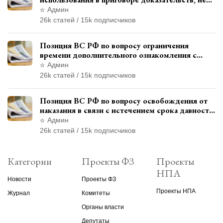
исследованных в судебном заседании
Админ
26k статей / 15k подписчиков
Позиция ВС РФ по вопросу ограничения
времени дополнительного ознакомления с
материалами уголовного дела
Админ
26k статей / 15k подписчиков
Позиция ВС РФ по вопросу освобождения от
наказания в связи с истечением срока давности
уголовного преследования
Админ
26k статей / 15k подписчиков
Категории
Проекты ФЗ
Проекты
НПА
Новости
Проекты ФЗ
Проекты НПА
Журнал
Комитеты
Органы власти
Депутаты