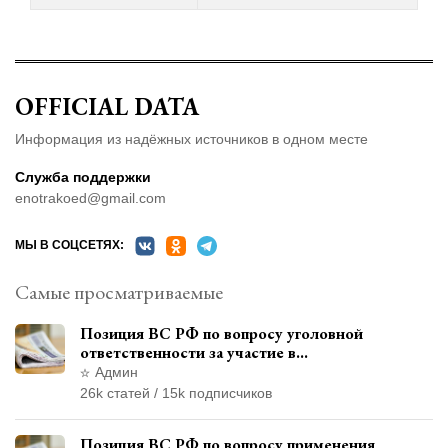
OFFICIAL DATA
Информация из надёжных источников в одном месте
Служба поддержки
enotrakoed@gmail.com
МЫ В СОЦСЕТЯХ:
Самые просматриваемые
Позиция ВС РФ по вопросу уголовной
ответственности за участие в
террористической организации до
Админ
официального признания
26k статей / 15k подписчиков
Позиция ВС РФ по вопросу применения