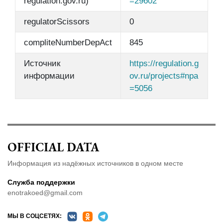
regulation.gov.ru)
=29602
regulatorScissors
0
compliteNumberDepAct
845
Источник
https://regulation.g
информации
ov.ru/projects#npa
=5056
OFFICIAL DATA
Информация из надёжных источников в одном месте
Служба поддержки
enotrakoed@gmail.com
МЫ В СОЦСЕТЯХ: