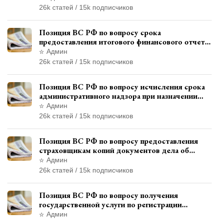
административного правонарушения
26k статей / 15k подписчиков
Позиция ВС РФ по вопросу срока
предоставления итогового финансового отчета
кандидатом в соответствии с
Админ
законодательством о выборах
26k статей / 15k подписчиков
Позиция ВС РФ по вопросу исчисления срока
административного надзора при назначении
дополнительного наказания, отличного от
Админ
ограничения свободы
26k статей / 15k подписчиков
Позиция ВС РФ по вопросу предоставления
страховщикам копий документов дела об
административном правонарушении для
Админ
автотехнической экспертизы
26k статей / 15k подписчиков
Позиция ВС РФ по вопросу получения
государственной услуги по регистрации
транспортного средства через представителя
Админ