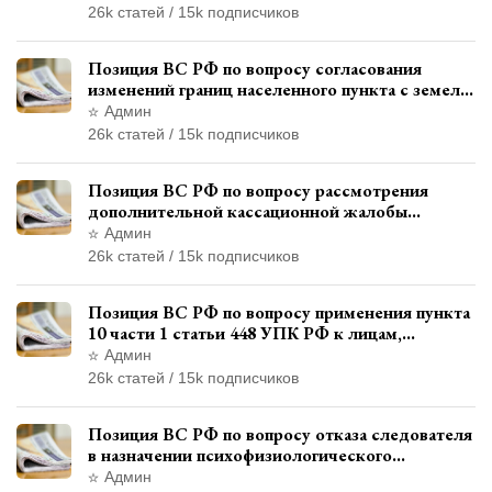
26k статей / 15k подписчиков
Позиция ВС РФ по вопросу согласования
изменений границ населенного пункта с земель
лесного фонда
Админ
26k статей / 15k подписчиков
Позиция ВС РФ по вопросу рассмотрения
дополнительной кассационной жалобы
адвоката в кассационной инстанции
Админ
26k статей / 15k подписчиков
Позиция ВС РФ по вопросу применения пункта
10 части 1 статьи 448 УПК РФ к лицам,
уволенным из следственных органов
Админ
26k статей / 15k подписчиков
Позиция ВС РФ по вопросу отказа следователя
в назначении психофизиологического
исследования показаний обвиняемой с
Админ