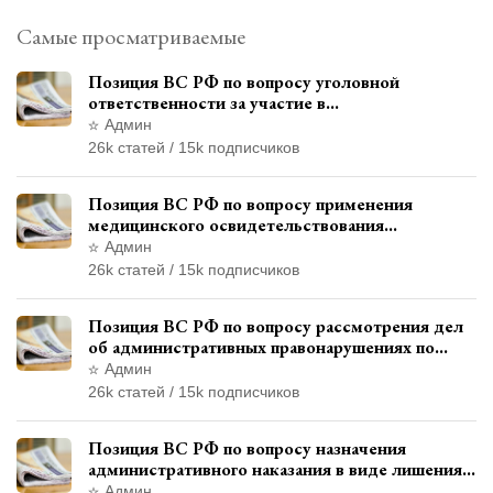
Самые просматриваемые
Позиция ВС РФ по вопросу уголовной
ответственности за участие в
террористической организации до
Админ
официального признания
26k статей / 15k подписчиков
Позиция ВС РФ по вопросу применения
медицинского освидетельствования
военнослужащих при увольнении с военной
Админ
службы
26k статей / 15k подписчиков
Позиция ВС РФ по вопросу рассмотрения дел
об административных правонарушениях по
месту жительства и сроков давности
Админ
привлечения к ответственности
26k статей / 15k подписчиков
Позиция ВС РФ по вопросу назначения
административного наказания в виде лишения
права управления транспортными средствами
Админ