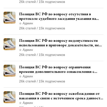
использованием полиграфа
26k статей / 15k подписчиков
Позиция ВС РФ по вопросу отсутствия в
протоколе судебного заседания указания на
возможность выступления в прениях сторон
Админ
при наличии аудиозаписи
26k статей / 15k подписчиков
Позиция ВС РФ по вопросу недопустимости
использования в приговоре доказательств, не
исследованных в судебном заседании
Админ
26k статей / 15k подписчиков
Позиция ВС РФ по вопросу ограничения
времени дополнительного ознакомления с
материалами уголовного дела
Админ
26k статей / 15k подписчиков
Позиция ВС РФ по вопросу освобождения от
наказания в связи с истечением срока давности
уголовного преследования
Админ