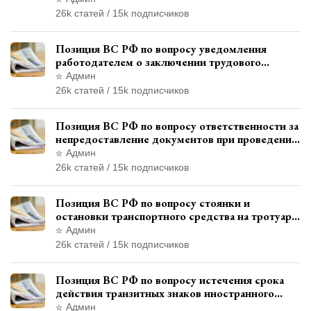
26k статей / 15k подписчиков
Позиция ВС РФ по вопросу уведомления
работодателем о заключении трудового
договора с бывшим государственным
Админ
служащим
26k статей / 15k подписчиков
Позиция ВС РФ по вопросу ответственности за
непредоставление документов при проведении
контроля и надзора
Админ
26k статей / 15k подписчиков
Позиция ВС РФ по вопросу стоянки и
остановки транспортного средства на тротуаре
и квалификации административного
Админ
правонарушения
26k статей / 15k подписчиков
Позиция ВС РФ по вопросу истечения срока
действия транзитных знаков иностранного
государства и отсутствия состава
Админ