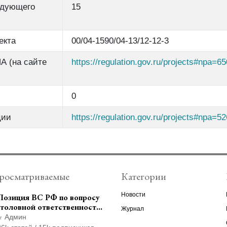
едующего
15
екта
00/04-1590/04-13/12-12-3
А (на сайте
https://regulation.gov.ru/projects#npa=65
0
ции
https://regulation.gov.ru/projects#npa=5
росматриваемые
Категории
Новости
Позиция ВС РФ по вопросу
уголовной ответственности
Журнал
за участие в
Админ
террористической