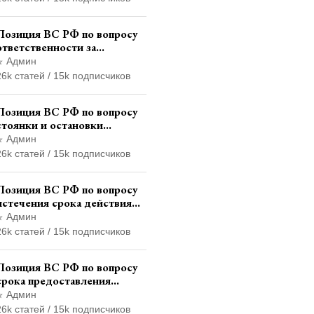
государственным служащим
Позиция ВС РФ по вопросу
ответственности за
непредоставление
Админ
документов при проведении
26k статей / 15k подписчиков
контроля и надзора
Позиция ВС РФ по вопросу
стоянки и остановки
транспортного средства на
Админ
тротуаре и квалификации
26k статей / 15k подписчиков
административного
правонарушения
Позиция ВС РФ по вопросу
истечения срока действия
транзитных знаков
Админ
иностранного государства и
26k статей / 15k подписчиков
отсутствия состава
административного
Позиция ВС РФ по вопросу
правонарушения
срока предоставления
итогового финансового
Админ
отчета кандидатом в
26k статей / 15k подписчиков