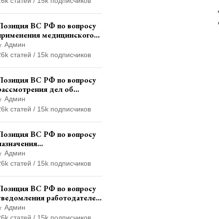
26k статей / 15k подписчиков
организации до
официального признания
Позиция ВС РФ по вопросу
применения медицинского
освидетельствования
Админ
военнослужащих при
26k статей / 15k подписчиков
увольнении с военной
службы
Позиция ВС РФ по вопросу
рассмотрения дел об
административных
Админ
правонарушениях по месту
26k статей / 15k подписчиков
жительства и сроков
давности привлечения к
Позиция ВС РФ по вопросу
ответственности
назначения
административного
Админ
наказания в виде лишения
26k статей / 15k подписчиков
права управления
транспортными средствами
Позиция ВС РФ по вопросу
уведомления работодателем
о заключении трудового
Админ
договора с бывшим
26k статей / 15k подписчиков