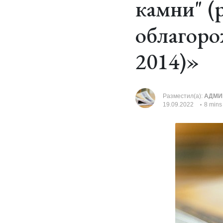
камни" (
облагоро
2014)»
Разместил(а):
АДМИ
19.09.2022
8 mins