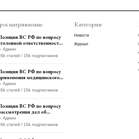
росматриваемые
Категории
Новости
Позиция ВС РФ по вопросу
уголовной ответственности
Журнал
за участие в
Админ
террористической
26k статей / 15k подписчиков
организации до
официального признания
Позиция ВС РФ по вопросу
применения медицинского
освидетельствования
Админ
военнослужащих при
26k статей / 15k подписчиков
увольнении с военной
службы
Позиция ВС РФ по вопросу
рассмотрения дел об
административных
Админ
правонарушениях по месту
26k статей / 15k подписчиков
жительства и сроков
давности привлечения к