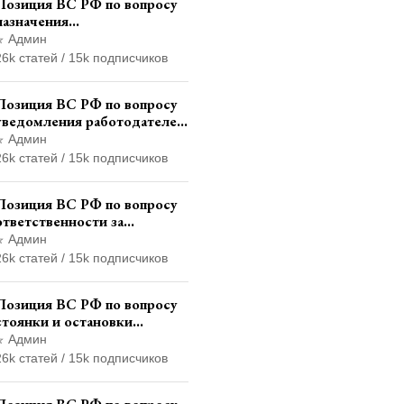
Позиция ВС РФ по вопросу
ответственности
назначения
административного
Админ
наказания в виде лишения
26k статей / 15k подписчиков
права управления
транспортными средствами
Позиция ВС РФ по вопросу
уведомления работодателем
о заключении трудового
Админ
договора с бывшим
26k статей / 15k подписчиков
государственным служащим
Позиция ВС РФ по вопросу
ответственности за
непредоставление
Админ
документов при проведении
26k статей / 15k подписчиков
контроля и надзора
Позиция ВС РФ по вопросу
стоянки и остановки
транспортного средства на
Админ
тротуаре и квалификации
26k статей / 15k подписчиков
административного
правонарушения