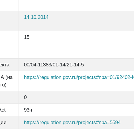
14.10.2014
15
екта
00/04-11383/01-14/21-14-5
А (на
https://regulation.gov.ru/projects#npa=01/92402
ru)
0
Act
93н
ции
https://regulation.gov.ru/projects#npa=5594