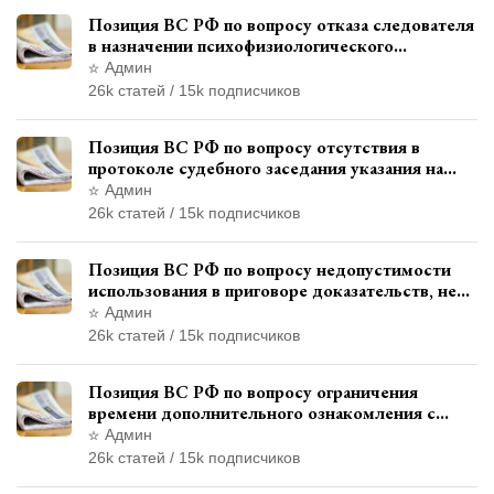
Позиция ВС РФ по вопросу отказа следователя
в назначении психофизиологического
исследования показаний обвиняемой с
Админ
использованием полиграфа
26k статей / 15k подписчиков
Позиция ВС РФ по вопросу отсутствия в
протоколе судебного заседания указания на
возможность выступления в прениях сторон
Админ
при наличии аудиозаписи
26k статей / 15k подписчиков
Позиция ВС РФ по вопросу недопустимости
использования в приговоре доказательств, не
исследованных в судебном заседании
Админ
26k статей / 15k подписчиков
Позиция ВС РФ по вопросу ограничения
времени дополнительного ознакомления с
материалами уголовного дела
Админ
26k статей / 15k подписчиков