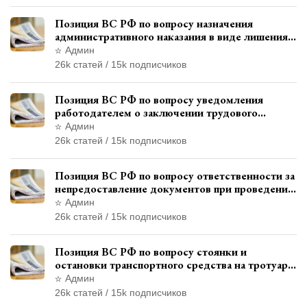
Позиция ВС РФ по вопросу назначения
административного наказания в виде лишения
права управления транспортными средствами
Админ
26k статей / 15k подписчиков
Позиция ВС РФ по вопросу уведомления
работодателем о заключении трудового
договора с бывшим государственным
Админ
служащим
26k статей / 15k подписчиков
Позиция ВС РФ по вопросу ответственности за
непредоставление документов при проведении
контроля и надзора
Админ
26k статей / 15k подписчиков
Позиция ВС РФ по вопросу стоянки и
остановки транспортного средства на тротуаре
и квалификации административного
Админ
правонарушения
26k статей / 15k подписчиков