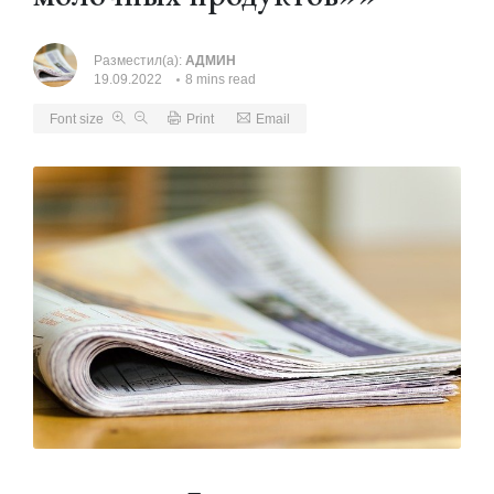
Разместил(а):
АДМИН
19.09.2022
8 mins read
Font size
Print
Email