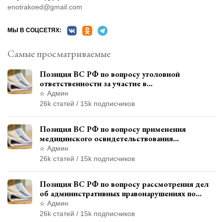
enotrakoed@gmail.com
МЫ В СОЦСЕТЯХ:
Самые просматриваемые
Позиция ВС РФ по вопросу уголовной
ответственности за участие в
террористической организации до
Админ
официального признания
26k статей / 15k подписчиков
Позиция ВС РФ по вопросу применения
медицинского освидетельствования
военнослужащих при увольнении с военной
Админ
службы
26k статей / 15k подписчиков
Позиция ВС РФ по вопросу рассмотрения дел
об административных правонарушениях по
месту жительства и сроков давности
Админ
привлечения к ответственности
26k статей / 15k подписчиков