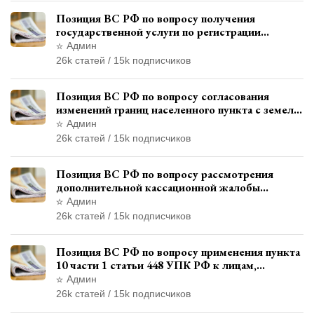
Позиция ВС РФ по вопросу получения
государственной услуги по регистрации
транспортного средства через представителя
Админ
26k статей / 15k подписчиков
Позиция ВС РФ по вопросу согласования
изменений границ населенного пункта с земель
лесного фонда
Админ
26k статей / 15k подписчиков
Позиция ВС РФ по вопросу рассмотрения
дополнительной кассационной жалобы
адвоката в кассационной инстанции
Админ
26k статей / 15k подписчиков
Позиция ВС РФ по вопросу применения пункта
10 части 1 статьи 448 УПК РФ к лицам,
уволенным из следственных органов
Админ
26k статей / 15k подписчиков