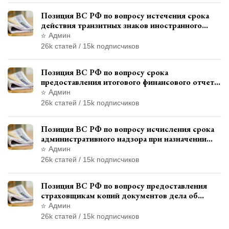
Позиция ВС РФ по вопросу истечения срока
действия транзитных знаков иностранного
государства и отсутствия состава
Админ
административного правонарушения
26k статей / 15k подписчиков
Позиция ВС РФ по вопросу срока
предоставления итогового финансового отчета
кандидатом в соответствии с
Админ
законодательством о выборах
26k статей / 15k подписчиков
Позиция ВС РФ по вопросу исчисления срока
административного надзора при назначении
дополнительного наказания, отличного от
Админ
ограничения свободы
26k статей / 15k подписчиков
Позиция ВС РФ по вопросу предоставления
страховщикам копий документов дела об
административном правонарушении для
Админ
автотехнической экспертизы
26k статей / 15k подписчиков