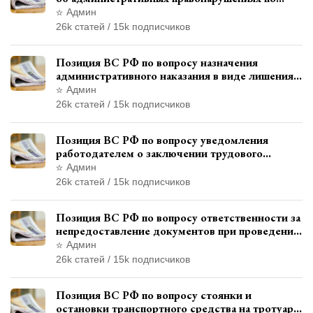
месту жительства и сроков давности
Админ
привлечения к ответственности
26k статей / 15k подписчиков
Позиция ВС РФ по вопросу назначения
административного наказания в виде лишения
права управления транспортными средствами
Админ
26k статей / 15k подписчиков
Позиция ВС РФ по вопросу уведомления
работодателем о заключении трудового
договора с бывшим государственным
Админ
служащим
26k статей / 15k подписчиков
Позиция ВС РФ по вопросу ответственности за
непредоставление документов при проведении
контроля и надзора
Админ
26k статей / 15k подписчиков
Позиция ВС РФ по вопросу стоянки и
остановки транспортного средства на тротуаре