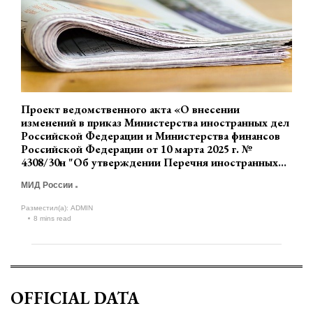
Проект ведомственного акта «О внесении
изменений в приказ Министерства иностранных дел
Российской Федерации и Министерства финансов
Российской Федерации от 10 марта 2025 г. №
4308/30н "Об утверждении Перечня иностранных
государств, в отношении дипломатических и
МИД России
приравненных к ним представительств которых
применяются положения подпункта 7 пункта 1
Разместил(а):
ADMIN
статьи 164 Налогового кодекса Российской
8 mins read
Федерации"» (разработчик МИД России)
OFFICIAL DATA