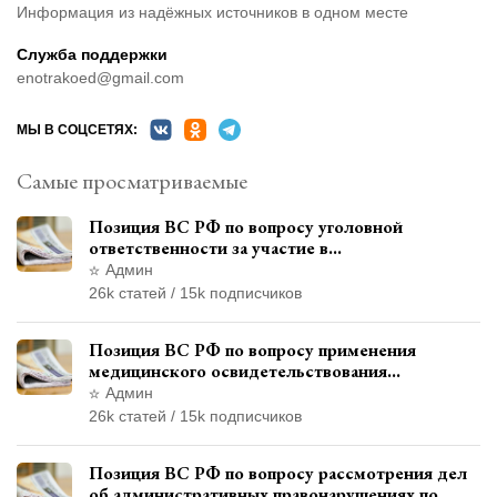
Информация из надёжных источников в одном месте
Служба поддержки
enotrakoed@gmail.com
МЫ В СОЦСЕТЯХ:
Самые просматриваемые
Позиция ВС РФ по вопросу уголовной
ответственности за участие в
террористической организации до
Админ
официального признания
26k статей / 15k подписчиков
Позиция ВС РФ по вопросу применения
медицинского освидетельствования
военнослужащих при увольнении с военной
Админ
службы
26k статей / 15k подписчиков
Позиция ВС РФ по вопросу рассмотрения дел
об административных правонарушениях по