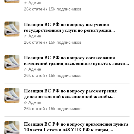
административном правонарушении для
Админ
автотехнической экспертизы
26k статей / 15k подписчиков
Позиция ВС РФ по вопросу получения
государственной услуги по регистрации
транспортного средства через представителя
Админ
26k статей / 15k подписчиков
Позиция ВС РФ по вопросу согласования
изменений границ населенного пункта с земель
лесного фонда
Админ
26k статей / 15k подписчиков
Позиция ВС РФ по вопросу рассмотрения
дополнительной кассационной жалобы
адвоката в кассационной инстанции
Админ
26k статей / 15k подписчиков
Позиция ВС РФ по вопросу применения пункта
10 части 1 статьи 448 УПК РФ к лицам,