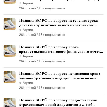
и квалификации административного
Админ
правонарушения
26k статей / 15k подписчиков
Позиция ВС РФ по вопросу истечения срока
действия транзитных знаков иностранного
государства и отсутствия состава
Админ
административного правонарушения
26k статей / 15k подписчиков
Позиция ВС РФ по вопросу срока
предоставления итогового финансового отчета
кандидатом в соответствии с
Админ
законодательством о выборах
26k статей / 15k подписчиков
Позиция ВС РФ по вопросу исчисления срока
административного надзора при назначении
дополнительного наказания, отличного от
Админ
ограничения свободы
26k статей / 15k подписчиков
Позиция ВС РФ по вопросу предоставления
страховщикам копий документов дела об