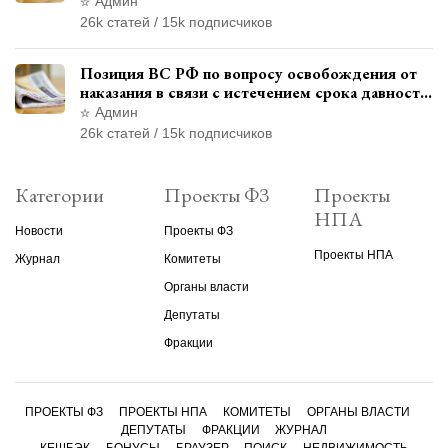
материалами уголовного дела
Админ
26k статей / 15k подписчиков
Позиция ВС РФ по вопросу освобождения от
наказания в связи с истечением срока давности
уголовного преследования
Админ
26k статей / 15k подписчиков
Категории
Проекты ФЗ
Проекты
НПА
Новости
Проекты ФЗ
Проекты НПА
Журнал
Комитеты
Органы власти
Депутаты
Фракции
ПРОЕКТЫ ФЗ
ПРОЕКТЫ НПА
КОМИТЕТЫ
ОРГАНЫ ВЛАСТИ
ДЕПУТАТЫ
ФРАКЦИИ
ЖУРНАЛ