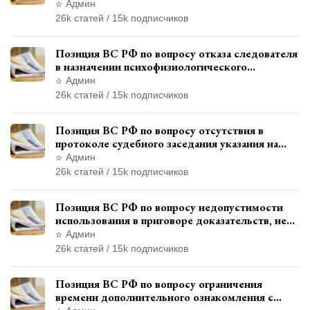
уволенным из следственных органов
Админ
26k статей / 15k подписчиков
Позиция ВС РФ по вопросу отказа следователя
в назначении психофизиологического
исследования показаний обвиняемой с
Админ
использованием полиграфа
26k статей / 15k подписчиков
Позиция ВС РФ по вопросу отсутствия в
протоколе судебного заседания указания на
возможность выступления в прениях сторон
Админ
при наличии аудиозаписи
26k статей / 15k подписчиков
Позиция ВС РФ по вопросу недопустимости
использования в приговоре доказательств, не
исследованных в судебном заседании
Админ
26k статей / 15k подписчиков
Позиция ВС РФ по вопросу ограничения
времени дополнительного ознакомления с