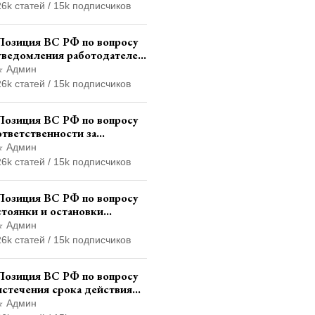
наказания в виде лишения
26k статей / 15k подписчиков
права управления
транспортными средствами
Позиция ВС РФ по вопросу
уведомления работодателем
о заключении трудового
Админ
договора с бывшим
26k статей / 15k подписчиков
государственным служащим
Позиция ВС РФ по вопросу
ответственности за
непредоставление
Админ
документов при проведении
26k статей / 15k подписчиков
контроля и надзора
Позиция ВС РФ по вопросу
стоянки и остановки
транспортного средства на
Админ
тротуаре и квалификации
26k статей / 15k подписчиков
административного
правонарушения
Позиция ВС РФ по вопросу
истечения срока действия
транзитных знаков
Админ