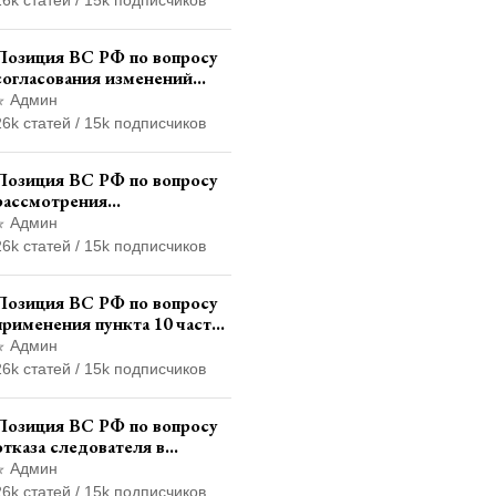
через представителя
Позиция ВС РФ по вопросу
согласования изменений
границ населенного пункта с
Админ
земель лесного фонда
26k статей / 15k подписчиков
Позиция ВС РФ по вопросу
рассмотрения
дополнительной
Админ
кассационной жалобы
26k статей / 15k подписчиков
адвоката в кассационной
инстанции
Позиция ВС РФ по вопросу
применения пункта 10 части
1 статьи 448 УПК РФ к
Админ
лицам, уволенным из
26k статей / 15k подписчиков
следственных органов
Позиция ВС РФ по вопросу
отказа следователя в
назначении
Админ
психофизиологического
26k статей / 15k подписчиков