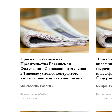
Проект постановления
Проект 
Правительства Российской
внесени
Федерации «О внесении изменения
(перечн
в Типовые условия контрактов,
классиф
заключаемых в целях выполнения
Федераци
государственного оборонного
на плано
Минобороны России
Минфин Р
заказа» (разработчик Минобороны
годов),
России)
Министе
Разместил(а):
ADMIN
Разместил(а
Федераци
8 mins read
8 mins re
(разраб