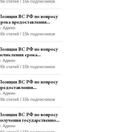
иностранного государства и
26k статей / 15k подписчиков
отсутствия состава
административного
Позиция ВС РФ по вопросу
правонарушения
срока предоставления
итогового финансового
Админ
отчета кандидатом в
26k статей / 15k подписчиков
соответствии с
законодательством о
Позиция ВС РФ по вопросу
выборах
исчисления срока
административного надзора
Админ
при назначении
26k статей / 15k подписчиков
дополнительного наказания,
отличного от ограничения
Позиция ВС РФ по вопросу
свободы
предоставления
страховщикам копий
Админ
документов дела об
26k статей / 15k подписчиков
административном
правонарушении для
Позиция ВС РФ по вопросу
автотехнической экспертизы
получения государственной
услуги по регистрации
Админ
транспортного средства
26k статей / 15k подписчиков