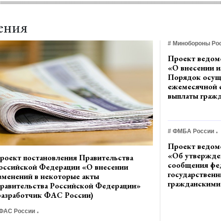
ения
# Минобороны Ро
Проект ведомс
«О внесении и
Порядок осущ
ежемесячной 
выплаты граж
Российской Ф
призванным н
службу по моб
# ФМБА России
Вооруженные
Российской Ф
Проект ведомс
определенный
«Об утвержде
роект постановления Правительства
Министра обо
сообщения фе
оссийской Федерации «О внесении
Российской Фе
государствен
зменений в некоторые акты
декабря 2022 г
гражданскими
равительства Российской Федерации»
(разработчик
Федерального
разработчик ФАС России)
России)
биологическог
его территори
 ФАС России