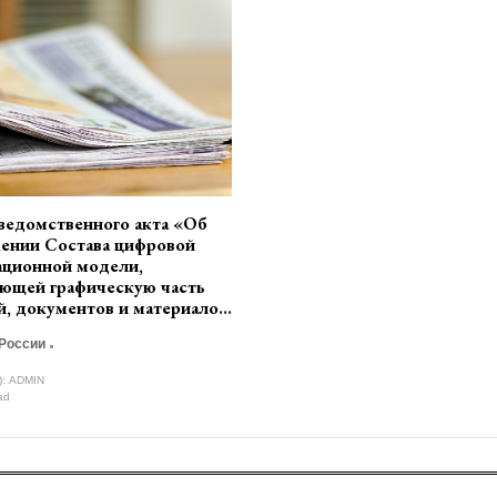
ведомственного акта «Об
ении Состава цифровой
ционной модели,
ющей графическую часть
й, документов и материалов,
х в состав разделов
России
ой документации на этапе
турно-строительного
):
ADMIN
рования» (разработчик
ad
й России)