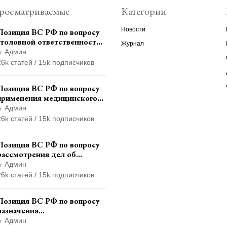
росматриваемые
Категории
Новости
Позиция ВС РФ по вопросу
уголовной ответственности
Журнал
за участие в
Админ
террористической
26k статей / 15k подписчиков
организации до
официального признания
Позиция ВС РФ по вопросу
применения медицинского
освидетельствования
Админ
военнослужащих при
26k статей / 15k подписчиков
увольнении с военной
службы
Позиция ВС РФ по вопросу
рассмотрения дел об
административных
Админ
правонарушениях по месту
26k статей / 15k подписчиков
жительства и сроков
давности привлечения к
Позиция ВС РФ по вопросу
ответственности
назначения
административного
Админ