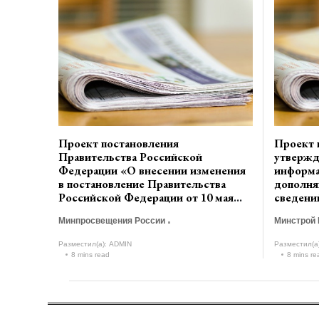
Проект постановления
Проект 
Правительства Российской
утвержд
Федерации «О внесении изменения
информа
в постановление Правительства
дополня
Российской Федерации от 10 мая
сведени
2019 г. № 579» (разработчик
входящи
Минпросвещения России
Минстрой 
Минпросвещения России)
проектн
архитек
Разместил(а):
ADMIN
Разместил(а
проекти
8 mins read
8 mins re
Минстро