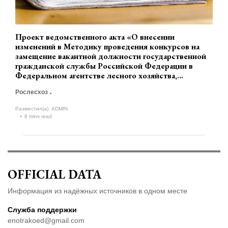
Проект ведомственного акта «О внесении
изменений в Методику проведения конкурсов на
замещение вакантной должности государственной
гражданской службы Российской Федерации в
Федеральном агентстве лесного хозяйства,
утвержденную приказом Федерального агентства
Рослесхоз
лесного хозяйства от 9 февраля 2021 г. № 57.»
(разработчик Рослесхоз)
Разместил(а):
ADMIN
8 mins read
OFFICIAL DATA
Информация из надёжных источников в одном месте
Служба поддержки
enotrakoed@gmail.com