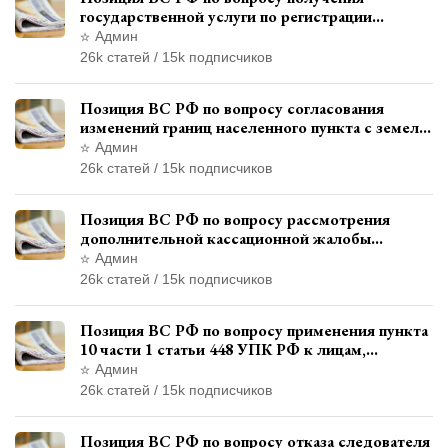
государственной услуги по регистрации
транспортного средства через представителя
Админ
26k статей / 15k подписчиков
Позиция ВС РФ по вопросу согласования
изменений границ населенного пункта с земель
лесного фонда
Админ
26k статей / 15k подписчиков
Позиция ВС РФ по вопросу рассмотрения
дополнительной кассационной жалобы
адвоката в кассационной инстанции
Админ
26k статей / 15k подписчиков
Позиция ВС РФ по вопросу применения пункта
10 части 1 статьи 448 УПК РФ к лицам,
уволенным из следственных органов
Админ
26k статей / 15k подписчиков
Позиция ВС РФ по вопросу отказа следователя