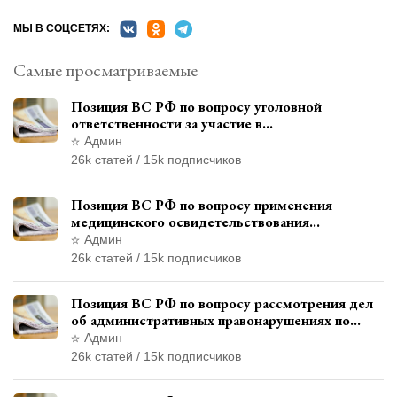
МЫ В СОЦСЕТЯХ:
Самые просматриваемые
Позиция ВС РФ по вопросу уголовной
ответственности за участие в
террористической организации до
Админ
официального признания
26k статей / 15k подписчиков
Позиция ВС РФ по вопросу применения
медицинского освидетельствования
военнослужащих при увольнении с военной
Админ
службы
26k статей / 15k подписчиков
Позиция ВС РФ по вопросу рассмотрения дел
об административных правонарушениях по
месту жительства и сроков давности
Админ
привлечения к ответственности
26k статей / 15k подписчиков