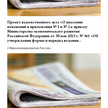
Проект ведомственного акта «О внесении
изменений в приложения № 1 и № 2 к приказу
Министерства экономического развития
Российской Федерации от 30 мая 2023 г. № 361 «Об
утверждении формы и порядка ведения
государственной корпорацией развития «ВЭБ.РФ»
# Минэкономразвития России
реестра проектов технологического суверенитета и
проектов структурной адаптации экономики
Российской Федерации».» (разработчик
Минэкономразвития России)