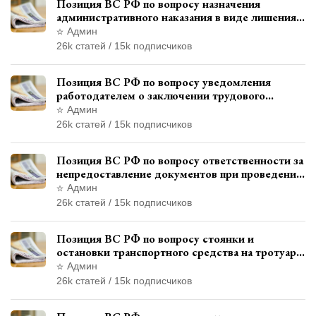
Позиция ВС РФ по вопросу назначения
административного наказания в виде лишения
права управления транспортными средствами
Админ
26k статей / 15k подписчиков
Позиция ВС РФ по вопросу уведомления
работодателем о заключении трудового
договора с бывшим государственным
Админ
служащим
26k статей / 15k подписчиков
Позиция ВС РФ по вопросу ответственности за
непредоставление документов при проведении
контроля и надзора
Админ
26k статей / 15k подписчиков
Позиция ВС РФ по вопросу стоянки и
остановки транспортного средства на тротуаре
и квалификации административного
Админ
правонарушения
26k статей / 15k подписчиков