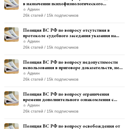
в назначении психофизиологического
исследования показаний обвиняемой с
Админ
использованием полиграфа
26k статей / 15k подписчиков
Позиция ВС РФ по вопросу отсутствия в
протоколе судебного заседания указания на
возможность выступления в прениях сторон
Админ
при наличии аудиозаписи
26k статей / 15k подписчиков
Позиция ВС РФ по вопросу недопустимости
использования в приговоре доказательств, не
исследованных в судебном заседании
Админ
26k статей / 15k подписчиков
Позиция ВС РФ по вопросу ограничения
времени дополнительного ознакомления с
материалами уголовного дела
Админ
26k статей / 15k подписчиков
Позиция ВС РФ по вопросу освобождения от