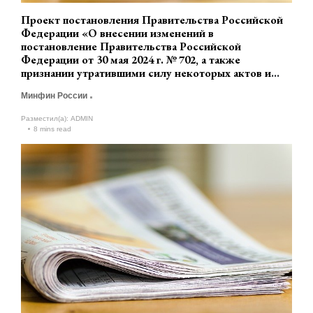
Проект постановления Правительства Российской
Федерации «О внесении изменений в
постановление Правительства Российской
Федерации от 30 мая 2024 г. № 702, а также
признании утратившими силу некоторых актов и
отдельных положений некоторых актов
Минфин России
Правительства Российской Федерации»
(разработчик Минфин России)
Разместил(а):
ADMIN
8 mins read