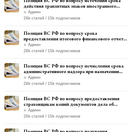
Позиция ВС РФ по вопросу истечения срока
действия транзитных знаков иностранного
государства и отсутствия состава
Админ
административного правонарушения
26k статей / 15k подписчиков
Позиция ВС РФ по вопросу срока
предоставления итогового финансового отчета
кандидатом в соответствии с
Админ
законодательством о выборах
26k статей / 15k подписчиков
Позиция ВС РФ по вопросу исчисления срока
административного надзора при назначении
дополнительного наказания, отличного от
Админ
ограничения свободы
26k статей / 15k подписчиков
Позиция ВС РФ по вопросу предоставления
страховщикам копий документов дела об
административном правонарушении для
Админ
автотехнической экспертизы
26k статей / 15k подписчиков
Позиция ВС РФ по вопросу получения