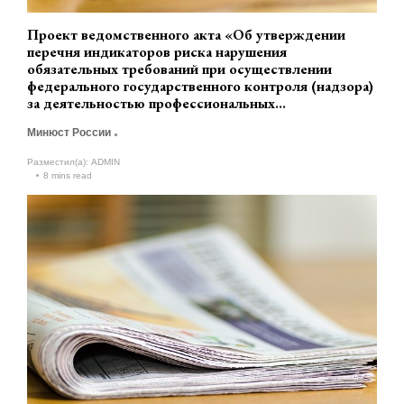
Проект ведомственного акта «Об утверждении
перечня индикаторов риска нарушения
обязательных требований при осуществлении
федерального государственного контроля (надзора)
за деятельностью профессиональных
коллекторских организаций, кредитных и
Минюст России
микрофинансовых организаций, включенных в
перечень кредитных и микрофинансовых
Разместил(а):
ADMIN
организаций, в части осуществления ими действий,
8 mins read
направленных на возврат просроченной
задолженности» (разработчик Минюст России)