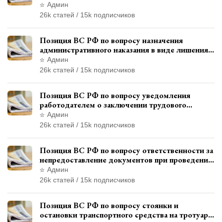
месту жительства и сроков давности
Админ
привлечения к ответственности
26k статей / 15k подписчиков
Позиция ВС РФ по вопросу назначения
административного наказания в виде лишения
права управления транспортными средствами
Админ
26k статей / 15k подписчиков
Позиция ВС РФ по вопросу уведомления
работодателем о заключении трудового
договора с бывшим государственным
Админ
служащим
26k статей / 15k подписчиков
Позиция ВС РФ по вопросу ответственности за
непредоставление документов при проведении
контроля и надзора
Админ
26k статей / 15k подписчиков
Позиция ВС РФ по вопросу стоянки и
остановки транспортного средства на тротуаре