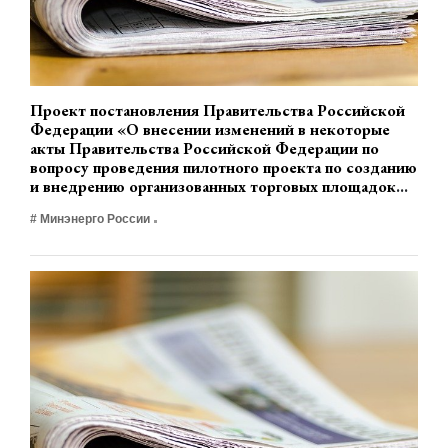
Проект постановления Правительства Российской
Федерации «О внесении изменений в некоторые
акты Правительства Российской Федерации по
вопросу проведения пилотного проекта по созданию
и внедрению организованных торговых площадок
для купли-продажи электрической энергии
# Минэнерго России
(мощности)» (разработчик Минэнерго России)