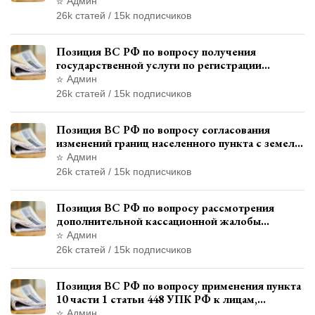
административном правонарушении для
Админ
автотехнической экспертизы
26k статей / 15k подписчиков
Позиция ВС РФ по вопросу получения
государственной услуги по регистрации
транспортного средства через представителя
Админ
26k статей / 15k подписчиков
Позиция ВС РФ по вопросу согласования
изменений границ населенного пункта с земель
лесного фонда
Админ
26k статей / 15k подписчиков
Позиция ВС РФ по вопросу рассмотрения
дополнительной кассационной жалобы
адвоката в кассационной инстанции
Админ
26k статей / 15k подписчиков
Позиция ВС РФ по вопросу применения пункта
10 части 1 статьи 448 УПК РФ к лицам,
уволенным из следственных органов
Админ