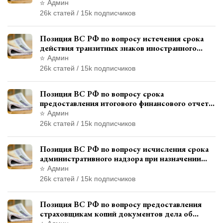
и квалификации административного
Админ
правонарушения
26k статей / 15k подписчиков
Позиция ВС РФ по вопросу истечения срока
действия транзитных знаков иностранного
государства и отсутствия состава
Админ
административного правонарушения
26k статей / 15k подписчиков
Позиция ВС РФ по вопросу срока
предоставления итогового финансового отчета
кандидатом в соответствии с
Админ
законодательством о выборах
26k статей / 15k подписчиков
Позиция ВС РФ по вопросу исчисления срока
административного надзора при назначении
дополнительного наказания, отличного от
Админ
ограничения свободы
26k статей / 15k подписчиков
Позиция ВС РФ по вопросу предоставления
страховщикам копий документов дела об