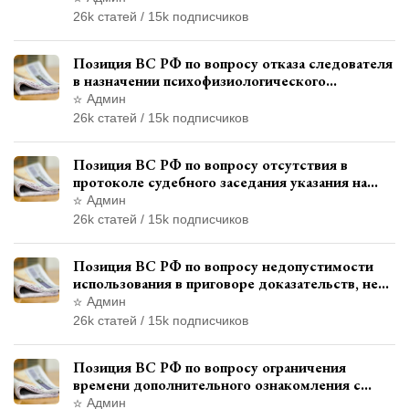
26k статей / 15k подписчиков
Позиция ВС РФ по вопросу отказа следователя
в назначении психофизиологического
исследования показаний обвиняемой с
Админ
использованием полиграфа
26k статей / 15k подписчиков
Позиция ВС РФ по вопросу отсутствия в
протоколе судебного заседания указания на
возможность выступления в прениях сторон
Админ
при наличии аудиозаписи
26k статей / 15k подписчиков
Позиция ВС РФ по вопросу недопустимости
использования в приговоре доказательств, не
исследованных в судебном заседании
Админ
26k статей / 15k подписчиков
Позиция ВС РФ по вопросу ограничения
времени дополнительного ознакомления с
материалами уголовного дела
Админ