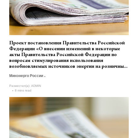
Проект постановления Правительства Российской
Федерации «О внесении изменений в некоторые
акты Правительства Российской Федерации по
вопросам стимулирования использования
возобновляемых источников энергии на розничных
рынках электрической энергии» (разработчик
Минэнерго России
Минэнерго России)
Разместил(а):
ADMIN
8 mins read