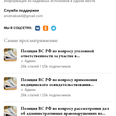
Информация из надёжных источников в одном месте
Служба поддержки
enotrakoed@gmail.com
МЫ В СОЦСЕТЯХ:
Самые просматриваемые
Позиция ВС РФ по вопросу уголовной
ответственности за участие в
террористической организации до
Админ
официального признания
26k статей / 15k подписчиков
Позиция ВС РФ по вопросу применения
медицинского освидетельствования
военнослужащих при увольнении с военной
Админ
службы
26k статей / 15k подписчиков
Позиция ВС РФ по вопросу рассмотрения дел
об административных правонарушениях по