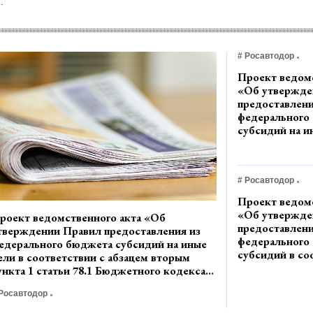
.
# Росавтодор
Проект ведомс
«Об утвержде
предоставлени
федерального
субсидий на и
соответствии 
вторым пункта 
Бюджетного к
# Росавтодор
Российской Ф
федеральным
Проект ведомс
государствен
«Об утвержде
роект ведомственного акта «Об
бюджетным и
предоставлени
тверждении Правил предоставления из
автономным у
федерального
едерального бюджета субсидий на иные
отношении ко
субсидий в со
ели в соответствии с абзацем вторым
Федеральное 
абзацем вторы
ункта 1 статьи 78.1 Бюджетного кодекса
агентство осу
статьи 78.1 Б
оссийской Федерации федеральным
функции и по
кодекса Росс
 Росавтодор
осударственным бюджетным и
учредителя» (
Федерации фе
едеральным автономным учреждениям, в