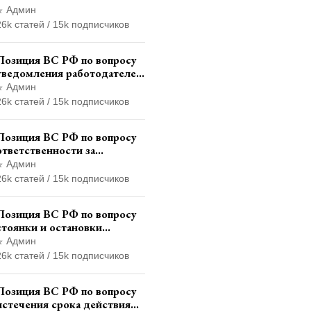
административного
Админ
наказания в виде лишения
26k статей / 15k подписчиков
права управления
транспортными средствами
Позиция ВС РФ по вопросу
уведомления работодателем
о заключении трудового
Админ
договора с бывшим
26k статей / 15k подписчиков
государственным служащим
Позиция ВС РФ по вопросу
ответственности за
непредоставление
Админ
документов при проведении
26k статей / 15k подписчиков
контроля и надзора
Позиция ВС РФ по вопросу
стоянки и остановки
транспортного средства на
Админ
тротуаре и квалификации
26k статей / 15k подписчиков
административного
правонарушения
Позиция ВС РФ по вопросу
истечения срока действия