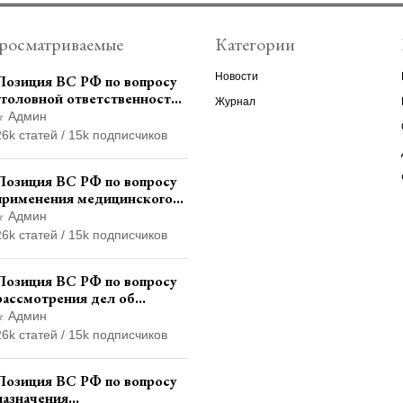
росматриваемые
Категории
Новости
Позиция ВС РФ по вопросу
уголовной ответственности
Журнал
за участие в
Админ
террористической
26k статей / 15k подписчиков
организации до
официального признания
Позиция ВС РФ по вопросу
применения медицинского
освидетельствования
Админ
военнослужащих при
26k статей / 15k подписчиков
увольнении с военной
службы
Позиция ВС РФ по вопросу
рассмотрения дел об
административных
Админ
правонарушениях по месту
26k статей / 15k подписчиков
жительства и сроков
давности привлечения к
Позиция ВС РФ по вопросу
ответственности
назначения