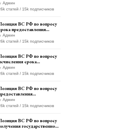
транзитных знаков
Админ
иностранного государства и
26k статей / 15k подписчиков
отсутствия состава
административного
Позиция ВС РФ по вопросу
правонарушения
срока предоставления
итогового финансового
Админ
отчета кандидатом в
26k статей / 15k подписчиков
соответствии с
законодательством о
Позиция ВС РФ по вопросу
выборах
исчисления срока
административного надзора
Админ
при назначении
26k статей / 15k подписчиков
дополнительного наказания,
отличного от ограничения
Позиция ВС РФ по вопросу
свободы
предоставления
страховщикам копий
Админ
документов дела об
26k статей / 15k подписчиков
административном
правонарушении для
Позиция ВС РФ по вопросу
автотехнической экспертизы
получения государственной