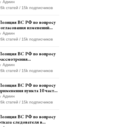
услуги по регистрации
Админ
транспортного средства
26k статей / 15k подписчиков
через представителя
Позиция ВС РФ по вопросу
согласования изменений
границ населенного пункта с
Админ
земель лесного фонда
26k статей / 15k подписчиков
Позиция ВС РФ по вопросу
рассмотрения
дополнительной
Админ
кассационной жалобы
26k статей / 15k подписчиков
адвоката в кассационной
инстанции
Позиция ВС РФ по вопросу
применения пункта 10 части
1 статьи 448 УПК РФ к
Админ
лицам, уволенным из
26k статей / 15k подписчиков
следственных органов
Позиция ВС РФ по вопросу
отказа следователя в