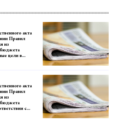
твенного акта
нии Правил
я из
 бюджета
ные цели в
с абзацем
1 статьи 78.1
одекса
едерации
твенного акта
ным
нии Правил
 федеральным
я из
чреждениям, в
 бюджета
торых
ответствии с
дорожное
м пункта 1
ществляет
юджетного
лномочия
ийской
разработчик
деральным