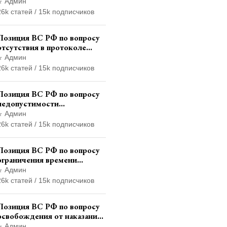
назначении
Админ
психофизиологического
26k статей / 15k подписчиков
исследования показаний
обвиняемой с
Позиция ВС РФ по вопросу
использованием полиграфа
отсутствия в протоколе
судебного заседания
Админ
указания на возможность
26k статей / 15k подписчиков
выступления в прениях
сторон при наличии
Позиция ВС РФ по вопросу
аудиозаписи
недопустимости
использования в приговоре
Админ
доказательств, не
26k статей / 15k подписчиков
исследованных в судебном
заседании
Позиция ВС РФ по вопросу
ограничения времени
дополнительного
Админ
ознакомления с материалами
26k статей / 15k подписчиков
уголовного дела
Позиция ВС РФ по вопросу
освобождения от наказания
в связи с истечением срока
Админ