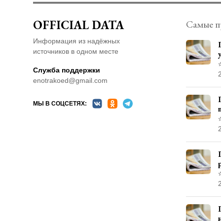
дорожного агентства», в отношении
которого Федеральное дорожное
OFFICIAL DATA
Самые п
агентство осуществляет функции и
полномочия учредителя»
(разработчик Росавтодор)
Информация из надёжных
источников в одном месте
Служба поддержки
enotrakoed@gmail.com
МЫ В СОЦСЕТЯХ: