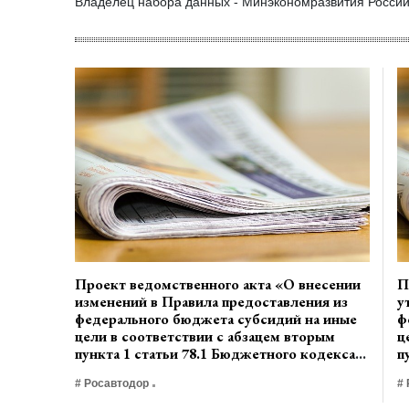
Владелец набора данных - Минэкономразвития России
Проект ведомственного акта «О внесении
П
изменений в Правила предоставления из
у
федерального бюджета субсидий на иные
ф
цели в соответствии с абзацем вторым
ц
пункта 1 статьи 78.1 Бюджетного кодекса
п
Российской Федерации федеральным
Р
# Росавтодор
#
государственным бюджетным и
г
федеральным автономным учреждениям, в
ф