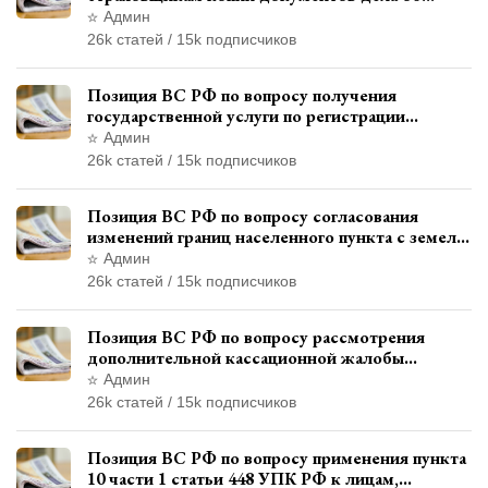
административном правонарушении для
Админ
автотехнической экспертизы
26k статей / 15k подписчиков
Позиция ВС РФ по вопросу получения
государственной услуги по регистрации
транспортного средства через представителя
Админ
26k статей / 15k подписчиков
Позиция ВС РФ по вопросу согласования
изменений границ населенного пункта с земель
лесного фонда
Админ
26k статей / 15k подписчиков
Позиция ВС РФ по вопросу рассмотрения
дополнительной кассационной жалобы
адвоката в кассационной инстанции
Админ
26k статей / 15k подписчиков
Позиция ВС РФ по вопросу применения пункта
10 части 1 статьи 448 УПК РФ к лицам,