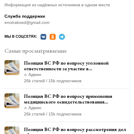
Информация из надёжных источников в одном месте
Служба поддержки
enotrakoed@gmail.com
МЫ В СОЦСЕТЯХ:
Самые просматриваемые
Позиция ВС РФ по вопросу уголовной
ответственности за участие в
террористической организации до
Админ
официального признания
26k статей / 15k подписчиков
Позиция ВС РФ по вопросу применения
медицинского освидетельствования
военнослужащих при увольнении с военной
Админ
службы
26k статей / 15k подписчиков
Позиция ВС РФ по вопросу рассмотрения дел