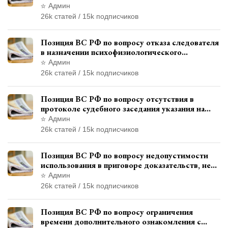
уволенным из следственных органов
Админ
26k статей / 15k подписчиков
Позиция ВС РФ по вопросу отказа следователя
в назначении психофизиологического
исследования показаний обвиняемой с
Админ
использованием полиграфа
26k статей / 15k подписчиков
Позиция ВС РФ по вопросу отсутствия в
протоколе судебного заседания указания на
возможность выступления в прениях сторон
Админ
при наличии аудиозаписи
26k статей / 15k подписчиков
Позиция ВС РФ по вопросу недопустимости
использования в приговоре доказательств, не
исследованных в судебном заседании
Админ
26k статей / 15k подписчиков
Позиция ВС РФ по вопросу ограничения
времени дополнительного ознакомления с