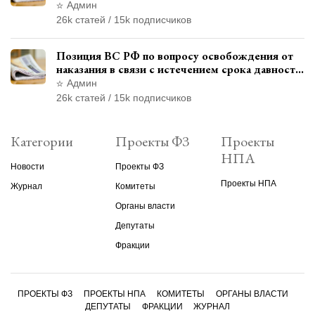
материалами уголовного дела
Админ
26k статей / 15k подписчиков
Позиция ВС РФ по вопросу освобождения от
наказания в связи с истечением срока давности
уголовного преследования
Админ
26k статей / 15k подписчиков
Категории
Проекты ФЗ
Проекты
НПА
Новости
Проекты ФЗ
Проекты НПА
Журнал
Комитеты
Органы власти
Депутаты
Фракции
ПРОЕКТЫ ФЗ
ПРОЕКТЫ НПА
КОМИТЕТЫ
ОРГАНЫ ВЛАСТИ
ДЕПУТАТЫ
ФРАКЦИИ
ЖУРНАЛ