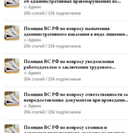
об административных правонарушениях по
месту жительства и сроков давности
Админ
привлечения к ответственности
26k статей / 15k подписчиков
Позиция ВС РФ по вопросу назначения
административного наказания в виде лишения
права управления транспортными средствами
Админ
26k статей / 15k подписчиков
Позиция ВС РФ по вопросу уведомления
работодателем о заключении трудового
договора с бывшим государственным
Админ
служащим
26k статей / 15k подписчиков
Позиция ВС РФ по вопросу ответственности за
непредоставление документов при проведении
контроля и надзора
Админ
26k статей / 15k подписчиков
Позиция ВС РФ по вопросу стоянки и
остановки транспортного средства на тротуаре