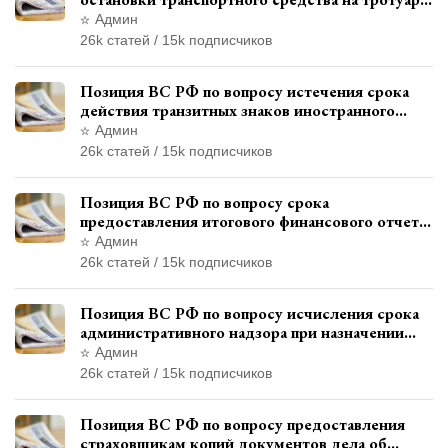
и квалификации административного
Админ
правонарушения
26k статей / 15k подписчиков
Позиция ВС РФ по вопросу истечения срока
действия транзитных знаков иностранного
государства и отсутствия состава
Админ
административного правонарушения
26k статей / 15k подписчиков
Позиция ВС РФ по вопросу срока
предоставления итогового финансового отчета
кандидатом в соответствии с
Админ
законодательством о выборах
26k статей / 15k подписчиков
Позиция ВС РФ по вопросу исчисления срока
административного надзора при назначении
дополнительного наказания, отличного от
Админ
ограничения свободы
26k статей / 15k подписчиков
Позиция ВС РФ по вопросу предоставления
страховщикам копий документов дела об