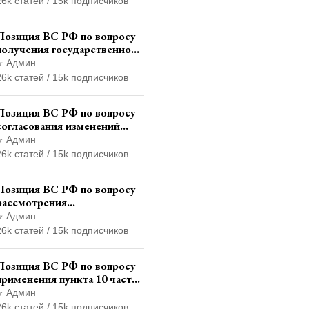
26k статей / 15k подписчиков
административном
правонарушении для
Позиция ВС РФ по вопросу
автотехнической экспертизы
получения государственной
услуги по регистрации
Админ
транспортного средства
26k статей / 15k подписчиков
через представителя
Позиция ВС РФ по вопросу
согласования изменений
границ населенного пункта с
Админ
земель лесного фонда
26k статей / 15k подписчиков
Позиция ВС РФ по вопросу
рассмотрения
дополнительной
Админ
кассационной жалобы
26k статей / 15k подписчиков
адвоката в кассационной
инстанции
Позиция ВС РФ по вопросу
применения пункта 10 части
1 статьи 448 УПК РФ к
Админ
лицам, уволенным из
26k статей / 15k подписчиков