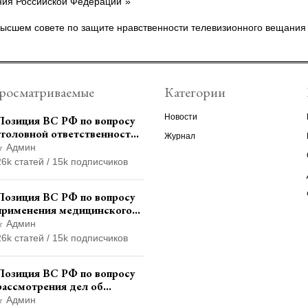
ния Российской Федерации"»
ысшем совете по защите нравственности телевизионного вещания
росматриваемые
Категории
Новости
Позиция ВС РФ по вопросу
уголовной ответственности
Журнал
за участие в
Админ
террористической
26k статей / 15k подписчиков
организации до
официального признания
Позиция ВС РФ по вопросу
применения медицинского
освидетельствования
Админ
военнослужащих при
26k статей / 15k подписчиков
увольнении с военной
службы
Позиция ВС РФ по вопросу
рассмотрения дел об
административных
Админ