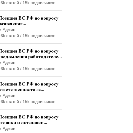
правонарушениях по месту
26k статей / 15k подписчиков
жительства и сроков
давности привлечения к
Позиция ВС РФ по вопросу
ответственности
назначения
административного
Админ
наказания в виде лишения
26k статей / 15k подписчиков
права управления
транспортными средствами
Позиция ВС РФ по вопросу
уведомления работодателем
о заключении трудового
Админ
договора с бывшим
26k статей / 15k подписчиков
государственным служащим
Позиция ВС РФ по вопросу
ответственности за
непредоставление
Админ
документов при проведении
26k статей / 15k подписчиков
контроля и надзора
Позиция ВС РФ по вопросу
стоянки и остановки
транспортного средства на
Админ