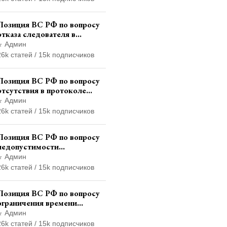
следственных органов
Позиция ВС РФ по вопросу
отказа следователя в
назначении
Админ
психофизиологического
26k статей / 15k подписчиков
исследования показаний
обвиняемой с
Позиция ВС РФ по вопросу
использованием полиграфа
отсутствия в протоколе
судебного заседания
Админ
указания на возможность
26k статей / 15k подписчиков
выступления в прениях
сторон при наличии
Позиция ВС РФ по вопросу
аудиозаписи
недопустимости
использования в приговоре
Админ
доказательств, не
26k статей / 15k подписчиков
исследованных в судебном
заседании
Позиция ВС РФ по вопросу
ограничения времени
дополнительного
Админ
ознакомления с материалами
26k статей / 15k подписчиков