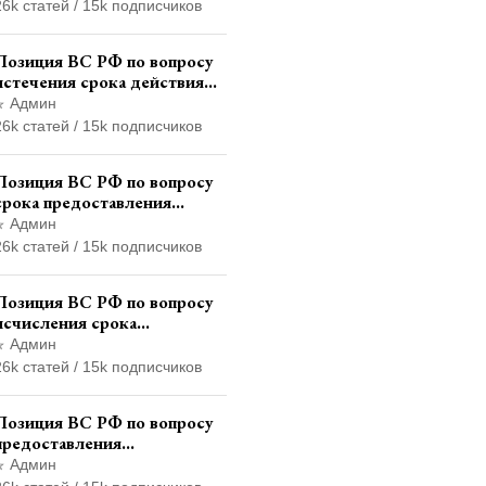
тротуаре и квалификации
26k статей / 15k подписчиков
административного
правонарушения
Позиция ВС РФ по вопросу
истечения срока действия
транзитных знаков
Админ
иностранного государства и
26k статей / 15k подписчиков
отсутствия состава
административного
Позиция ВС РФ по вопросу
правонарушения
срока предоставления
итогового финансового
Админ
отчета кандидатом в
26k статей / 15k подписчиков
соответствии с
законодательством о
Позиция ВС РФ по вопросу
выборах
исчисления срока
административного надзора
Админ
при назначении
26k статей / 15k подписчиков
дополнительного наказания,
отличного от ограничения
Позиция ВС РФ по вопросу
свободы
предоставления
страховщикам копий
Админ
документов дела об