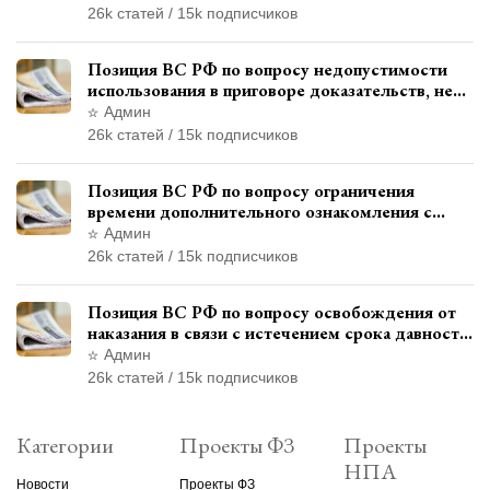
при наличии аудиозаписи
26k статей / 15k подписчиков
Позиция ВС РФ по вопросу недопустимости
использования в приговоре доказательств, не
исследованных в судебном заседании
Админ
26k статей / 15k подписчиков
Позиция ВС РФ по вопросу ограничения
времени дополнительного ознакомления с
материалами уголовного дела
Админ
26k статей / 15k подписчиков
Позиция ВС РФ по вопросу освобождения от
наказания в связи с истечением срока давности
уголовного преследования
Админ
26k статей / 15k подписчиков
Категории
Проекты ФЗ
Проекты
НПА
Новости
Проекты ФЗ