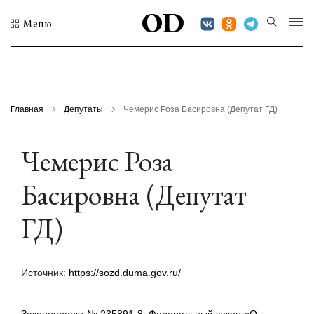
OD
Меню
Главная
Депутаты
Чемерис Роза Басировна (Депутат ГД)
Чемерис Роза
Басировна (Депутат
ГД)
Источник:
https://sozd.duma.gov.ru/
Законопроект № 235891-8: Федеральный закон «О