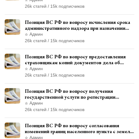
законодательством о выборах
26k статей / 15k подписчиков
Позиция ВС РФ по вопросу исчисления срока
административного надзора при назначении
дополнительного наказания, отличного от
Админ
ограничения свободы
26k статей / 15k подписчиков
Позиция ВС РФ по вопросу предоставления
страховщикам копий документов дела об
административном правонарушении для
Админ
автотехнической экспертизы
26k статей / 15k подписчиков
Позиция ВС РФ по вопросу получения
государственной услуги по регистрации
транспортного средства через представителя
Админ
26k статей / 15k подписчиков
Позиция ВС РФ по вопросу согласования
изменений границ населенного пункта с земель
лесного фонда
Админ