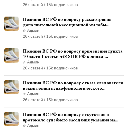
26k статей / 15k подписчиков
Позиция ВС РФ по вопросу рассмотрения
дополнительной кассационной жалобы
адвоката в кассационной инстанции
Админ
26k статей / 15k подписчиков
Позиция ВС РФ по вопросу применения пункта
10 части 1 статьи 448 УПК РФ к лицам,
уволенным из следственных органов
Админ
26k статей / 15k подписчиков
Позиция ВС РФ по вопросу отказа следователя
в назначении психофизиологического
исследования показаний обвиняемой с
Админ
использованием полиграфа
26k статей / 15k подписчиков
Позиция ВС РФ по вопросу отсутствия в
протоколе судебного заседания указания на
возможность выступления в прениях сторон
Админ