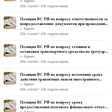
договора с бывшим государственным
Админ
служащим
26k статей / 15k подписчиков
Позиция ВС РФ по вопросу ответственности за
непредоставление документов при проведении
контроля и надзора
Админ
26k статей / 15k подписчиков
Позиция ВС РФ по вопросу стоянки и
остановки транспортного средства на тротуаре
и квалификации административного
Админ
правонарушения
26k статей / 15k подписчиков
Позиция ВС РФ по вопросу истечения срока
действия транзитных знаков иностранного
государства и отсутствия состава
Админ
административного правонарушения
26k статей / 15k подписчиков
Позиция ВС РФ по вопросу срока
предоставления итогового финансового отчета
кандидатом в соответствии с
Админ