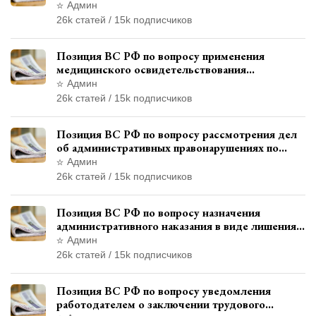
террористической организации до
Админ
официального признания
26k статей / 15k подписчиков
Позиция ВС РФ по вопросу применения
медицинского освидетельствования
военнослужащих при увольнении с военной
Админ
службы
26k статей / 15k подписчиков
Позиция ВС РФ по вопросу рассмотрения дел
об административных правонарушениях по
месту жительства и сроков давности
Админ
привлечения к ответственности
26k статей / 15k подписчиков
Позиция ВС РФ по вопросу назначения
административного наказания в виде лишения
права управления транспортными средствами
Админ
26k статей / 15k подписчиков
Позиция ВС РФ по вопросу уведомления
работодателем о заключении трудового